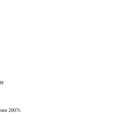
39
ки 2007г.