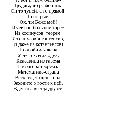
Трудяга, но разбойник.
Он то тупой, а то прямой,
То острый.
Ох, ты Боже мой!
Имеет он большой гарем
Из косинусов, теорем,
Из синусов и тангенсов,
И даже из котангенсов!
Но любимая жена
У него всегда одна,
Красавица из гарема
Пифагора теорема.
Математика-страна
Всех чудес полна она.
Заходите в гости к ней.
Ждет она всегда друзей.