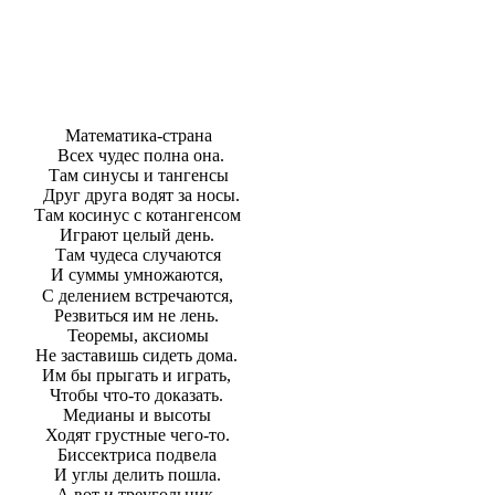
Математика-страна
Всех чудес полна она.
Там синусы и тангенсы
Друг друга водят за носы.
Там косинус с котангенсом
Играют целый день.
Там чудеса случаются
И суммы умножаются,
С делением встречаются,
Резвиться им не лень.
Теоремы, аксиомы
Не заставишь сидеть дома.
Им бы прыгать и играть,
Чтобы что-то доказать.
Медианы и высоты
Ходят грустные чего-то.
Биссектриса подвела
И углы делить пошла.
А вот и треугольник-