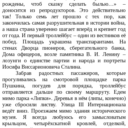
рождены, чтоб сказку сделать былью…» –
доносится из репродукторов. Это действительно
так! Только семь лет прошло с тех пор, как
закончилась самая разрушительная в истории война,
а наша страна уверенно шагает вперёд и крепнет год
от года. И первый троллейбус – один из вестников её
побед. Площадь украшена транспарантами. На
стенах Дворца пионеров, сберегательного банка,
Дома офицеров, возле памятника В. И. Ленину –
лозунги о единстве партии и народа и портреты
Иосифа Виссарионовича Сталина.
Забрав радостных пассажиров, которые
прогуливались на смотровой площадке парка
Пушкина, погудев для порядка, троллейбус
отправляется дальше по своему маршруту. Едем
мимо парка «Липки». Деревья в нём (липы, конечно)
уже сбросили листву. Улица III Интернационала
ведёт вниз. Проезжаем мимо здания исторического
музея. Я всегда любуюсь его замысловатым
крыльцом, четырёхскатной кровлей, отделкой,