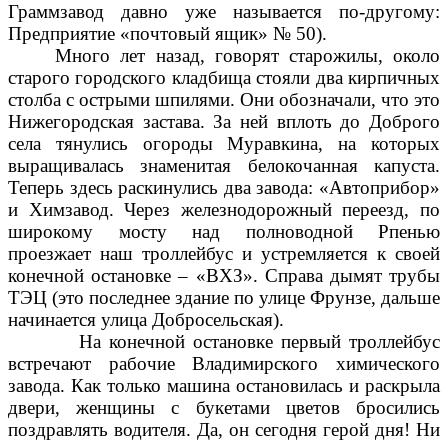
Граммзавод давно уже называется по-другому:
Предприятие «почтовый ящик» № 50).
Много лет назад, говорят старожилы, около
старого городского кладбища стояли два кирпичных
столба с острыми шпилями. Они обозначали, что это
Нижегородская застава. За ней вплоть до Доброго
села тянулись огороды Муравкина, на которых
выращивалась знаменитая белокочанная капуста.
Теперь здесь раскинулись два завода: «Автоприбор»
и Химзавод. Через железнодорожный переезд, по
широкому мосту над полноводной Рпенью
проезжает наш троллейбус и устремляется к своей
конечной остановке – «ВХЗ». Справа дымят трубы
ТЭЦ (это последнее здание по улице Фрунзе, дальше
начинается улица Добросельская).
На конечной остановке первый троллейбус
встречают рабочие Владимирского химического
завода. Как только машина остановилась и раскрыла
двери, женщины с букетами цветов бросились
поздравлять водителя. Да, он сегодня герой дня! Ни