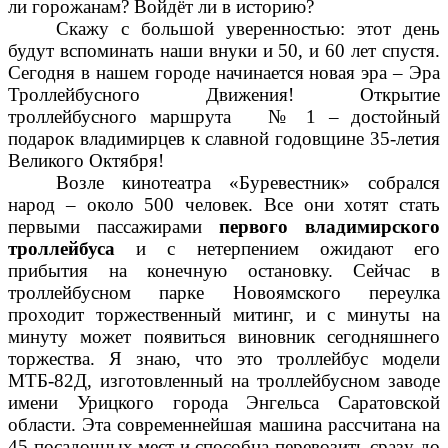
ли горожанам? Войдёт ли в историю?
Скажу с большой уверенностью: этот день
будут вспоминать наши внуки и 50, и 60 лет спустя.
Сегодня в нашем городе начинается новая эра – Эра
Троллейбусного Движения! Открытие
троллейбусного маршрута № 1 – достойный
подарок владимирцев к славной годовщине 35-летия
Великого Октября!
Возле кинотеатра «Буревестник» собрался
народ – около 500 человек. Все они хотят стать
первыми пассажирами
первого
владимирского
троллейбуса
и с нетерпением ожидают его
прибытия на конечную остановку. Сейчас в
троллейбусном парке Новоямского переулка
проходит торжественный митинг, и с минуты на
минуту может появиться виновник сегодняшнего
торжества. Я знаю, что это троллейбус модели
МТБ-82Д, изготовленный на троллейбусном заводе
имени Урицкого города Энгельса Саратовской
области. Эта современнейшая машина рассчитана на
45 посадочных мест и способна перевозить сразу до