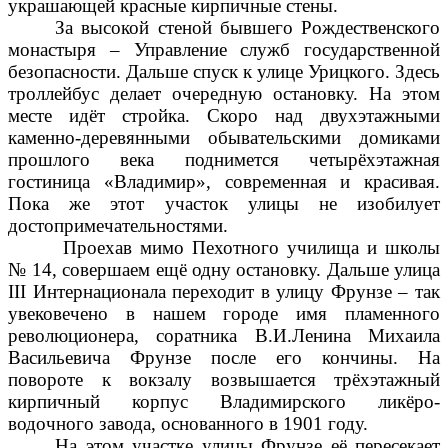
украшающей красные кирпичные стены.
За высокой стеной бывшего Рождественского
монастыря – Управление служб государственной
безопасности. Дальше спуск к улице Урицкого. Здесь
троллейбус делает очередную остановку. На этом
месте идёт стройка. Скоро над двухэтажными
каменно-деревянными обывательскими домиками
прошлого века поднимется четырёхэтажная
гостиница «Владимир», современная и красивая.
Пока же этот участок улицы не изобилует
достопримечательностями.
Проехав мимо Пехотного училища и школы
№ 14, совершаем ещё одну остановку. Дальше улица
III Интернационала переходит в улицу Фрунзе – так
увековечено в нашем городе имя пламенного
революционера, соратника В.И.Ленина Михаила
Васильевича Фрунзе после его кончины. На
повороте к вокзалу возвышается трёхэтажный
кирпичный корпус Владимирского ликёро-
водочного завода, основанного в 1901 году.
На этом участке улицы Фрунзе её пересекает