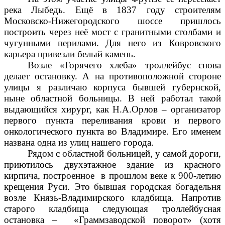
река Лыбедь. Ещё в 1837 году строителям
Московско-Нижегородского шоссе пришлось
построить через неё мост с гранитными столбами и
чугунными перилами. Для него из Ковровского
карьера привезли белый камень.
Возле «Горячего хлеба» троллейбус снова
делает остановку. А на противоположной стороне
улицы я различаю корпуса бывшей губернской,
ныне областной больницы. В ней работал такой
выдающийся хирург, как Н.А.Орлов – организатор
первого пункта переливания крови и первого
онкологического пункта во Владимире. Его именем
названа одна из улиц нашего города.
Рядом с областной больницей, у самой дороги,
приютилось двухэтажное здание из красного
кирпича, построенное в прошлом веке к 900-летию
крещения Руси. Это бывшая городская богадельня
возле Князь-Владимирского кладбища. Напротив
старого кладбища следующая троллейбусная
остановка – «Граммзаводской поворот» (хотя