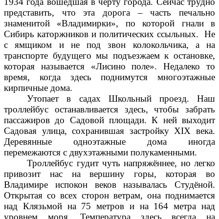
1934 года вошедшая в черту города. Сейчас трудно
представить, что эта дорога – часть печально
знаменитой «Владимирки», по которой гнали в
Сибирь каторжников и политических ссыльных. Не
с ямщиком и не под звон колокольчика, а на
транспорте будущего мы подъезжаем к остановке,
которая называется «Лисино поле». Недалеко то
время, когда здесь поднимутся многоэтажные
кирпичные дома.
Утопает в садах Школьный проезд. Наш
троллейбус останавливается здесь, чтобы забрать
пассажиров до Садовой площади. К ней выходит
Садовая улица, сохранившая застройку XIX века.
Деревянные одноэтажные дома иногда
перемежаются с двухэтажными полукаменными.
Троллейбус гудит чуть напряжённее, но легко
привозит нас на вершину горы, которая во
Владимире испокон веков называлась Студёной.
Открытая со всех сторон ветрам, она поднимается
над Клязьмой на 75 метров и на 164 метра над
уровнем моря. Температура здесь всегда на