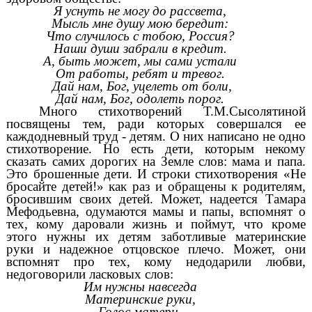
Я уснуть не могу до рассвета,
Мысль мне душу мою бередит:
Что случилось с тобою, Россия?
Наши души забрали в кредит.
А, быть может, мы сами устали
От работы, ребят и тревог.
Дай нам, Бог, уцелеть от боли,
Дай нам, Бог, одолеть порог.
Много стихотворений Т.М.Сысолятиной
посвящены тем, ради которых совершался ее
каждодневный труд - детям. О них написано не одно
стихотворение. Но есть дети, которым некому
сказать самих дорогих на Земле слов: мама и папа.
Это брошенные дети. И строки стихотворения «Не
бросайте детей!» как раз и обращены к родителям,
бросившим своих детей. Может, надеется Тамара
Мефодьевна, одумаются мамы и папы, вспомнят о
тех, кому даровали жизнь и поймут, что кроме
этого нужны их детям заботливые материнские
руки и надежное отцовское плечо. Может, они
вспомнят про тех, кому недодарили любви,
недоговорили ласковых слов:
Им нужны навсегда
Материнские руки,
Голос матери,