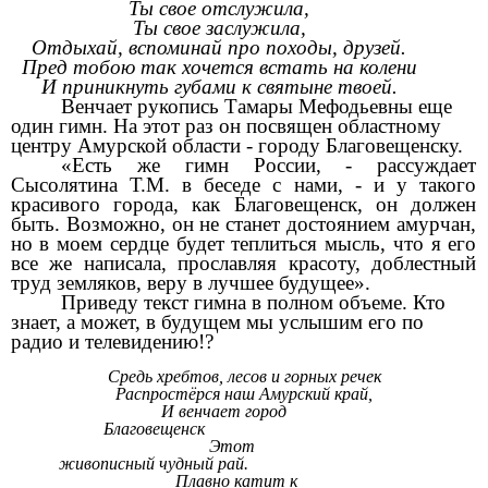
Ты свое отслужила,
Ты свое заслужила,
Отдыхай, вспоминай про походы, друзей.
Пред тобою так хочется встать на колени
И приникнуть губами к святыне твоей.
Венчает рукопись Тамары Мефодьевны еще
один гимн. На этот раз он посвящен областному
центру Амурской области - городу Благовещенску.
«Есть же гимн России, - рассуждает
Сысолятина Т.М. в беседе с нами, - и у такого
красивого города, как Благовещенск, он должен
быть. Возможно, он не станет достоянием амурчан,
но в моем сердце будет теплиться мысль, что я его
все же написала, прославляя красоту, доблестный
труд земляков, веру в лучшее будущее».
Приведу текст гимна в полном объеме. Кто
знает, а может, в будущем мы услышим его по
радио и телевидению!?
Средь хребтов, лесов и горных речек
Распростёрся наш Амурский край,
И венчает город
Благовещенск
Этот
живописный чудный рай.
Плавно катит к