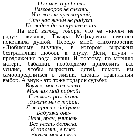
О семье, о работе-
Разговоров не счесть.
И о жизни прескверной,
Что нас ничем не радует.
Но надежда на лучшее есть.
На мой взгляд, говоря, что ее «ничем не
радует жизнь», Тамара Мефодьевна немного
покривила душой. Передо мной стихотворение
«Любимому внучку», в котором выражена
безграничная любовь к внуку. Дети, внуки -
продолжение рода, жизни. И поэтому, по мнению
матери, бабашки, необходимо приложить все
усилия, чтобы вырастить детей, помочь им
самоопределиться в жизни, сделать правильный
выбор. А внук - это тоже подарок судьбы:
Внучек, мое солнышко,
Мальчик мой родной!
С самого рождения
Вместе мы с тобой.
Я не просто бабушка.
Бабушка она-
Няня, врач, учитель-
Все уметь должна.
И запомни, внучек,
Внучек милый мой,