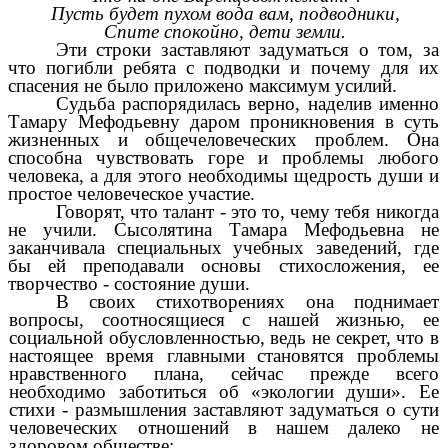
Пусть будет пухом вода вам, подводники,
Спите спокойно, дети земли.
Эти строки заставляют задуматься о том, за
что погибли ребята с подводки и почему для их
спасения не было приложено максимум усилий.
Судьба распорядилась верно, наделив именно
Тамару Мефодьевну даром проникновения в суть
жизненных и общечеловеческих проблем. Она
способна чувствовать горе и проблемы любого
человека, а для этого необходимы щедрость души и
простое человеческое участие.
Говорят, что талант - это то, чему тебя никогда
не учили. Сысолятина Тамара Мефодьевна не
заканчивала специальных учебных заведений, где
бы ей преподавали основы стихосложения, ее
творчество - состояние души.
В своих стихотворениях она поднимает
вопросы, соотносящиеся с нашей жизнью, ее
социальной обусловленностью, ведь не секрет, что в
настоящее время главными становятся проблемы
нравственного плана, сейчас прежде всего
необходимо заботиться об «экологии души». Ее
стихи - размышления заставляют задуматься о сути
человеческих отношений в нашем далеко не
здоровом обществе: