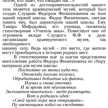
потом, кто знает, что ожидает нас...»
Одной из достопримечательностей нашего
села является краеведческий музей, который был
создан Слуцким Федором Филипповичем на базе
нашей первой школы. Федор Филиппович, светлая
память ему, был директором нашей школы. Ему
Тамара Мефодьевна, его ученица, посвятила
стихотворение «Учитель века». Повествует оно об
огромном вкладе Слуцкого Ф.Ф. в дело
организации краеведческого музея, так
необходимого
нашему селу. Ведь музей - это место, где жители
могут приобщиться к истории родных мест.
В стихотворении шаг за шагом представлена
многолетняя работа Федора Филипповича по сбору
материала для музея школы:
Постоянно он звонил куда-то,
Отовсюду письма получал,
Обрабатывал добытые им факты,
Изучал и снова уточнял.
И за время лет неугомонных
Экспонатов накопилось - негде размещать.
Вот и родилась идея:
«Свой музей пора нам открывать».
По инстанциям ходил он ежедневно.