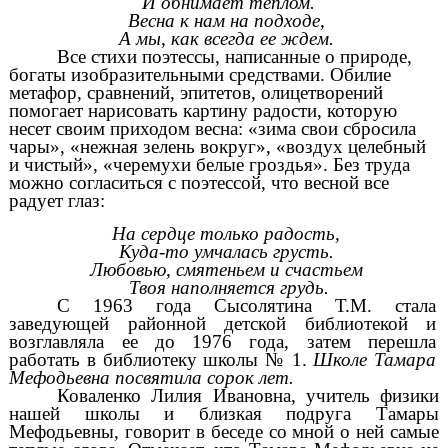
И обнимает теплом.
Весна к нам на подходе,
А мы, как всегда ее ждем.
Все стихи поэтессы, написанные о природе,
богаты изобразительными средствами. Обилие
метафор, сравнений, эпитетов, олицетворений
помогает нарисовать картину радости, которую
несет своим приходом весна: «зима свои сбросила
чары», «нежная зелень вокруг», «воздух целебный
и чистый», «черемухи белые гроздья». Без труда
можно согласиться с поэтессой, что весной все
радует глаз:
На сердце только радость,
Куда-то умчалась грусть.
Любовью, смятеньем и счастьем
Твоя наполняется грудь.
С 1963 года Сысолятина Т.М. стала
заведующей районной детской библиотекой и
возглавляла ее до 1976 года, затем перешла
работать в библиотеку школы № 1.
Школе Тамара
Мефодьевна посвятила сорок лет.
Коваленко Лилия Ивановна, учитель физики
нашей школы и близкая подруга Тамары
Мефодьевны, говорит в беседе со мной о ней самые