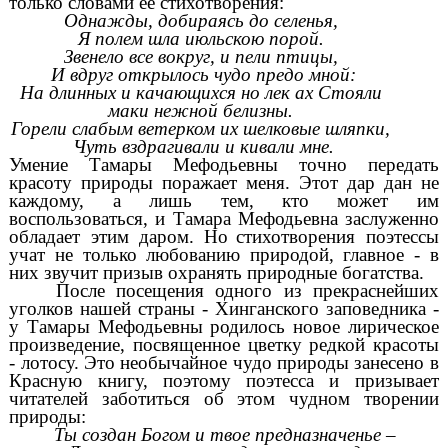
только словами ее стихотворения:
Однажды, добираясь до селенья,
Я полем шла июльскою порой.
Звенело все вокруг, и пели птицы,
И вдруг открылось чудо предо мной:
На длинных и качающихся но лек ах Стояли
маки нежной белизны.
Горели слабым ветерком их шелковые шляпки,
Чуть вздрагивали и кивали мне.
Умение Тамары Мефодьевны точно передать
красоту природы поражает меня. Этот дар дан не
каждому, а лишь тем, кто может им
воспользоваться, и Тамара Мефодьевна заслуженно
обладает этим даром. Но
стихотворения поэтессы
учат не только любованию природой, главное - в
них звучит призыв охранять природные богатства.
После посещения одного из прекраснейших
уголков нашей страны - Хинганского заповедника -
у Тамары Мефодьевны родилось новое лирическое
произведение, посвященное цветку редкой красоты
- лотосу. Это необычайное чудо природы занесено в
Красную книгу, поэтому поэтесса и призывает
читателей заботиться об этом чудном творении
природы:
Ты создан Богом и твое предназначенье –