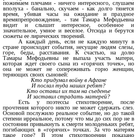
пожимаем плечами - ничего интересного, слушаем
вполуха - банально, скучаем - как долго тянется
время, убивая часы на ожидание и праздное
времяпрепровождение, - там Тамара Мефодьевна
видит и слышит интересное, особенное и
значительное, умное и веселое. Отсюда и берутся
сюжеты ее лирических творений.
А каждый день, если не каждую минуту в
стране происходят события, несущие людям слезы,
горе, беды, расставания. К счастью, на долю
Тамары Мефодьевны не выпала участь матери,
которая ждет своего сына из «горячих точек», но
она не может не сопереживать горю женщин,
теряющих своих сыновей:
Кто придумал войну в Афгане
И послал туда наших ребят?
Кто оставил их там на съеденъе
И заставил страдать матерей?
Есть у поэтессы стихотворение, после
прочтения которого никто не может сдержать слез.
Основой послужило реальное событие, но до такой
степени ирреальное, потому что мы до сих пор не в
состоянии привыкнуть к смерти молоденьких ребят,
погибающих в «горячих» точках. За что матерям
такое горе? В этом стихотворении показано