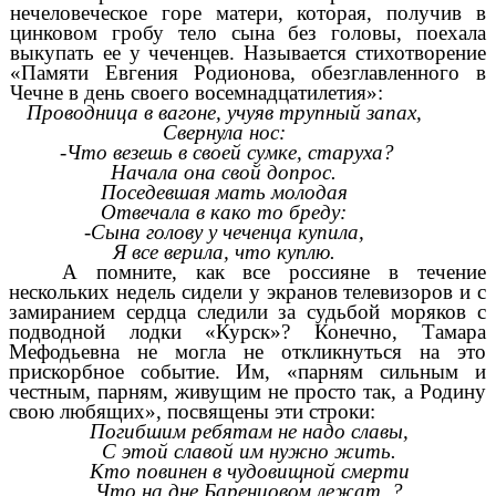
нечеловеческое горе матери, которая, получив в
цинковом гробу тело сына без головы, поехала
выкупать ее у чеченцев. Называется стихотворение
«Памяти Евгения Родионова, обезглавленного в
Чечне в день своего восемнадцатилетия»:
Проводница в вагоне, учуяв трупный запах,
Свернула нос:
-Что везешь в своей сумке, старуха?
Начала она свой допрос.
Поседевшая мать молодая
Отвечала в како то бреду:
-Сына голову у чеченца купила,
Я все верила, что куплю.
А помните, как все россияне в течение
нескольких недель сидели у экранов телевизоров и с
замиранием сердца следили за судьбой моряков с
подводной лодки «Курск»? Конечно, Тамара
Мефодьевна не могла не откликнуться на это
прискорбное событие. Им, «парням сильным и
честным, парням, живущим не просто так, а Родину
свою любящих», посвящены эти строки:
Погибшим ребятам не надо славы,
С этой славой им нужно жить.
Кто повинен в чудовищной смерти
Что на дне Баренцовом лежат. ?