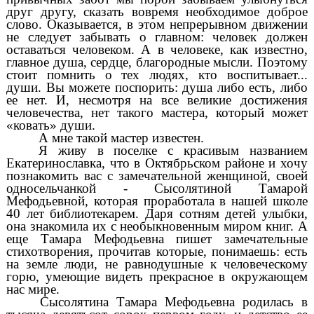
друг другу, сказать вовремя необходимое доброе
слово. Оказывается, в этом непрерывном движении
не следует забывать о главном: человек должен
оставаться человеком. А в человеке, как известно,
главное душа, сердце, благородные мысли. Поэтому
стоит помнить о тех людях, кто воспитывает...
души. Вы можете поспорить: душа либо есть, либо
ее нет. И, несмотря на все великие достижения
человечества, нет такого мастера, который может
«ковать» души.
А мне такой мастер известен.
Я живу в поселке с красивым названием
Екатеринославка, что в Октябрьском районе и хочу
познакомить вас с замечательной женщиной, своей
односельчанкой - Сысолятиной Тамарой
Мефодьевной, которая проработала в нашей школе
40 лет библиотекарем. Даря сотням детей улыбки,
она знакомила их с необыкновенным миром книг. А
еще Тамара Мефодьевна пишет замечательные
стихотворения, прочитав которые, понимаешь: есть
на земле люди, не равнодушные к человеческому
горю, умеющие видеть прекрасное в окружающем
нас мире.
Сысолятина Тамара Мефодьевна родилась в