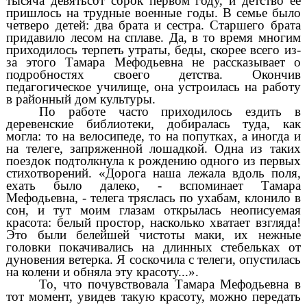
тысяча девятьсот сорок первом году, и детство ее
пришлось на трудные военные годы. В семье было
четверо детей: два брата и сестра. Старшего брата
придавило лесом на сплаве. Да, в то время многим
приходилось терпеть утраты, беды, скорее всего из-
за этого Тамара Мефодьевна не рассказывает о
подробностях своего детства. Окончив
педагогическое училище, она устроилась на работу
в районный дом культуры.
По работе часто приходилось ездить в
деревенские библиотеки, добиралась туда, как
могла: то на велосипеде, то на попутках, а иногда и
на телеге, запряженной лошадкой. Одна из таких
поездок подтолкнула к рождению одного из первых
стихотворений. «Дорога наша лежала вдоль поля,
ехать было далеко, - вспоминает Тамара
Мефодьевна, - телега тряслась по ухабам, клонило в
сон, и тут моим глазам открылась неописуемая
красота: белый простор, насколько хватает взгляда!
Это были белейшей чистоты маки, их нежные
головки покачивались на длинных стебельках от
дуновения ветерка. Я соскочила с телеги, опустилась
на колени и обняла эту красоту...».
То, что почувствовала Тамара Мефодьевна в
тот момент, увидев такую красоту, можно передать