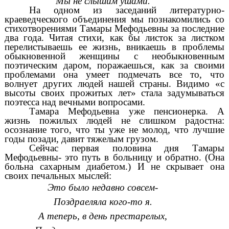
Мы не слышим ушами.
На одном из заседаний литературно-
краеведческого объединения мы познакомились со
стихотворениями Тамары Мефодьевны за последние
два года. Читая стихи, как бы листок за листком
перелистываешь ее жизнь, вникаешь в проблемы
обыкновенной женщины с необыкновенным
поэтическим даром, поражаешься, как за своими
проблемами она умеет подмечать все то, что
волнует других людей нашей страны. Видимо «с
высоты своих прожитых лет» стала задумываться
поэтесса над вечными вопросами.
Тамара Мефодьевна уже пенсионерка. А
жизнь пожилых людей не слишком радостна:
осознание того, что ты уже не молод, что лучшие
годы позади, давит тяжелым грузом.
Сейчас первая половина дня Тамары
Мефодьевны- это путь в больницу и обратно. (Она
больна сахарным диабетом.) И не скрывает она
своих печальных мыслей:
Это было недавно совсем-
Поздраеляла кого-то я.
А теперь, в день престарелых,