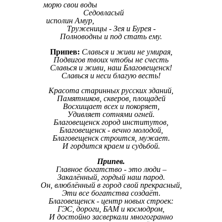
морю свои воды
Седовласый
исполин Амур,
Труженицы - Зея и Бурея -
Полноводны и под стать ему.
Припев:
Славься и живи не умирая,
Подвигов твоих чтобы не счесть
Славься и живи, наш Благовещенск!
Славься и неси благую весть!
Красота старинных русских зданий,
Памятников, скверов, площадей
Восхищает всех и покоряет,
Удивляет сотнями огней.
Благовещенск город институтов,
Благовещенск - вечно молодой,
Благовещенск строится, мужает.
И гордится краем и судьбой.
Припев.
Главное богатство - это люди –
Закалённый, гордый наш парод.
Он, влюблённый в город свой прекрасный,
Эти все богатства создаёт.
Благовещенск - центр новых строек:
ГЭС, дороги, БАМ и космодром,
И достойно засверкали многогранно