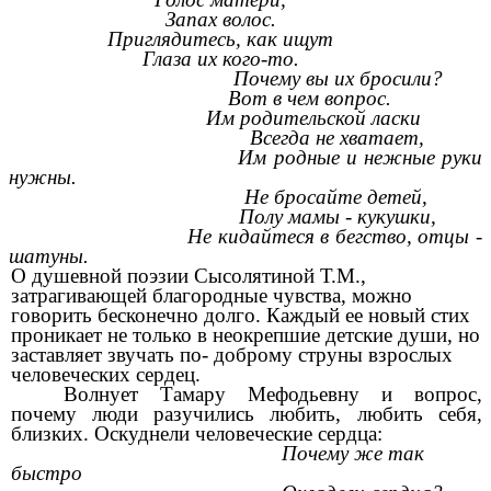
Запах волос.
Приглядитесь, как ищут
Глаза их кого-то.
Почему вы их бросили?
Вот в чем вопрос.
Им родительской ласки
Всегда не хватает,
Им родные и нежные руки
нужны.
Не бросайте детей,
Полу мамы - кукушки,
Не кидайтеся в бегство, отцы -
шатуны.
О душевной поэзии Сысолятиной Т.М.,
затрагивающей благородные чувства, можно
говорить бесконечно долго. Каждый ее новый стих
проникает не только в неокрепшие детские души, но
заставляет звучать по- доброму струны взрослых
человеческих сердец.
Волнует Тамару Мефодьевну и вопрос,
почему люди разучились любить, любить себя,
близких. Оскуднели человеческие сердца:
Почему же так
быстро