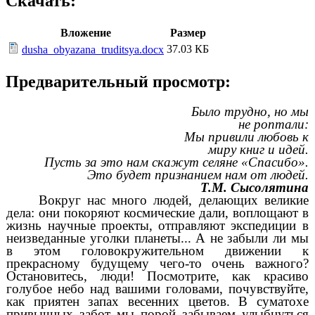
Скачать:
Вложение
Размер
37.03 КБ
dusha_obyazana_truditsya.docx
Предварительный просмотр:
Было трудно, но мы
не роптали:
Мы привили любовь к
миру книг и идей.
Пусть за это нам скажут селяне «Спасибо».
Это будет признанием нам от людей.
Т.М. Сысолятина
Вокруг нас много людей, делающих великие
дела: они покоряют космические дали, воплощают в
жизнь научные проекты, отправляют экспедиции в
неизведанные уголки планеты... А не забыли ли мы
в этом головокружительном движении к
прекрасному будущему чего-то очень важного?
Остановитесь, люди! Посмотрите, как красиво
голубое небо над вашими головами, почувствуйте,
как приятен запах весенних цветов. В суматохе
привычных забот мы порой забываем улыбнуться