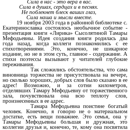
Сила в нас - это вера в вас.
Сила в душах, сердцах и в песнях.
Не поблекнет блеск ваших глаз,
Сила наша и мысли вместе.
19 ноября 2003 года в районной библиотеке с.
Екатеринославка состоялось необычное событие -
презентация книги «Лирика» Сысолятиной Тамары
Мефодьевны. Идея создания книги родилась два
года назад, когда коллеги познакомились с ее
стихотворениями. Это, конечно, не шикарное
издание, но не в этом суть, главное - содержание. А
стихи поэтессы вызывают у читателей глубокие
переживания.
Так сложились обстоятельства, что сама
виновница торжества не присутствовала на вечере,
но сколько хороших, добрых слов было сказано в ее
адрес! Возможно, и за сотни километров,
отделявших Тамару Мефодьевну от торжественного
зала, почувствовала она всю теплоту слов,
произнесенных в ее адрес.
Тамара Мефодьевна поистине богатый
человек. Конечно, я говорю не о материальном
достатке, есть вещи поважнее. Это семья, она у
Тамары Мефодьевны большая и дружная, это
коллегии друзья и, конечно, те, кому она посвятила