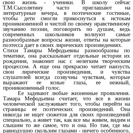
свою жизнь - ученики. В школу сейчас
Т.М.Сысолятину часто приглашают на
литературные вечера, в поэтические гостиные,
чтобы дети смогли прикоснуться к истокам
проникновенной и чистой по своему нравственному
звучанию поэзии, поговорить по душам, ведь
современных школьников волнуют самые
разнообразные вопросы жизни, ответы на которые
поэтесса дает в своих лирических произведениях.
Стихи Тамары Мефодьевны разнообразны по
тематике, она рассказывает отдельные истории их
рождения, знакомит нас с нелегким творческим
процессом. А еще она прекрасно читает наизусть
свои
лирические произведения, и чувства
слушателей всегда созвучны чувствам, которые
выражают ее ясные глаза, ее нежный,
проникновенный голос.
Ее задевают любые жизненные проявления.
Тамара Мефодьевна считает, что все в жизни
человеческой заслуживает того, чтобы перейти на
страницы ее поэтических произведений. Она
никогда не ищет сюжетов для своих произведений
специально, а живет так, как все мы живем, видим и
слышим то же самое, что и она. Но там, где мы
равнодушно скользим глазами - ничего особенного,