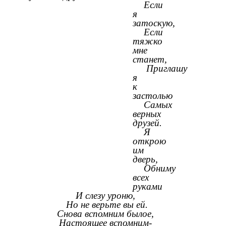
Если
я
затоскую,
Если
тяжко
мне
станет,
Приглашу
я
к
застолью
Самых
верных
друзей.
Я
открою
им
дверь,
Обниму
всех
руками
И слезу уроню,
Но не верьте вы ей.
Снова вспомним былое,
Настоящее вспомним-