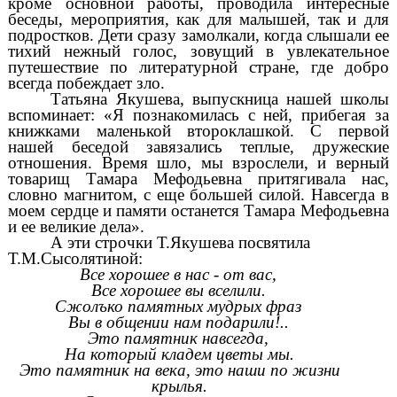
кроме основной работы, проводила интересные
беседы, мероприятия, как для малышей, так и для
подростков. Дети сразу замолкали, когда слышали ее
тихий нежный голос, зовущий в увлекательное
путешествие по литературной стране, где добро
всегда побеждает зло.
Татьяна Якушева, выпускница нашей школы
вспоминает: «Я познакомилась с ней, прибегая за
книжками маленькой второклашкой. С первой
нашей беседой завязались теплые, дружеские
отношения. Время шло, мы взрослели, и верный
товарищ Тамара Мефодьевна притягивала нас,
словно магнитом, с еще большей силой. Навсегда в
моем сердце и памяти останется Тамара Мефодьевна
и ее великие дела».
А эти строчки Т.Якушева посвятила
Т.М.Сысолятиной:
Все хорошее в нас - от вас,
Все хорошее вы вселили.
Сжолъко памятных мудрых фраз
Вы в общении нам подарили!..
Это памятник навсегда,
На который кладем цветы мы.
Это памятник на века, это наши по жизни
крылья.