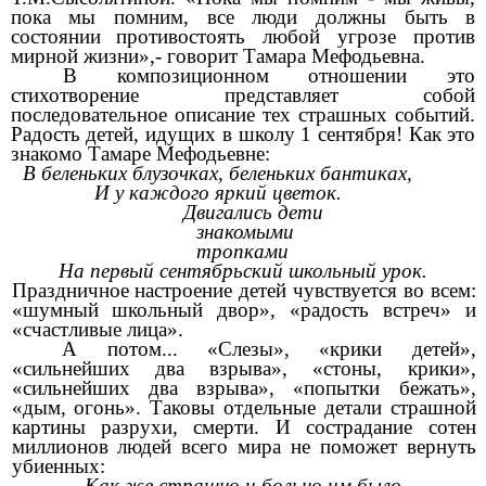
пока мы помним, все люди должны быть в
состоянии
противостоять любой угрозе против
мирной жизни»,- говорит Тамара Мефодьевна.
В композиционном отношении это
стихотворение представляет собой
последовательное описание тех страшных событий.
Радость детей, идущих в школу 1 сентября! Как это
знакомо Тамаре Мефодьевне:
В беленьких блузочках, беленьких бантиках,
И у каждого яркий цветок.
Двигались дети
знакомыми
тропками
На первый сентябрьский школьный урок.
Праздничное настроение детей чувствуется во всем:
«шумный школьный двор», «радость встреч» и
«счастливые лица».
А потом... «Слезы», «крики детей»,
«сильнейших два взрыва», «стоны, крики»,
«сильнейших два взрыва», «попытки бежать»,
«дым, огонь». Таковы отдельные детали страшной
картины разрухи, смерти. И сострадание сотен
миллионов людей всего мира не поможет вернуть
убиенных:
Как же страшно и больно им было