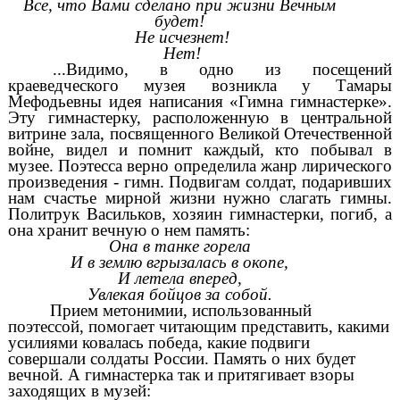
Все, что Вами сделано при жизни Вечным
будет!
Не исчезнет!
Нет!
...Видимо, в одно из посещений
краеведческого музея возникла у Тамары
Мефодьевны идея написания «Гимна гимнастерке».
Эту гимнастерку, расположенную в центральной
витрине зала, посвященного Великой Отечественной
войне, видел и помнит каждый, кто побывал в
музее. Поэтесса верно определила жанр лирического
произведения - гимн. Подвигам солдат, подаривших
нам счастье мирной жизни нужно слагать гимны.
Политрук Васильков, хозяин гимнастерки, погиб, а
она хранит вечную о нем память:
Она в танке горела
И в землю вгрызалась в окопе,
И летела вперед,
Увлекая бойцов за собой.
Прием метонимии, использованный
поэтессой, помогает читающим представить, какими
усилиями ковалась победа, какие подвиги
совершали солдаты России. Память о них будет
вечной. А гимнастерка так и притягивает взоры
заходящих в музей: