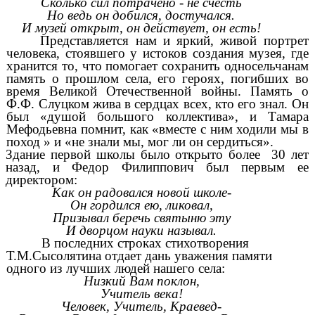
Сколько сил потрачено - не счесть
Но ведь он добился, достучался.
И музей открыт, он действует, он есть!
Представляется нам и яркий, живой портрет
человека, стоявшего у истоков создания музея, где
хранится то, что помогает сохранить односельчанам
память о прошлом села, его героях, погибших во
время Великой Отечественной войны. Память о
Ф.Ф. Слуцком жива в сердцах всех, кто его знал. Он
был «душой большого коллектива», и Тамара
Мефодьевна помнит, как «вместе с ним ходили мы в
поход » и «не знали мы, мог ли он сердиться».
Здание первой школы было открыто более 30 лет
назад, и Федор Филиппович был первым ее
директором:
Как он радовался новой школе-
Он гордился ею, ликовал,
Призывал беречь святыню эту
И дворцом науки называл.
В последних строках стихотворения
Т.М.Сысолятина отдает дань уважения памяти
одного из лучших людей нашего села:
Низкий Вам поклон,
Учитель века!
Человек, Учитель, Краевед-