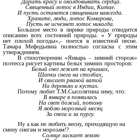
Дарить красу и околдовывать сердца.
Священный лотос в Индии, Китае.
И пусть останется священным навсегда.
Храните, люди, лотос Комарова,
Пусть не исчезнет лотос никогда.
Большое место в лирике природы отводится
описанию всех состояний природы. « У природы
нет плохой погоды»,- поется в известной песне.
Тамара Мефодьевна полностью согласна с этим
утверждением.
В стихотворении «Январь - зимний сторож»
поэтесса рисует картины белых зимних просторов:
Белый снег лежит на крышах,
Шапки снега на столбах,
И свисает рваной ватой
На деревьях и кустах.
Потому любит Т.М.Сысолятина зиму, что:
В январе я появилась
На свет божий, потому
Я люблю морозный месяц
За снега и за пургу.
Ну а как не любить весну, приходящую на
смену снегам и морозам!?
Солнце ласкает землю