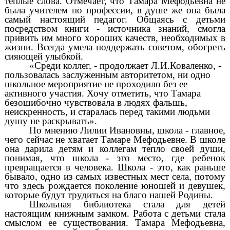
теплые слова. Отмечает, что Тамара Мефодьевна не
была учителем по профессии, в душе же она была
самый настоящий педагог. Общаясь с детьми
посредством
книги - источника знаний, смогла
привить им много хороших качеств, необходимых в
жизни. Всегда умела поддержать советом, обогреть
сияющей улыбкой.
«Среди коллег, - продолжает Л.И.Коваленко, -
пользовалась заслуженным авторитетом, ни одно
школьное мероприятие не проходило без ее
активного участия. Хочу отметить, что Тамара
безошибочно чувствовала в людях фальшь,
неискренность, и старалась перед такими людьми
душу не раскрывать».
По мнению Лилии Ивановны, школа - главное,
чего сейчас не хватает Тамаре Мефодьевне. В школе
она дарила детям и коллегам тепло своей души,
понимая, что школа - это место, где ребенок
превращается в человека. Школа - это, как раньше
бывало, одно из самых известных мест села, потому
что здесь рождается поколение юношей и девушек,
которые будут трудиться на благо нашей Родины.
Школьная библиотека стала для детей
настоящим книжным замком. Работа с детьми стала
смыслом ее существования. Тамара Мефодьевна,