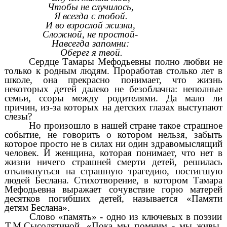
Чтобы не случилось,
Я всегда с тобой.
И во взрослой жизни,
Сложной, не простой-
Навсегда запомни:
Оберег я твой.
Сердце Тамары Мефодьевны полно любви не
только к родным людям. Проработав столько лет в
школе, она прекрасно понимает, что жизнь
некоторых детей далеко не безоблачна: неполные
семьи, ссоры между родителями. Да мало ли
причин, из-за которых на детских глазах выступают
слезы?
Но произошло в нашей стране такое страшное
событие, не говорить о котором нельзя, забыть
которое просто не в силах ни один здравомыслящий
человек. И женщина, которая понимает, что нет в
жизни ничего страшней смерти детей, решилась
откликнуться на страшную трагедию, постигшую
людей Беслана. Стихотворение, в котором Тамара
Мефодьевна выражает сочувствие горю матерей
десятков погибших детей, называется «Памяти
детям Беслана».
Слово «память» - одно из ключевых в поэзии
Т.М.Сысолятиной. «Пока мы помним - мы живы,