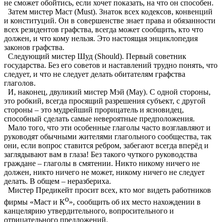
не сможет обойтись, если хочет показать, на что он способен.
Затем мистер Маст (Must). Знаток всех кодексов, конвенций
и конституций. Он в совершенстве знает права и обязанности
всех резидентов графства, всегда может сообщить, кто что
должен, и что кому нельзя. Это настоящая энциклопедия
законов графства.
Следующий мистер Шуд (Should). Первый советник
государства. Без его советов и наставлений трудно понять, что
следует, и что не следует делать обитателям графства
глаголов.
И, наконец, двуликий мистер Мэй (May). С одной стороны,
это робкий, всегда просящий разрешения субъект, с другой
стороны – это мудрейший прорицатель и ясновидец,
способный сделать самые невероятные предположения.
Мало того, что эти особенные глаголы часто возглавляют и
руководят обычными жителями глагольного сообщества, так
они, если вопрос ставится ребром, забегают всегда вперёд и
заглядывают вам в глаза! Без такого чуткого руководства
граждане – глаголы в смятении. Никто никому ничего не
должен, никто ничего не может, никому ничего не следует
делать. В общем – неразбериха.
Мистер Предикейт просит всех, кто мог видеть работников
о
фирмы «Маст и К
», сообщить об их место нахождении в
канцелярию утвердительного, вопросительного и
отрицательного предложений.