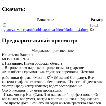
Скачать:
Вложение
Размер
16.62
КБ
ignateva_valeriyanizh.oblastg.navashinoshkola_no4.docx
Предварительный просмотр:
Модальное происшествие.
Игнатьева Валерия.
МОУ СОШ № 4
г. Навашино, Нижегородская область.
В тридевятом царстве, в тридесятом государстве
«Английская грамматика» случился переполох. Исчезли
о
работники фирмы «Маст и К
» (Must and Company). Все
жители графства глаголов обеспокоены. Известный детектив
мистер Предикейт(Predicate) ведёт расследование.
Опубликованы приметы пропавших.
Итак, мистер Кэн (Can). Это настоящий профессионал. Он
всё может, всё умеет, всегда в состоянии что-нибудь сделать.
Это просто дока. Без него ни один житель графства глаголов