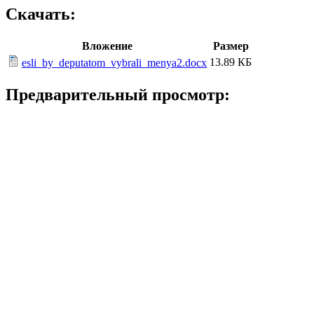
Скачать:
Вложение
Размер
13.89 КБ
esli_by_deputatom_vybrali_menya2.docx
Предварительный просмотр: