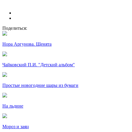
Поделиться:
Нора Аргунова. Щенята
Чайковский П.И. "Детский альбом"
Простые новогодние шары из бумаги
На льдине
Мороз и заяц