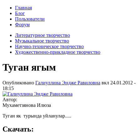
Главная
Блог
Пользователи
Форум
Литературное творчество
Музыкальное творчество
Научно-техническое творчество
Художественно-прикладное творчество
Туган ягым
Опубликовано
Галиуллина Эндже Равиловна
вкл
24.01.2012 -
18:15
Автор:
Мухаметзянова Илюза
Туган як турында уйланулар.....
Скачать: