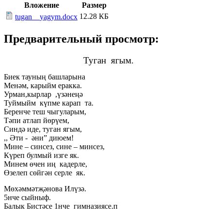
Вложение
Размер
12.28 КБ
tugan__yagym.docx
Предварительный просмотр:
Туган ягым.
Биек тауны
ң башларына
Менәм, карыйм еракка.
Урман,кырлар ,үзәнеңә
Туймыйм күпме карап та.
Беренче теш чыгуларым,
Тәпи атлап йөрүем,
Синдә иде, туган ягым,
,, Әти - әни” диюем!
Мине – синсез, сине – минсез,
Күреп булмый изге як.
Минем өчен иң кадерле,
Өзелеп сөйгән серле як.
Мөхәммәтҗәнова Илүзә.
5нче сыйныф.
Балык Бистәсе 1нче гимназиясе.п