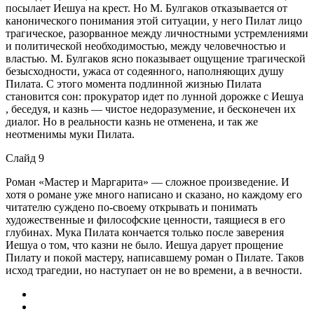
посылает Иешуа на крест. Но М. Булгаков отказывается от
канонического понимания этой ситуации, у него Пилат лицо
трагическое, разорванное между личностными устремлениями
и политической необходимостью, между человечностью и
властью. М. Булгаков ясно показывает ощущение трагической
безысходности, ужаса от содеянного, наполняющих душу
Пилата. С этого момента подлинной жизнью Пилата
становится сон: прокуратор идет по лунной дорожке с Иешуа
, беседуя, и казнь — чистое недоразумение, и бесконечен их
диалог. Но в реальности казнь не отменена, и так же
неотменимы муки Пилата.
Слайд 9
Роман «Мастер и Маргарита» — сложное произведение. И
хотя о романе уже много написано и сказано, но каждому его
читателю суждено по-своему открывать и понимать
художественные и философские ценности, таящиеся в его
глубинах. Мука Пилата кончается только после заверения
Иешуа о том, что казни не было. Иешуа дарует прощение
Пилату и покой мастеру, написавшему роман о Пилате. Таков
исход трагедии, но наступает он не во времени, а в вечности.