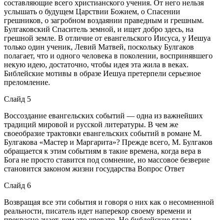
составляющие всего христианского учения. От него нельзя
услышать о будущем Царствии Божием, о Спасении
грешников, о загробном воздаянии праведным и грешным.
Булгаковский Спаситель земной, и ищет добро здесь, на
грешной земле. В отличие от евангельского Иисуса, у Иешуа
только один ученик, Левий Матвей, поскольку Булгаков
полагает, что и одного человека в поколении, воспринявшего
некую идею, достаточно, чтобы идея эта жила в веках.
Библейские мотивы в образе Иешуа претерпели серьезное
преломление.
Слайд 5
Воссоздание евангельских событий — одна из важнейших
традиций мировой и русской литературы. В чем же
своеобразие трактовки евангельских событий в романе М.
Булгакова «Мастер и Маргарита»? Прежде всего, М. Булгаков
обращается к этим событиям в такие времена, когда вера в
Бога не просто ставится под сомнение, но массовое безверие
становится законом жизни государства Вопрос Ответ
Слайд 6
Возвращая все эти события и говоря о них как о несомненной
реальности, писатель идет наперекор своему времени и
прекрасно знает, чем это чревато. Но библейские главы