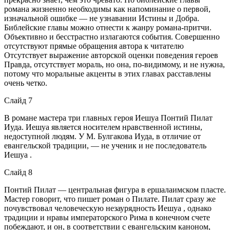
романа жизненно необходимы как напоминание о первой,
изначальной ошибке — не узнавании Истины и Добра.
Библейские главы можно отнести к жанру романа-притчи.
Объективно и бесстрастно излагаются события. Совершенно
отсутствуют прямые обращения автора к читателю
Отсутствует выражение авторской оценки поведения героев
Правда, отсутствует мораль, но она, по-видимому, и не нужна,
потому что моральные акценты в этих главах расставлены
очень четко.
Слайд 7
В романе мастера три главных героя Иешуа Понтий Пилат
Иуда. Иешуа является носителем нравственной истины,
недоступной людям. У М. Булгакова Иуда, в отличие от
евангельской традиции, — не ученик и не последователь
Иешуа .
Слайд 8
Понтий Пилат — центральная фигура в ершалаимском пласте.
Мастер говорит, что пишет роман о Пилате. Пилат сразу же
почувствовал человеческую незаурядность Иешуа , однако
традиции и нравы императорского Рима в конечном счете
побеждают, и он, в соответствии с евангельским каноном,