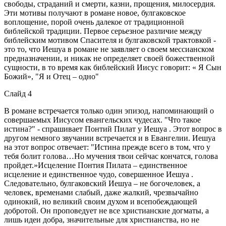
свободы, страданий и смерти, казни, прощения, милосердия.
Эти мотивы получают в романе новое, булгаковское
воплощение, порой очень далекое от традиционной
библейской традиции. Первое серьезное различие между
библейским мотивом Спасителя и булгаковской трактовкой -
это то, что Иешуа в романе не заявляет о своем мессианском
предназначении, и никак не определяет своей божественной
сущности, в то время как библейский Иисус говорит: « Я Сын
Божий», "Я и Отец – одно"
Слайд 4
В романе встречается только один эпизод, напоминающий о
совершаемых Иисусом евангельских чудесах. "Что такое
истина?" - спрашивает Понтий Пилат у Иешуа . Этот вопрос в
другом немного звучании встречается и в Евангелии. Иешуа
на этот вопрос отвечает: "Истина прежде всего в том, что у
тебя болит голова…Но мучения твои сейчас кончатся, голова
пройдет.»Исцеление Понтия Пилата – единственное
исцеление и единственное чудо, совершенное Иешуа .
Следовательно, булгаковский Иешуа – не богочеловек, а
человек, временами слабый, даже жалкий, чрезвычайно
одинокий, но великий своим духом и всепобеждающей
добротой. Он проповедует не все христианские догматы, а
лишь идеи добра, значительные для христианства, но не