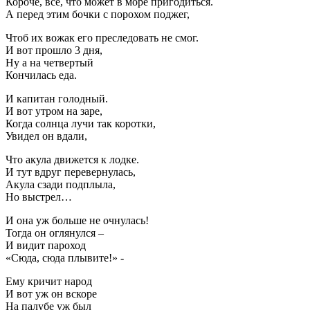
Короче, всё, что может в море пригодиться.
А перед этим бочки с порохом поджег,
Чтоб их вожак его преследовать не смог.
И вот прошло 3 дня,
Ну а на четвертый
Кончилась еда.
И капитан голодный.
И вот утром на заре,
Когда солнца лучи так коротки,
Увидел он вдали,
Что акула движется к лодке.
И тут вдруг перевернулась,
Акула сзади подплыла,
Но выстрел…
И она уж больше не очнулась!
Тогда он оглянулся –
И видит пароход
«Сюда, сюда плывите!» -
Ему кричит народ
И вот уж он вскоре
На палубе уж был