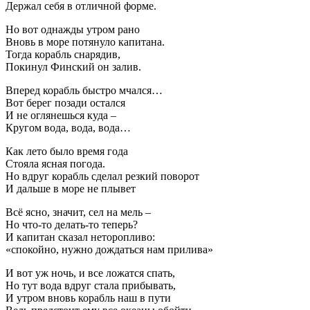
Держал себя в отличной форме.
Но вот однажды утром рано
Вновь в море потянуло капитана.
Тогда корабль снарядив,
Покинул Финский он залив.
Вперед корабль быстро мчался…
Вот берег позади остался
И не оглянешься куда –
Кругом вода, вода, вода…
Как лето было время года
Стояла ясная погода.
Но вдруг корабль сделал резкий поворот
И дальше в море не плывет
Всё ясно, значит, сел на мель –
Но что-то делать-то теперь?
И капитан сказал неторопливо:
«спокойно, нужно дождаться нам прилива»
И вот уж ночь, и все ложатся спать,
Но тут вода вдруг стала прибывать,
И утром вновь корабль наш в пути