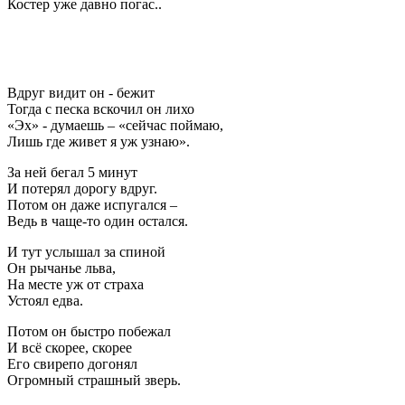
Костер уже давно погас..
Вдруг видит он - бежит
Тогда с песка вскочил он лихо
«Эх» - думаешь – «сейчас поймаю,
Лишь где живет я уж узнаю».
За ней бегал 5 минут
И потерял дорогу вдруг.
Потом он даже испугался –
Ведь в чаще-то один остался.
И тут услышал за спиной
Он рычанье льва,
На месте уж от страха
Устоял едва.
Потом он быстро побежал
И всё скорее, скорее
Его свирепо догонял
Огромный страшный зверь.