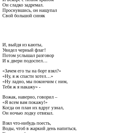
Он сладко задремал.
Проснувшись, он нащупал
Свой большой синяк
И, выйдя из каюты,
Увидел черный флаг!
Потом услышал разговор
И к двери подоспел…
«Зачем его ты на борт взял?»
«Ну, я ж спасти хотел…»
«Ну ладно, мы покончим с ним,
Тебя ж я накажу» -
Вожак, наверно, говорил –
«Я всем вам покажу!»
Когда он план их вдруг узнал,
Он ночью лодку отвязал.
Взял что-нибудь поесть,
Воды, чтоб в жаркий день напиться,