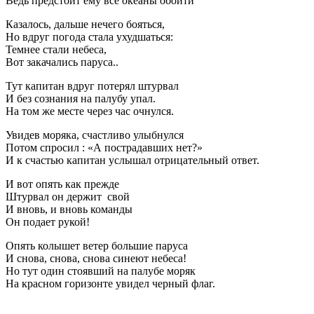
Ведь предстоит ему все океаны обойти
Казалось, дальше нечего бояться,
Но вдруг погода стала ухудшаться:
Темнее стали небеса,
Вот закачались паруса..
Тут капитан вдруг потерял штурвал
И без сознания на палубу упал.
На том же месте через час очнулся.
Увидев моряка, счастливо улыбнулся
Потом спросил : «А пострадавших нет?»
И к счастью капитан услышал отрицательный ответ.
И вот опять как прежде
Штурвал он держит свой
И вновь, и вновь команды
Он подает рукой!
Опять колышет ветер большие паруса
И снова, снова, снова синеют небеса!
Но тут один стоявший на палубе моряк
На красном горизонте увидел черный флаг.