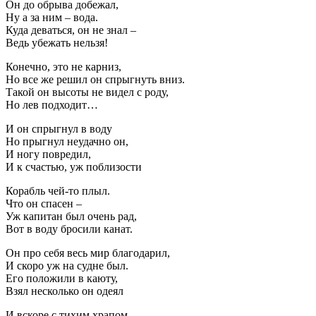
Он до обрыва добежал,
Ну а за ним – вода.
Куда деваться, он не знал –
Ведь убежать нельзя!
Конечно, это не карниз,
Но все же решил он спрыгнуть вниз.
Такой он высоты не видел с роду,
Но лев подходит…
И он спрыгнул в воду
Но прыгнул неудачно он,
И ногу повредил,
И к счастью, уж поблизости
Корабль чей-то плыл.
Что он спасен –
Уж капитан был очень рад,
Вот в воду бросили канат.
Он про себя весь мир благодарил,
И скоро уж на судне был.
Его положили в каюту,
Взял несколько он одеял
И вскоре с тихим храпом