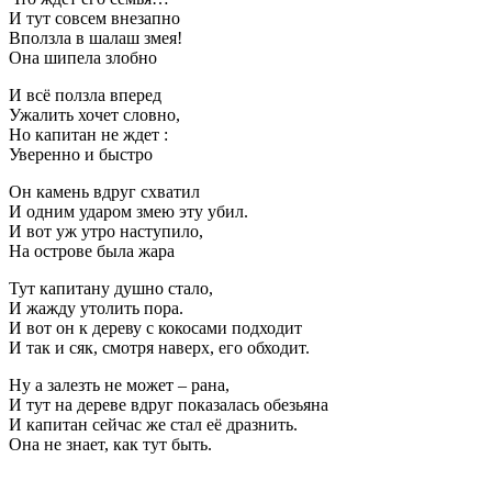
И тут совсем внезапно
Вползла в шалаш змея!
Она шипела злобно
И всё ползла вперед
Ужалить хочет словно,
Но капитан не ждет :
Уверенно и быстро
Он камень вдруг схватил
И одним ударом змею эту убил.
И вот уж утро наступило,
На острове была жара
Тут капитану душно стало,
И жажду утолить пора.
И вот он к дереву с кокосами подходит
И так и сяк, смотря наверх, его обходит.
Ну а залезть не может – рана,
И тут на дереве вдруг показалась обезьяна
И капитан сейчас же стал её дразнить.
Она не знает, как тут быть.