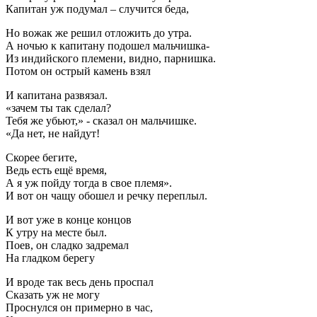
Капитан уж подумал – случится беда,
Но вожак же решил отложить до утра.
А ночью к капитану подошел мальчишка-
Из индийского племени, видно, парнишка.
Потом он острый камень взял
И капитана развязал.
«зачем ты так сделал?
Тебя же убьют,» - сказал он мальчишке.
«Да нет, не найдут!
Скорее бегите,
Ведь есть ещё время,
А я уж пойду тогда в свое племя».
И вот он чащу обошел и речку переплыл.
И вот уже в конце концов
К утру на месте был.
Поев, он сладко задремал
На гладком берегу
И вроде так весь день проспал
Сказать уж не могу
Проснулся он примерно в час,