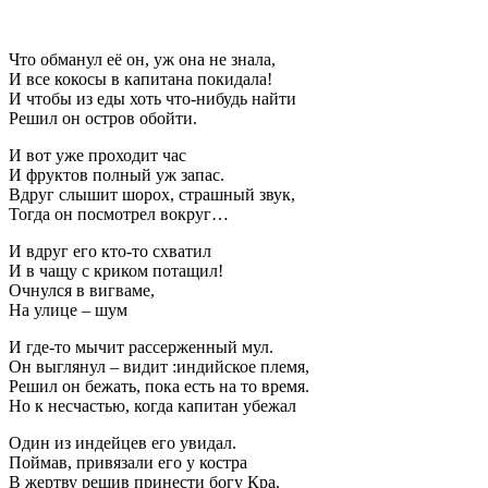
Что обманул её он, уж она не знала,
И все кокосы в капитана покидала!
И чтобы из еды хоть что-нибудь найти
Решил он остров обойти.
И вот уже проходит час
И фруктов полный уж запас.
Вдруг слышит шорох, страшный звук,
Тогда он посмотрел вокруг…
И вдруг его кто-то схватил
И в чащу с криком потащил!
Очнулся в вигваме,
На улице – шум
И где-то мычит рассерженный мул.
Он выглянул – видит :индийское племя,
Решил он бежать, пока есть на то время.
Но к несчастью, когда капитан убежал
Один из индейцев его увидал.
Поймав, привязали его у костра
В жертву решив принести богу Кра.