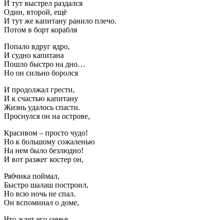
И тут выстрел раздался
Один, второй, ещё
И тут же капитану ранило плечо.
Потом в борт корабля
Попало вдруг ядро,
И судно капитана
Пошло быстро на дно…
Но он сильно боролся
И продолжал грести,
И к счастью капитану
Жизнь удалось спасти.
Проснулся он на острове,
Красивом – просто чудо!
Но к большому сожаленью
На нем было безлюдно!
И вот разжег костер он,
Рябчика поймал,
Быстро шалаш построил,
Но всю ночь не спал.
Он вспоминал о доме,
Что ждет его семья…