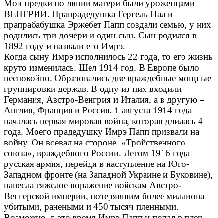
Мои предки по линии матери были уроженцами
ВЕНГРИИ. Прапрадедушка Гергель Пал и
прапрабабушка Эржебет Папп создали семью, у них
родились три дочери и один сын. Сын родился в
1892 году и назвали его Имрэ.
Когда сыну Имрэ исполнилось 22 года, то его жизнь
круто изменилась. Шел 1914 год. В Европе было
неспокойно. Образовались две враждебные мощные
группировки держав. В одну из них входили
Германия, Австро-Венгрия и Италия, а в другую –
Англия, Франция и Россия. 1 августа 1914 года
началась первая мировая война, которая длилась 4
года. Моего прадедушку Имрэ Папп призвали на
войну. Он воевал на стороне «Тройственного
союза», враждебного России. Летом 1916 года
русская армия, перейдя в наступление на Юго-
Западном фронте (на Западной Украине и Буковине),
нанесла тяжелое поражение войскам Австро-
Венгерской империи, потерявшим более миллиона
убитыми, ранеными и 450 тысяч пленными.
Возможно, в это время Имрэ Папп и попал в плен.