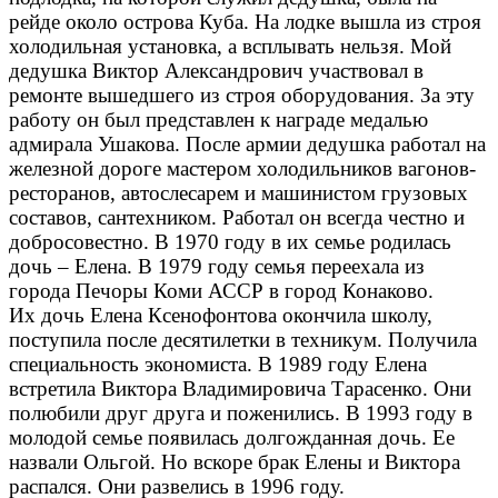
рейде около острова Куба. На лодке вышла из строя
холодильная установка, а всплывать нельзя. Мой
дедушка Виктор Александрович участвовал в
ремонте вышедшего из строя оборудования. За эту
работу он был представлен к награде медалью
адмирала Ушакова. После армии дедушка работал на
железной дороге мастером холодильников вагонов-
ресторанов, автослесарем и машинистом грузовых
составов, сантехником. Работал он всегда честно и
добросовестно. В 1970 году в их семье родилась
дочь – Елена. В 1979 году семья переехала из
города Печоры Коми АССР в город Конаково.
Их дочь Елена Ксенофонтова окончила школу,
поступила после десятилетки в техникум. Получила
специальность экономиста. В 1989 году Елена
встретила Виктора Владимировича Тарасенко. Они
полюбили друг друга и поженились. В 1993 году в
молодой семье появилась долгожданная дочь. Ее
назвали Ольгой. Но вскоре брак Елены и Виктора
распался. Они развелись в 1996 году.