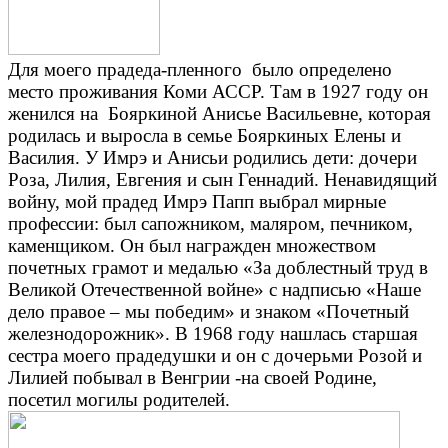
Для моего прадеда-пленного было определено
место проживания Коми АССР. Там в 1927 году он
женился на Бояркиной Анисье Васильевне, которая
родилась и выросла в семье Бояркиных Елены и
Василия. У Имрэ и Анисьи родились дети: дочери
Роза, Лилия, Евгения и сын Геннадий. Ненавидящий
войну, мой прадед Имрэ Папп выбрал мирные
профессии: был сапожником, маляром, печником,
каменщиком. Он был награжден множеством
почетных грамот и медалью «За доблестный труд в
Великой Отечественной войне» с надписью «Наше
дело правое – мы победим» и знаком «Почетный
железнодорожник». В 1968 году нашлась старшая
сестра моего прадедушки и он с дочерьми Розой и
Лилией побывал в Венгрии -на своей Родине,
посетил могилы родителей.