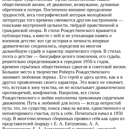
общественной жизни, её движение, возмужание, духовные
обретения и потери. Постепенно внешнее преодоление
трудностей, весь географический антураж молодёжной
литературы того времени сменяются другим настроением —
поисками внутренней цельности, твёрдой нравственной и
гражданской опоры. В стихи Рождественского врывается
публицистика, а вместе с ней и не утихающая память о
военном детстве: вот где история и личность впервые
драматически соединились, определив во многом
дальнейшую судьбу и характер лирического героя. В стихах
поэта о детстве — биография целого поколения, его судьба,
решительно определившаяся к середине 1950-х годов,
времени серьёзных общественных сдвигов в советской жизни.
Большое место в творчестве Роберта Рождественского
занимает любовная лирика . Его герой и здесь целен, как и в
других проявлениях своего характера. Это вовсе не означает,
что, вступая в зону чувства, он не испытывает драматических
противоречий, конфликтов. Напротив, все стихи
Рождественского о любви наполнены тревожным сердечным
движением. Путь к любимой для поэта — всегда непростой
путь; это, по существу, поиск смысла жизни, единственного и
неповторимого счастья, путь к себе. Печататься начал в 1950
году. В многочисленных сборниках проявил себя как один из
представителей (наряду с Е. А. Евтушенко, А. А.
Вознесенским, Б. А. Ахмадулиной и другими), «молодой