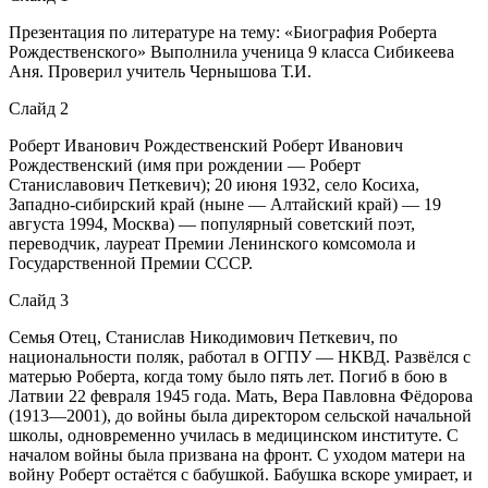
Презентация по литературе на тему: «Биография Роберта
Рождественского» Выполнила ученица 9 класса Сибикеева
Аня. Проверил учитель Чернышова Т.И.
Слайд 2
Роберт Иванович Рождественский Роберт Иванович
Рождественский (имя при рождении — Роберт
Станиславович Петкевич); 20 июня 1932, село Косиха,
Западно-сибирский край (ныне — Алтайский край) — 19
августа 1994, Москва) — популярный советский поэт,
переводчик, лауреат Премии Ленинского комсомола и
Государственной Премии СССР.
Слайд 3
Семья Отец, Станислав Никодимович Петкевич, по
национальности поляк, работал в ОГПУ — НКВД. Развёлся с
матерью Роберта, когда тому было пять лет. Погиб в бою в
Латвии 22 февраля 1945 года. Мать, Вера Павловна Фёдорова
(1913—2001), до войны была директором сельской начальной
школы, одновременно училась в медицинском институте. С
началом войны была призвана на фронт. С уходом матери на
войну Роберт остаётся с бабушкой. Бабушка вскоре умирает, и