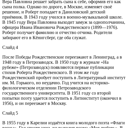
Вера Павловна решает забрать сына к себе, оформив его как
сына полка. Однако по дороге, в Москве, изменяет своё
решение, и Роберт попадает в Даниловский детский
приёмник. В 1943 году учился в военно-музыкальной школе.
В 1945 году Вера Павловна выходит замуж за однополчанина,
офицера Ивана Ивановича Рождественского (1899—1976).
Роберт получает фамилию и отчество отчима. Родители
забирают его в Кёнигсберг, где оба служат.
Слайд 4
После Победы Рождественские переезжают в Ленинград, а в
1948 году в Петрозаводск. В 1950 году в журнале «На
рубеже» (Петрозаводск) появляются первые публикации
стихов Роберта Рождественского. В этом же году
Рождественский пробует поступить в Литературный институт
им. М. Горького, но неудачно. Год учится на историко-
филологическом отделении Петрозаводского
государственного университета. В 1951 году со второй
попытки поэту удается поступить в Литинститут (окончил в
1956), и он переезжает в Москву.
Слайд 5
В 1955 году в Карелии издаётся книга молодого поэта «Флаги
весны». Год спустя здесь же выходит поэма «Моя любовь». В