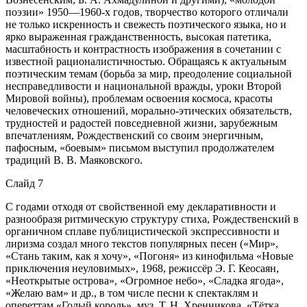
поэзии» 1950—1960-х годов, творчество которого отличали
не только искренность и свежесть поэтического языка, но и
ярко выраженная гражданственность, высокая патетика,
масштабность и контрастность изображения в сочетании с
известной рационалистичностью. Обращаясь к актуальным
поэтическим темам (борьба за мир, преодоление социальной
несправедливости и национальной вражды, уроки Второй
Мировой войны), проблемам освоения космоса, красоты
человеческих отношений, морально-этических обязательств,
трудностей и радостей повседневной жизни, зарубежным
впечатлениям, Рождественский со своим энергичным,
пафосным, «боевым» письмом выступил продолжателем
традиций В. В. Маяковского.
Слайд 7
С годами отходя от свойственной ему декларативности и
разнообразя ритмическую структуру стиха, Рождественский в
органичном сплаве публицистической экспрессивности и
лиризма создал много текстов популярных песен («Мир»,
«Стань таким, как я хочу», «Погоня» из кинофильма «Новые
приключения неуловимых», 1968, режиссёр Э. Г. Кеосаян,
«Неоткрытые острова», «Огромное небо», «Сладка ягода»,
«Желаю вам» и др., в том числе песни к спектаклям и
опереттам «Голый король», муз. Т. Н. Хренникова, «Тётка