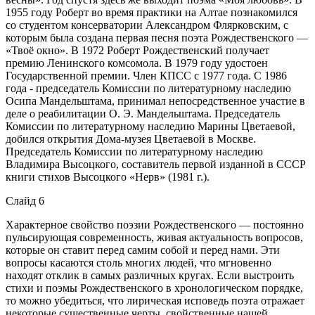
1955 году Роберт во время практики на Алтае познакомился
со студентом консерватории Александром Флярковским, с
которым была создана первая песня поэта Рождественского —
«Твоё окно». В 1972 Роберт Рождественский получает
премию Ленинского комсомола. В 1979 году удостоен
Государственной премии. Член КПСС с 1977 года. С 1986
года - председатель Комиссии по литературному наследию
Осипа Мандельштама, принимал непосредственное участие в
деле о реабилитации О. Э. Мандельштама. Председатель
Комиссии по литературному наследию Марины Цветаевой,
добился открытия Дома-музея Цветаевой в Москве.
Председатель Комиссии по литературному наследию
Владимира Высоцкого, составитель первой изданной в СССР
книги стихов Высоцкого «Нерв» (1981 г.).
Слайд 6
Характерное свойство поэзии Рождественского — постоянно
пульсирующая современность, живая актуальность вопросов,
которые он ставит перед самим собой и перед нами. Эти
вопросы касаются столь многих людей, что мгновенно
находят отклик в самых различных кругах. Если выстроить
стихи и поэмы Рождественского в хронологическом порядке,
то можно убедиться, что лирическая исповедь поэта отражает
некоторые существенные черты, свойственные нашей