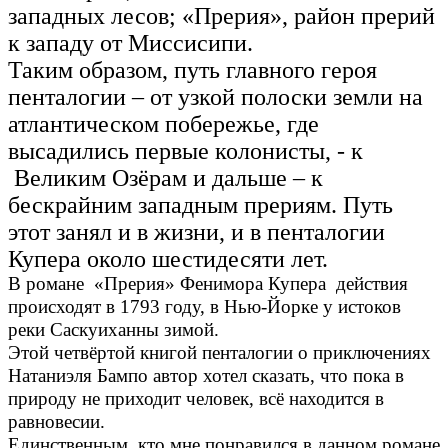
западных лесов; «Прерия», район прерий
к западу от Миссисипи.
Таким образом, путь главного героя
пенталогии – от узкой полоски земли на
атлантическом побережье, где
высадились первые колонисты, - к
Великим Озёрам и дальше – к
бескрайним западным прериям. Путь
этот занял и в жизни, и в пенталогии
Купера около шестидесяти лет.
В романе «Прерия» Фенимора Купера действия
происходят в 1793 году, в Нью-Йорке у истоков
реки Саскуиханны зимой.
Этой четвёртой книгой пенталогии о приключениях
Натаниэля Бампо автор хотел сказать, что пока в
природу не приходит человек, всё находится в
равновесии.
Единственным, кто мне понравился в данном романе