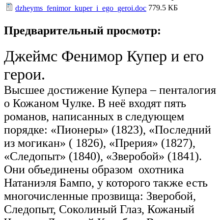
779.5 КБ
dzheyms_fenimor_kuper_i_ego_geroi.doc
Предварительный просмотр:
Джеймс Фенимор Купер и его
герои.
Высшее достижение Купера – пенталогия
о Кожаном Чулке. В неё входят пять
романов, написанных в следующем
порядке: «Пионеры» (1823), «Последний
из могикан» ( 1826), «Прерия» (1827),
«Следопыт» (1840), «Зверобой» (1841).
Они объединены образом охотника
Натаниэля Бампо, у которого также есть
многочисленные прозвища: Зверобой,
Следопыт, Соколиный Глаз, Кожаный