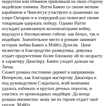
подкупом или обманом привлекали на свою сторону
индейские племена. Натти Бампо со своим метким
карабином и Чингачгук участвуют в сражениях на
озере Онтарио и в очередной раз помогают своим
товарищам одержать победу. Однако Натти
осуждает развязанную колонизаторами войну,
ведущую к бессмысленно гибели как белых, так и
индейцев. Значительное место в романе занимает
история любви Бампо к Мэйбл Дунхэм. Ценя
мужество и благородство разведчика, девушка
отдает предпочтение более близкому ей по возрасту
и характеру Джасперу. Бампо уходит дальше на
Запад.
Сюжет романа постоянно держит в напряжении.
Интересно, как благодаря мастерству Джаспера и
под руководством Следопыта, всей компании
удалось избежать и крутых речных порогов, и
спастись от кровожадных индейцев. Да конца
романа неизвестно: кому же из героев отдаст своё
сердце Мэйбл.