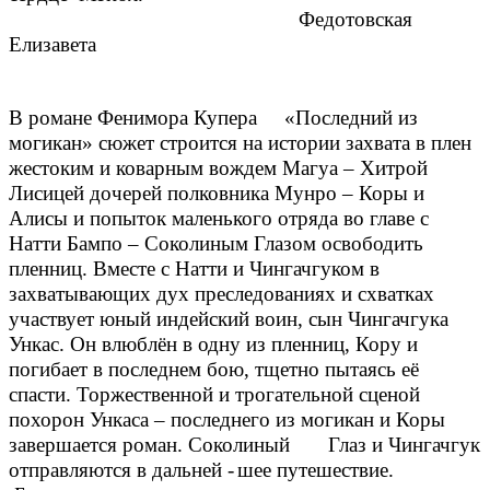
Федотовская
Елизавета
В романе Фенимора Купера «Последний из
могикан» сюжет строится на истории захвата в плен
жестоким и коварным вождем Магуа – Хитрой
Лисицей дочерей полковника Мунро – Коры и
Алисы и попыток маленького отряда во главе с
Натти Бампо – Соколиным Глазом освободить
пленниц. Вместе с Натти и Чингачгуком в
захватывающих дух преследованиях и схватках
участвует юный индейский воин, сын Чингачгука
Ункас. Он влюблён в одну из пленниц, Кору и
погибает в последнем бою, тщетно пытаясь её
спасти. Торжественной и трогательной сценой
похорон Ункаса – последнего из могикан и Коры
завершается роман. Соколиный Глаз и Чингачгук
отправляются в дальней -
шее путешествие.