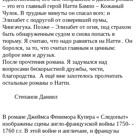
– это его главный герой Натти Бампо – Кожаный
Чулок. В трудные минуты он спасал всех: и
Элизабет с подругой от озверевшей пумы,
Чингачгука. Позже – Элизабет от огня, под страхом
быть обнаруженным судом и снова попасть в
тюрьму. Я считаю, что надо равняться на Натти . Он
боролся, за то, что считал главным и ценным:
доброе имя и друзья.
После прочтения романа. Я задумался над
вопросами бескорыстной дружбы, чести,
благородства. А ещё мне захотелось пролчитать
остальные романы о Натти.
Степанов Даниил
В романе Джеймса Фенимора Купера « Следопыт»
изображены сцены англо-французской войны 1750- -
1760 г.г. В этой войне и англичане, и французы