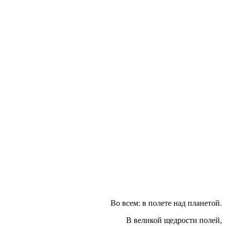
ад планетой.
сти полей,