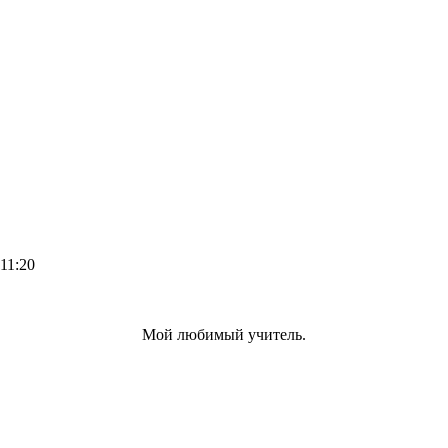
 11:20
Мой любимый учитель.
: в полете н
кой щедро