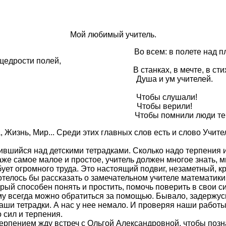
Мой любимый учитель.
всем: в полете над плане
полей,
танках, в мечте, в стихах п
Душа и ум учителей.
Чтобы слушали!
Чтобы верили!
тобы помнили люди тебя!
Жизнь, Мир... Среди этих главных слов есть и слово Учител
ившийся над детскими тетрадками. Сколько надо терпения и
е самое малое и простое, учитель должен многое знать, мно
ует огромного труда. Это настоящий подвиг, незаметный, к
телось бы рассказать о замечательном учителе математики
торый способен понять и простить, помочь поверить в свои 
ому всегда можно обратиться за помощью. Бывало, задержус
аши тетрадки. А нас у нее немало. И проверяя наши работы
 сил и терпения.
терпением жду встреч с Ольгой Александровной, чтобы позн