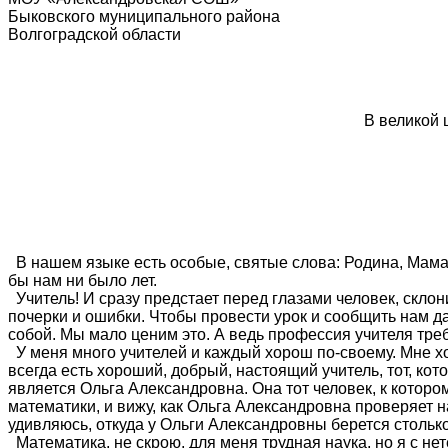
Быковского муниципального района
Волгоградской области
Во 
В великой щедрости 
В с
Ч
В нашем языке есть особые, святые слова: Родина, Мама, 
бы нам ни было лет.
Учитель! И сразу предстает перед глазами человек, склон
почерки и ошибки. Чтобы провести урок и сообщить нам даж
собой. Мы мало ценим это. А ведь профессия учителя треб
У меня много учителей и каждый хорош по-своему. Мне хо
всегда есть хороший, добрый, настоящий учитель, тот, ко
является Ольга Александровна. Она тот человек, к котор
математики, и вижу, как Ольга Александровна проверяет н
удивляюсь, откуда у Ольги Александровны берется столько
Математика, не скрою, для меня трудная наука, но я с не