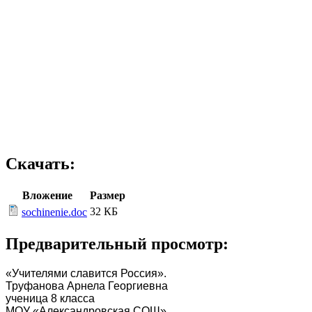
В станка
Что
Скачать:
Вложение
Размер
32 КБ
sochinenie.doc
Предварительный просмотр:
«Учителями славится Россия».
Труфанова Арнела Георгиевна
ученица 8 класса
МОУ «Александровская СОШ»