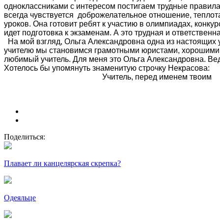
одноклассниками с интересом постигаем трудные правила
всегда чувствуется доброжелательное отношение, теплота,
уроков. Она готовит ребят к участию в олимпиадах, конку
идет подготовка к экзаменам. А это трудная и ответственн
На мой взгляд, Ольга Александровна одна из настоящих уч
учителю мы становимся грамотными юристами, хорошими в
любимый учитель. Для меня это Ольга Александровна. Ведь 
Хотелось бы упомянуть знаменитую строчку Некрасова:
Учитель, перед именем твоим
Поделиться:
Плавает ли канцелярская скрепка?
Одеяльце