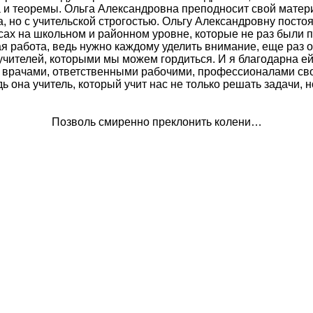
 и теоремы. Ольга Александровна преподносит свой матери
 но с учительской строгостью. Ольгу Александровну постоя
рсах на школьном и районном уровне, которые не раз были п
ая работа, ведь нужно каждому уделить внимание, еще раз о
ителей, которыми мы можем гордиться. И я благодарна ей з
рачами, ответственными рабочими, профессионалами своег
она учитель, который учит нас не только решать задачи, но
Позволь смиренно преклонить колени…