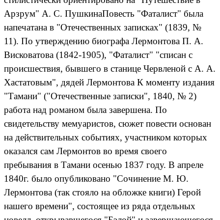
Арзрум" А. С. ПушкинаПовесть "Фаталист" была
напечатана в "Отечественных записках" (1839, №
11). По утверждению биографа Лермонтова П. А.
Висковатова (1842-1905), "Фаталист" "списан с
происшествия, бывшего в станице Червленой с А. А.
Хастатовым", дядей Лермонтова К моменту издания
"Тамани" ("Отечественные записки", 1840, № 2)
работа над романом была завершена. По
свидетельству мемуаристов, сюжет повести основан
на действительных событиях, участником которых
оказался сам Лермонтов во время своего
пребывания в Тамани осенью 1837 году. В апреле
1840г. было опубликовано "Сочинение М. Ю.
Лермонтова (так стояло на обложке книги) Герой
нашего времени", состоящее из ряда отдельных
новелл, открывавшегося "Бэлой" и завершающегося