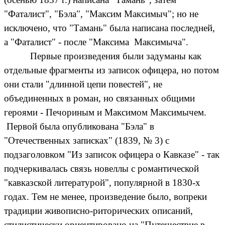
"Фаталист", "Бэла", "Максим Максимыч"; но не
исключено, что "Тамань" была написана последней,
а "Фаталист" - после "Максима Максимыча".
Первые произведения были задуманы как
отдельные фрагменты из записок офицера, но потом
они стали "длинной цепи повестей", не
объединенных в роман, но связанных общими
героями - Печориным и Максимом Максимычем.
Первой была опубликована "Бэла" в
"Отечественных записках" (1839, № 3) с
подзаголовком "Из записок офицера о Кавказе" - так
подчеркивалась связь новеллы с романтической
"кавказской литературой", популярной в 1830-х
годах. Тем не менее, произведение было, вопреки
традиции живописно-риторических описаний,
стилистически ориентировано на "Путешествие в