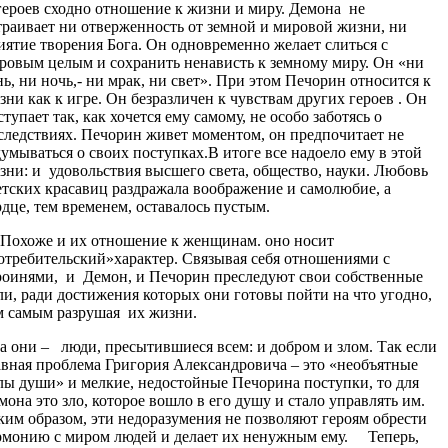
героев сходно отношение к жизни и миру. Демона не
траивает ни отверженность от земной и мировой жизни, ни
иятие творения Бога. Он одновременно желает слиться с
ровым целым и сохранить ненависть к земному миру. Он «ни
нь, ни ночь,- ни мрак, ни свет». При этом Печорин относится к
зни как к игре. Он безразличен к чувствам других героев . Он
ступает так, как хочется ему самому, не особо заботясь о
следствиях. Печорин живет моментом, он предпочитает не
думываться о своих поступках.В итоге все надоело ему в этой
зни: и удовольствия высшего света, общество, науки. Любовь
етских красавиц раздражала воображение и самолюбие, а
рдце, тем временем, оставалось пустым.
хоже и их отношение к женщинам. оно носит
отребительский»характер. Связывая себя отношениями с
роинями, и Демон, и Печорин преследуют свои собственные
ли, ради достижения которых они готовы пойти на что угодно,
м самым разрушая их жизни.
а они – люди, пресытившиеся всем: и добром и злом. Так если
авная проблема Григория Александровича – это «необъятные
лы души» и мелкие, недостойные Печорина поступки, то для
мона это зло, которое вошло в его душу и стало управлять им.
ким образом, эти недоразумения не позволяют героям обрести
рмонию с миром людей и делает их ненужным ему. Теперь,