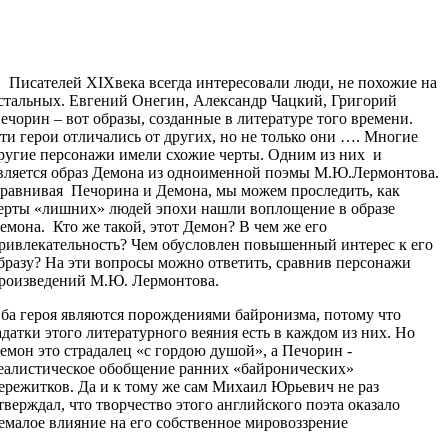
исателей XIXвека всегда интересовали люди, не похожие на
стальных. Евгений Онегин, Александр Чацкий, Григорий
ечорин – вот образы, созданные в литературе того времени.
ти герои отличались от других, но не только они …. Многие
ругие персонажи имели схожие черты. Одним из них и
вляется образ Демона из одноименной поэмы М.Ю.Лермонтова.
равнивая Печорина и Демона, мы можем проследить, как
ерты «лишних» людей эпохи нашли воплощение в образе
емона. Кто же такой, этот Демон? В чем же его
ривлекательность? Чем обусловлен повышенный интерес к его
бразу? На эти вопросы можно ответить, сравнив персонажи
роизведений М.Ю. Лермонтова.
ба героя являются порождениями байронизма, потому что
адатки этого литературного веяния есть в каждом из них. Но
емон это страдалец «с гордою душой», а Печорин -
еалистическое обобщение ранних «байронических»
ережитков. Да и к тому же сам Михаил Юрьевич не раз
тверждал, что творчество этого английского поэта оказало
емалое влияние на его собственное мировоззрение