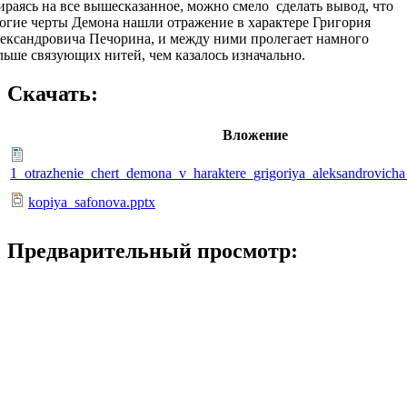
ираясь на все вышесказанное, можно смело сделать вывод, что
огие черты Демона нашли отражение в характере Григория
ександровича Печорина, и между ними пролегает намного
льше связующих нитей, чем казалось изначально.
Скачать:
Вложение
1_otrazhenie_chert_demona_v_haraktere_grigoriya_aleksandrovicha
kopiya_safonova.pptx
Предварительный просмотр: