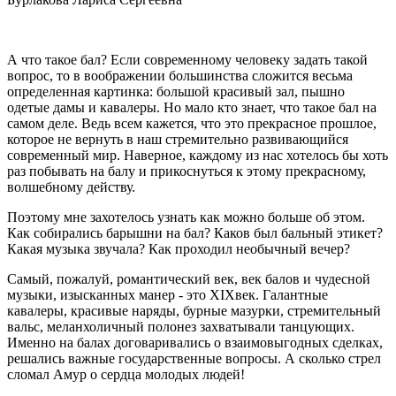
А что такое бал? Если современному человеку задать такой
вопрос, то в воображении большинства сложится весьма
определенная картинка: большой красивый зал, пышно
одетые дамы и кавалеры. Но мало кто знает, что такое бал на
самом деле. Ведь всем кажется, что это прекрасное прошлое,
которое не вернуть в наш стремительно развивающийся
современный мир. Наверное, каждому из нас хотелось бы хоть
раз побывать на балу и прикоснуться к этому прекрасному,
волшебному действу.
Поэтому мне захотелось узнать как можно больше об этом.
Как собирались барышни на бал? Каков был бальный этикет?
Какая музыка звучала? Как проходил необычный вечер?
Самый, пожалуй, романтический век, век балов и чудесной
музыки, изысканных манер - это XIXвек. Галантные
кавалеры, красивые наряды, бурные мазурки, стремительный
вальс, меланхоличный полонез захватывали танцующих.
Именно на балах договаривались о взаимовыгодных сделках,
решались важные государственные вопросы. А сколько стрел
сломал Амур о сердца молодых людей!