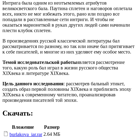
Интрига была одним из неотъемлемых атрибутов
великосветского бала. Паутина сплетен и наговоров оплетала
всех, никто не мог избежать этого, рано или поздно все
попадали в расставленные сети интриги. И чтобы не
оказаться марионеткой в руках других людей сами начинали
плести клубок сплетен.
В произведениях русской классической литературы бал
рассматривается по разному, но так или иначе бал притягивает
к себе писателей, и многие из них уделяют ему особое место.
Темой исследовательской работы
является рассмотрение
того, какую роль бал играл в жизни русского общества
XIXвека и литературе XIXвека.
Цель данного исследования
: рассмотрев бальный этикет,
создать образ первой половины XIXвека и приблизить эпоху
XIXвека к современному читателю, проанализировав
произведения писателей той эпохи.
Скачать:
Вложение
Размер
2.64 МБ
burlakova_iar.rar