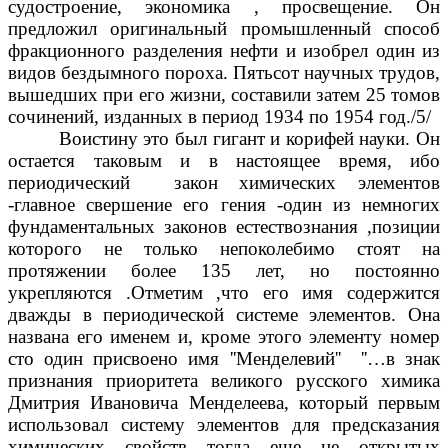
судостроение, экономика , просвещение. Он
предложил оригинальный промышленный способ
фракционного разделения нефти и изобрел один из
видов бездымного пороха. Пятьсот научных трудов,
вышедших при его жизни, составили затем 25 томов
сочинений, изданных в период 1934 по 1954 год./5/
Воистину это был гигант и корифей науки. Он
остается таковым и в настоящее время, ибо
периодический закон химических элементов
-главное свершение его гения -один из немногих
фундаментальных законов естествознания ,позиции
которого не только непоколебимо стоят на
протяжении более 135 лет, но постоянно
укрепляются .Отметим ,что его имя содержится
дважды в периодической системе элементов. Она
названа его именем и, кроме этого элементу номер
сто один присвоено имя ''Менделевий'' ''…в знак
признания приоритета великого русского химика
Дмитрия Ивановича Менделеева, который первым
использовал систему элементов для предсказания
химических свойств тогда еще не открытых