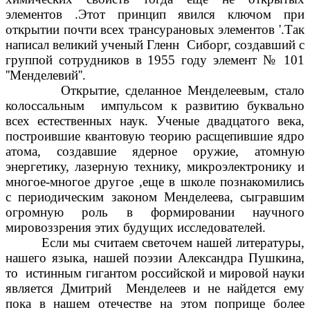
элементов .Этот принцип явился ключом при
открытии почти всех трансурановых элементов '.Так
написал великий ученый Гленн Сиборг, создавший с
группой сотрудников в 1955 году элемент № 101
''Менделевий''.
Открытие, сделанное Менделеевым, стало
колоссальным импульсом к развитию буквально
всех естественных наук. Ученые двадцатого века,
построившие квантовую теорию расщепившие ядро
атома, создавшие ядерное оружие, атомную
энергетику, лазерную технику, микроэлектронику и
многое-многое другое ,еще в школе познакомились
с периодическим законом Менделеева, сыгравшим
огромную роль в формировании научного
мировоззрения этих будущих исследователей.
Если мы считаем светочем нашей литературы,
нашего языка, нашей поэзии Александра Пушкина,
то истинным гигантом российской и мировой науки
является Дмитрий Менделеев и не найдется ему
пока в нашем отечестве на этом поприще более