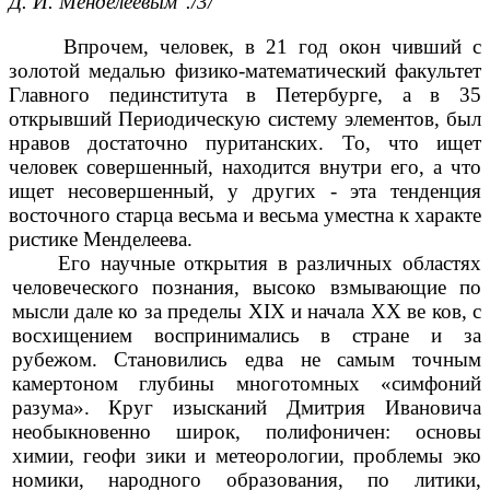
Д. И. Менделеевым''./3/
Впрочем, человек, в 21 год окон чивший с
золотой медалью физико-математический факультет
Главного пединститута в Петербурге, а в 35
открывший Периодическую систему элементов, был
нравов достаточно пуританских. То, что ищет
человек совершенный, находится внутри его, а что
ищет несовершенный, у других - эта тенденция
восточного старца весьма и весьма уместна к характе
ристике Менделеева.
Его научные открытия в различных областях
человеческого познания, высоко взмывающие по
мысли дале ко за пределы XIX и начала XX ве ков, с
восхищением воспринимались в стране и за
рубежом. Становились едва не самым точным
камертоном глубины многотомных «симфоний
разума». Круг изысканий Дмитрия Ивановича
необыкновенно широк, полифоничен: основы
химии, геофи зики и метеорологии, проблемы эко
номики, народного образования, по литики,