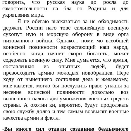
говорить, что русская наука до росла до
самостоятельности на бла го Родины и для
укрепления мира.
Я не обегаю высказаться за не обходимость
держать России наго тове сильнейшую военную
сухопут ную и морскую оборону в виде орга
низованного войска. Однако... поми мо всеобщей
воинской повинности возрастающий наш народ,
особенно когда начнет скоро богатеть, может
содержать военную силу. Мне дума ется, что армия,
составленная из опытных людей, будет
превосходить армию молодых новобранцев. Пере
ходу от нынешнего состояния дела к желаемому,
мне кажется, могло бы послужить право уплаты за
несение воинской повинности довольно воз
вышенного налога для умножения военных средств
страны. А охотни ки, вероятно, будут продолжать
свою службу долго и тем самым возвысят военные
качества армии и флота.
-
Вы много сил отдали созданию бездымного