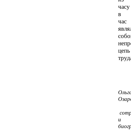
часу
в
час
явля
соб
неп
цепь
труд
Ольг
Озар
сотр
и
биог