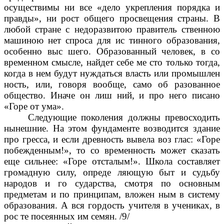
осуществимы ни все «дело укрепления порядка и
правды», ни рост общего просвещения страны. В
любой стране с недоразвитою правитель ственною
машиною нет спроса для ис тинного образования,
особенно выс шего. Образованный человек, в со
временном смысле, найдет себе ме сто только тогда,
когда в нем будут нуждаться власть или промышлен
ность, или, говоря вообще, само об разованное
общество. Иначе он лиш ний, и про него писано
«Горе от ума».
Следующие поколения должны превосходить
нынешние. На этом фундаменте возводится здание
про гресса, и если древность вывела воз глас: «Горе
побежденным!», то со временность может сказать
еще сильнее: «Горе отсталым!». Школа составляет
громадную силу, опреде ляющую быт и судьбу
народов и го сударства, смотря по основным
предметам и по принципам, вложен ным в систему
образования. А вся гордость учителя в учениках, в
рос те посеянных им семян. /9/