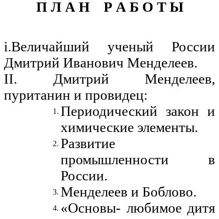
П Л А Н Р А Б О Т Ы
i.Величайший ученый России
Дмитрий Иванович Менделеев.
II. Дмитрий Менделеев,
пуританин и провидец:
Периодический закон и
химические элементы.
Развитие
промышленности в
России.
Менделеев и Боблово.
«Основы- любимое дитя