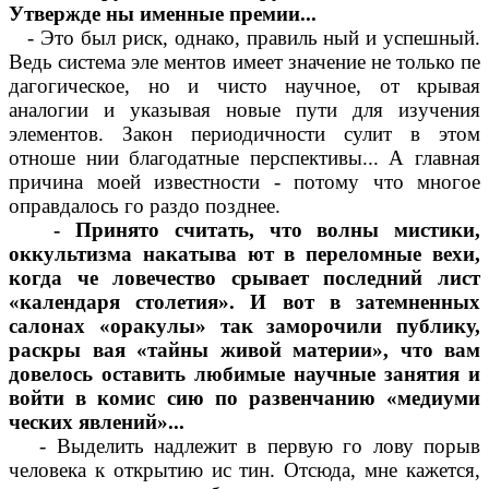
Утвержде ны именные премии...
- Это был риск, однако, правиль ный и успешный.
Ведь система эле ментов имеет значение не только пе
дагогическое, но и чисто научное, от крывая
аналогии и указывая новые пути для изучения
элементов. Закон периодичности сулит в этом
отноше нии благодатные перспективы... А главная
причина моей известности - потому что многое
оправдалось го раздо позднее.
- Принято считать, что волны мистики,
оккультизма накатыва ют в переломные вехи,
когда че ловечество срывает последний лист
«календаря столетия». И вот в затемненных
салонах «оракулы» так заморочили публику,
раскры вая «тайны живой материи», что вам
довелось оставить любимые научные занятия и
войти в комис сию по развенчанию «медиуми
ческих явлений»...
- Выделить надлежит в первую го лову порыв
человека к открытию ис тин. Отсюда, мне кажется,