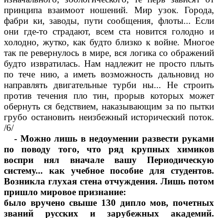
принципа взаимоот ношений. Мир узок. Города,
фабри ки, заводы, пути сообщения, флоты... Если
они где-то страдают, всем ста новится голодно и
холодно, жутко, как будто близко к войне. Многое
так пе ревернулось в мире, вся логика со ображений
будто извратилась. Нам надлежит не просто плыть
по тече нию, а иметь возможность дальновид но
направлять двигательные турби ны... Не строить
против течения пло тин, прорыв которых может
обернуть ся бедствием, наказывающим за по пытки
грубо остановить неизбежный исторический поток.
/6/
- Можно лишь в недоумении развести руками
по поводу того, что ряд крупных химиков
воспри нял вначале вашу Периодическую
систему... как учебное пособие для студентов.
Возникла глухая стена отчуждения. Лишь потом
пришло мировое признание:
было вручено свыше 130 дипло мов, почетных
званий русских и зарубежных академий.