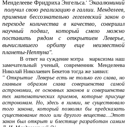
Менделееве Фридриха Энгельса
'Экаалюминий
.'
получил свою реализацию в галлии. Менделеев,
применив бессознательно гегелевский закон о
переходе количества в качество, совершил
научный подвиг, который смело можно
поставить рядом с открытием Леверье,
вычислившего орбиту еще неизвестной
планеты-Нептуна''.
В ответ на суждение мэтра марксизма наш
замечательный ученый, современник Менделеева
Николай Николаевич Бекетов тогда же заявил:
'' Открытие Леверье есть не только его слава, но
главным образом слава совершенства самой
астрономии, ее основных законов и совершенства
тех математических приемов, которые присуще
астрономам. Но, здесь в химии, не существовало
того закона, который позволял бы предсказать
существование того или другого вещества…Этот
закон был открыт и блестяще разработан самим