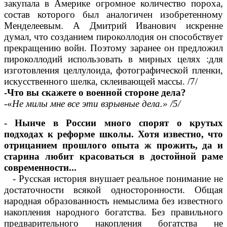
закупала в Америке огромное количество пороха,
состав которого был аналогичен изобретенному
Менделеевым. А Дмитрий Иванович искренне
думал, что созданием пироколлодия он способствует
прекращению войн. Поэтому заранее он предложил
пироколлодий использовать в мирных целях :для
изготовления целлулоида, фотографической пленки,
искусственного шелка, склеивающей массы. /7/
-Что вы скажете о военной стороне дела?
-«
Не милы мне все эти взрывные дела.» /5/
- Нынче в России много спорят о крутых
подходах к реформе школы. Хотя известно, что
отрицанием прошлого опыта ж прожить, да и
старина любит красоваться в достойной раме
современности...
- Русская история внушает реальное понимание не
достаточности всякой односторонности. Общая
народная образованность немыслима без известного
накопления народного богатства. Без правильного
предварительного накопления богатства не