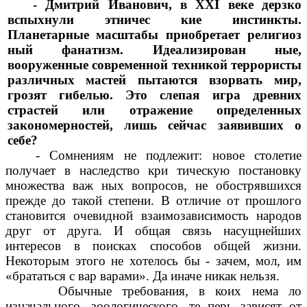
- Дмитрий Иванович, в XXI веке дерзко
вспыхнули этничес кие инстинкты.
Планетарные
масштабы приобретает религиоз
ный фанатизм. Идеализирован ные,
вооруженные современной техникой террористы
различных мастей пытаются взорвать мир,
грозят гибелью. Это слепая игра древних
страстей или отражение определенных
закономерностей, лишь сейчас заявивших о
себе?
- Сомнениям не подлежит: новое столетие
получает в наследство кри тическую постановку
множества важ ных вопросов, не обострявшихся
прежде до такой степени. В отличие от прошлого
становится очевидной взаимозависимость народов
друг от друга. И общая связь насущнейших
интересов в поисках способов общей жизни.
Некоторым этого не хотелось бы - зачем, мол, им
«брататься с вар варами». Да иначе никак нельзя.
Обычные требования, в коих нема ло
изначального, зоологического, те перь зависят от