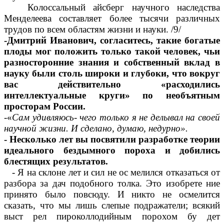
Колоссальный айсберг научного наследства
Менделеева составляет более тысячи различных
трудов по всем областям жизни и науки. /9/
-Дмитрий Иванович, согласитесь, такие богатые
плоды мог положить только такой человек, чьи
разносторонние знания и собственный вклад в
науку были столь широки и глубоки, что вокруг
вас действительно «расходились
интеллектуальные круги» по необъятным
просторам России.
-«
Сам удивляюсь- чего только я не делывал на своей
научной жизни. И сделано, думаю, недурно».
- Несколько лет вы посвятили разработке теории
идеального бездымного пороха и добились
блестящих результатов.
- Я на склоне лет и сил не ос мелился отказаться от
разбора за дач подобного толка. Это изобрете ние
принято было повсюду. И никто не осмелится
сказать, что мы лишь слепые подражатели; всякий
выст рел пироколлодийным порохом бу дет