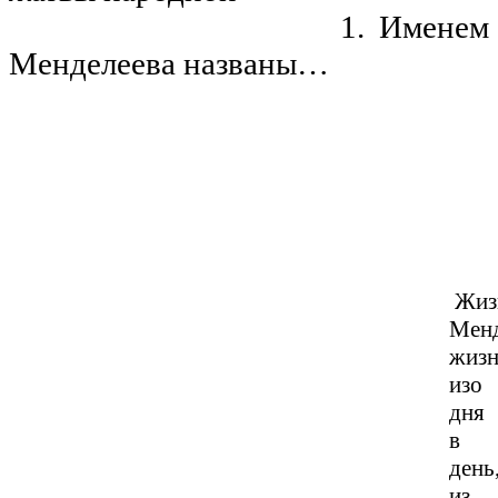
1. Именем
Менделеева названы…
Жиз
Менд
жизн
изо
дня
в
день
из