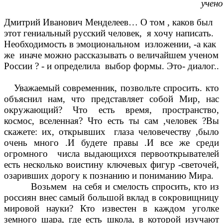
учено
Дмитрий Иванович Менделеев… О том , каков был
этот гениальный русский человек, я хочу написать.
Необходимость в эмоциональном изложении, -а как
же иначе можно рассказывать о величайшем ученом
России ? - и определила выбор формы. Это- диалог..
Уважаемый современник, позвольте спросить. кто
объяснил нам, что представляет собой Мир, нас
окружающий? Что есть время, пространство,
космос, вселенная? Что есть ты сам ,человек ?Вы
скажете: их, открывших глаза человечеству ,было
очень много .И будете правы .И все же среди
огромного числа выдающихся первооткрывателей
есть несколько воистину ключевых фигур -светочей,
озаривших дорогу к познанию и пониманию Мира.
Возьмем на себя и смелость спросить, кто из
россиян внес самый большой вклад в сокровищницу
мировой науки? Кто известен в каждом уголке
земного шара, где есть школа, в которой изучают