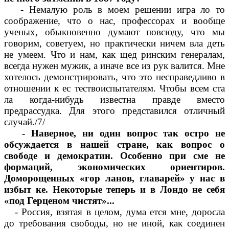
- Немалую роль в моем решении игра ло то
соображение, что о нас, профессорах и вообще
ученых, обыкновенно думают повсюду, что мы
говорим, советуем, но практически ничем вла деть
не умеем. Что и нам, как щед ринским генералам,
всегда нужен мужик, а иначе все из рук валится. Мне
хотелось демонстрировать, что это несправедливо в
отношении к ес тествоиспытателям. Чтобы всем ста
ла когда-нибудь известна правде вместо
предрассудка. Для этого представился отличный
случай./7/
- Наверное, ни один вопрос так остро не
обсуждается в нашей стране, как вопрос о
свободе и демократии. Особенно при сме не
формаций, экономических ориентиров.
Доморощенных «гор ланов, главарей» у нас в
избыт ке. Некоторые теперь и в Лондо не себя
«под Герценом чистят»...
- Россия, взятая в целом, дума ется мне, доросла
до требования свободы, но не иной, как соединен