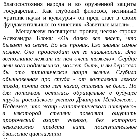
благосостояния народа и во оруженной защиты
государства... Как глубокий философ, истинный
«ратник науки и культуры» он пред стает в своих
фундаментальных со чинениях «Заветные мысли»...
Менделееву посвящены провид ческие строки
Александра Блока
: «Он давно все знает, что
бывает на свете. Во все проник. Его знание самое
полное. Оно происходит от ге ниальности. Это
всепознание лежит на нем очень тяжело». Сердце
вели кого подвижника, может быть, и вы держало
бы это титаническое напря жение. Сгубила
обыкновенная про студа - от воспаления легких
тогда, почти сто лет назад, спасения не было. Но
для потомков остались обращенные в будущее
труды российского ученого Дмитрия Менделеева...
Надеемся, что жанр «гипотетического интервью»
в некоторой степени позволит ощутить
пророческий азарт ученого, без которого
невозможно предста вить поступательное
движение цивилизации