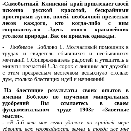
-Самобытный Клинский край привлекает своей
исконно русской красотой, бескрайними
просторами лугов, полей, необычной прелестью
лесов каждого, кто когда-либо с ним
соприкоснулся .Здесь много красивейших
уголков природы. Вас он привлек однажды.
- Любимое Боблово !.. Молчаливый помощник в
трудах и свидетель сбывшихся и несбывшихся
мечтаний !..Сопереживатель радостей и утешитель в
минуты несчастий !..За сорок с лишним лет дружбы
с этим прекрасным местечком вспыхнуло столько
дум, столько блестящих идей и начинаний!
-На блестящие результаты своих опытов в
имении Боблово по изучению минеральных
удобрений Вы ссылаетесь в своем
фундаментальном труде 1903г «Заветные
мысли».
-
«В 5-6 лет мне легко удалось по крайней мере
удвоить всю урожайность земли и тогда же мне