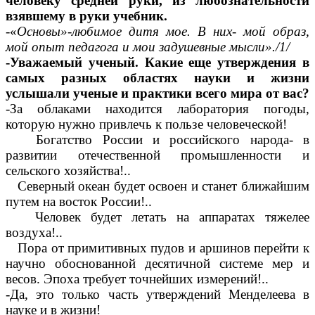
человеку средней руки, из любознательности
взявшему в руки учебник.
-«
Основы»-любимое дитя мое. В них- мой образ,
мой опыт педагога и мои задушевные мысли»./1/
-Уважаемый ученый. Какие еще утверждения в
самых разных областях науки и жизни
услышали ученые и практики всего мира от вас?
-За облаками находится лаборатория погоды,
которую нужно привлечь к пользе человеческой!
Богатство России и российского народа- в
развитии отечественной промышленности и
сельского хозяйства!..
Северный океан будет освоен и станет ближайшим
путем на восток России!..
Человек будет летать на аппаратах тяжелее
воздуха!..
Пора от примитивных пудов и аршинов перейти к
научно обоснованной десятичной системе мер и
весов. Эпоха требует точнейших измерений!..
-Да, это только часть утверждений Менделеева в
науке и в жизни!