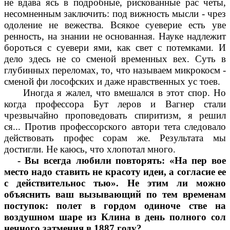
не вдава ясь в подробные, рискованные рас четы,
несомненным заключить: под вижность мысли - чрез
одоление не вежества. Всякое суеверие есть уве
ренность, на знании не основанная. Науке надлежит
бороться с суевери ями, как свет с потемками. И
дело здесь не со сменой временных вех. Суть в
глубинных переломах, то, что называем микрокосм -
сменой фи лософских и даже нравственных ус тоев.
Иногда я жалел, что вмешался в этот спор. Но
когда профессора Бут леров и Вагнер стали
чрезвычайно проповедовать спиритизм, я решил
ся... Против профессорского автори тета следовало
действовать профес сорам же. Результата мы
достигли. Не каюсь, что хлопотал много.
- Вы всегда любили повторять: «На пер вое
место надо ставить не красоту идеи, а согласие ее
с действительнос тью». Не этим ли можно
объяснить ваш вызывающий по тем временам
поступок: полет в гордом одиноче стве на
воздушном шаре из Клина в день полного сол
нечного затмения в 1887 году?