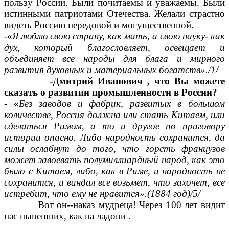
пользу России. Были почитаемы и уважаемы. Были
истинными патриотами Отечества. Желали страстно
видеть Россию передовой и могущественной.
-«
Я люблю свою страну, как мать, а свою науку- как
дух, который благословляет, освещает и
объединяет все народы для блага и мирного
развития духовных и материальных богатств»./1/
-Дмитрий Иванович , что Вы можете
сказать о развитии промышленности в России?
- «
Без заводов и фабрик, развитых в большом
количестве, Россия должна или стать Китаем, или
сделаться Римом, а то и другое по приговору
истории опасно. Либо народность сохранится, да
силы ослабнут до того, что горсть французов
может завоевать полумиллиардный народ, как это
было с Китаем, либо, как в Риме, и народность не
сохранится, и вандал все возьмет, что захочет, все
истребит, что ему не нравится».(1884 год)/5/
Вот он--наказ мудреца! Через 100 лет видит
нас нынешних, как на ладони .