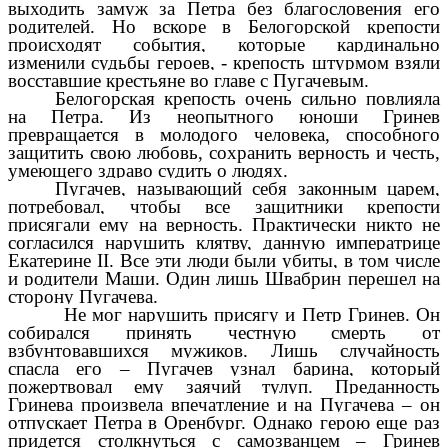
выходить замуж за Петра без благословения его
родителей. Но вскоре в Белогорской крепости
происходят события, которые кардинально
изменили судьбы героев, - крепость штурмом взяли
восставшие крестьяне во главе с Пугачевым.
Белогорская крепость очень сильно повлияла
на Петра. Из неопытного юноши Гринев
превращается в молодого человека, способного
защитить свою любовь, сохранить верность и честь,
умеющего здраво судить о людях.
Пугачев, называющий себя законным царем,
потребовал, чтобы все защитники крепости
присягали ему на верность. Практически никто не
согласился нарушить клятву, данную императрице
Екатерине II. Все эти люди были убиты, в том числе
и родители Маши. Один лишь Швабрин перешел на
сторону Пугачева.
Не мог нарушить присягу и Петр Гринев. Он
собирался принять честную смерть от
взбунтовавшихся мужиков. Лишь случайность
спасла его – Пугачев узнал барина, который
пожертвовал ему заячий тулуп. Преданность
Гринева произвела впечатление и на Пугачева – он
отпускает Петра в Оренбург. Однако герою еще раз
придется столкнуться с самозванцем – Гринев