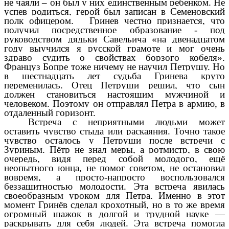
не чаяли – он был у них единственным ребенком. Не
успев родиться, герой был записан в Семеновский
полк офицером. Гринев честно признается, что
получил посредственное образование - под
руководством дядьки Савельича «на двенадцатом
году выучился я русской грамоте и мог очень
здраво судить о свойствах борзого кобеля».
Француз Бопре тоже ничему не научил Петрушу. Но
в шестнадцать лет судьба Гринева круто
переменилась. Отец Петруши решил, что сын
должен становиться настоящим мужчиной и
человеком. Поэтому он отправлял Петра в армию, в
отдаленный горизонт.
Встреча с неприятными людьми может
оставить чувство стыда или раскаяния. Точно такое
чувство осталось у Петруши после встречи с
Зуриным. Пётр не знал меры, а ротмистр, в свою
очередь, видя перед собой молодого, ещё
неопытного юнца, не помог советом, не остановил
вовремя, а просто-напросто воспользовался
беззащитностью молодости. Эта встреча явилась
своеобразным уроком для Петра. Именно в этот
момент Гринёв сделал крохотный, но в то же время
огромный шажок в долгой и трудной науке —
раскрывать для себя людей. Эта встреча помогла