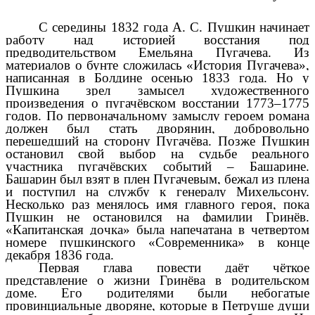
С середины 1832 года А. С. Пушкин начинает
работу над историей восстания под
предводительством Емельяна Пугачева. Из
материалов о бунте сложилась «История Пугачева»,
написанная в Болдине осенью 1833 года. Но у
Пушкина зрел замысел художественного
произведения о пугачёвском восстании 1773–1775
годов. По первоначальному замыслу героем романа
должен был стать дворянин, добровольно
перешедший на сторону Пугачёва. Позже Пушкин
остановил свой выбор на судьбе реального
участника пугачёвских событий – Башарине.
Башарин был взят в плен Пугачевым, бежал из плена
и поступил на службу к генералу Михельсону.
Несколько раз менялось имя главного героя, пока
Пушкин не остановился на фамилии Гринёв.
«Капитанская дочка» была напечатана в четвертом
номере пушкинского «Современника» в конце
декабря 1836 года.
Первая глава повести даёт чёткое
представление о жизни Гринёва в родительском
доме. Его родителями были небогатые
провинциальные дворяне, которые в Петруше души