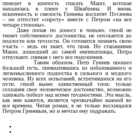
приедет в крепость спасать Машу, которая
находилась в плену у Швабрина. И вновь
искренность и смелость Гринева восхитят Пугачева
– он отпустит «сироту» вместе с Петром «на все
четыре стороны».
Даже попав по доносу в тюрьму, герой не
теряет собственного достоинства, не опускается до
подлости или трусости. Он готовится принять свою
участь – ведь он знает, что прав. Но стараниями
Маши, дошедшей до самой императрицы, Петра
отпускают, снимая с него все подозрения.
Таким образом, Петр Гринев прошел
большой путь, превратившись из избалованного и
легкомысленного подростка в сильного и мудрого
человека. Из всех испытаний, встретившихся на его
пути, герой вынес единственный урок: только
сохраняя свое человеческое достоинство, возможно
одержать победу над всеми трудностями. Эта мысль,
как мне кажется, является чрезвычайно важной во
все времена.
Читая роман, я не только восхищался
Петром Греневым, но и мечтал ему подражать.