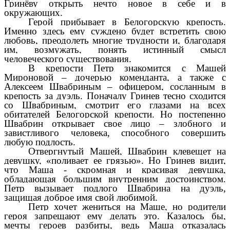
Гринёву открыть нечто новое в себе и в
окружающих.
Герой прибывает в Белогорскую крепость.
Именно здесь ему суждено будет встретить свою
любовь, преодолеть многие трудности и, благодаря
им, возмужать, понять истинный смысл
человеческого существования.
В крепости Петр знакомится с Машей
Мироновой – дочерью коменданта, а также с
Алексеем Швабриным – офицером, сосланным в
крепость за дуэль. Поначалу Гринев тесно сходится
со Швабриным, смотрит его глазами на всех
обитателей Белогорской крепости. Но постепенно
Швабрин открывает свое лицо – злобного и
завистливого человека, способного совершить
любую подлость.
Отвергнутый Машей, Швабрин клевещет на
девушку, «поливает ее грязью». Но Гринев видит,
что Маша - скромная и красивая девушка,
обладающая большим внутренним достоинством.
Петр вызывает подлого Швабрина на дуэль,
защищая доброе имя свой любимой.
Петр хочет жениться на Маше, но родители
героя запрещают ему делать это. Казалось бы,
мечты героев разбиты, ведь Маша отказалась