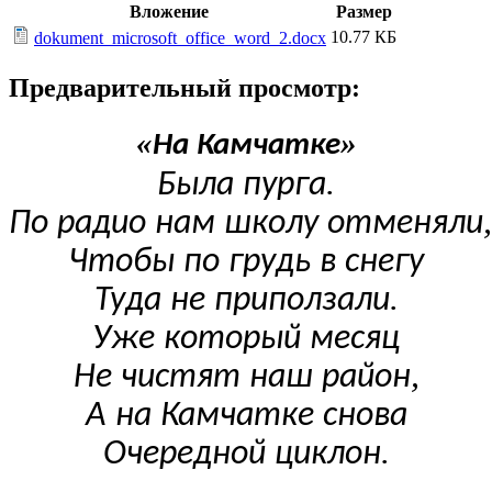
Вложение
Размер
10.77 КБ
dokument_microsoft_office_word_2.docx
Предварительный просмотр:
«
»
На
Камчатке
.
Была
пурга
,
По
радио
нам
школу
отменяли
Чтобы
по
грудь
в
снегу
.
Туда
не
приползали
Уже
который
месяц
,
Не
чистят
наш
район
А
на
Камчатке
снова
.
Очередной
циклон