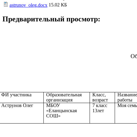
15.02 КБ
astrunov_oleg.docx
Предварительный просмотр:
Об
ФИ участника
Образовательная
Класс,
Названи
организация
возраст
работы
Аструнов Олег
МБОУ
7 класс
Моя семь
«Еланцынская
13лет
СОШ»