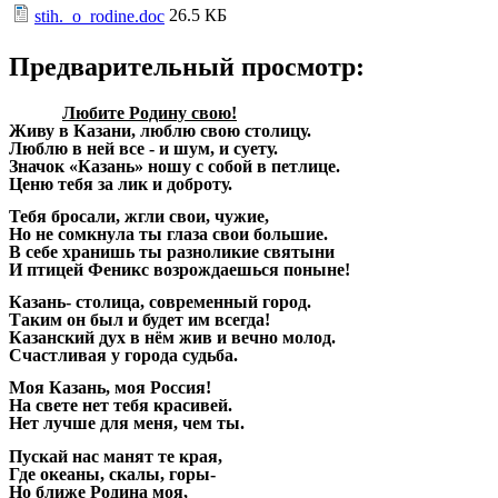
26.5 КБ
stih._o_rodine.doc
Предварительный просмотр:
Любите Родину свою!
Живу в Казани, люблю свою столицу.
Люблю в ней все - и шум, и суету.
Значок «Казань» ношу с собой в петлице.
Ценю тебя за лик и доброту.
Тебя бросали, жгли свои, чужие,
Но не сомкнула ты глаза свои большие.
В себе хранишь ты разноликие святыни
И птицей Феникс возрождаешься поныне!
Казань- столица, современный город.
Таким он был и будет им всегда!
Казанский дух в нём жив и вечно молод.
Счастливая у города судьба.
Моя Казань, моя Россия!
На свете нет тебя красивей.
Нет лучше для меня, чем ты.
Пускай нас манят те края,
Где океаны, скалы, горы-
Но ближе Родина моя,