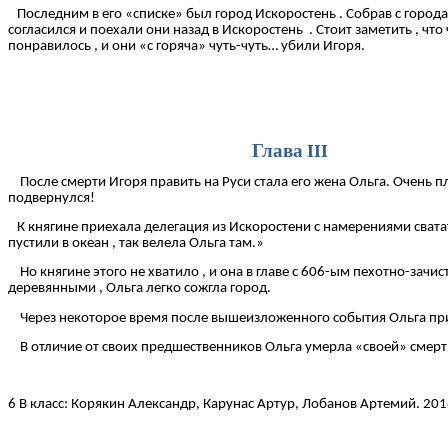
Последним в его «списке» был город Искоростень . Собрав с города д
согласился и поехали они назад в Искоростень . Стоит заметить , что
понравилось , и они «с горяча» чуть-чуть… убили Игоря.
Глава III
После смерти Игоря править на Руси стала его жена Ольга. Очень пл
подвернулся!
К княгине приехала делегация из Искоростени с намерениями сватать
пустили в океан , так велела Ольга там.»
Но княгине этого не хватило , и она в главе с 606-ым пехотно-зач
деревянными , Ольга легко сожгла город.
Через некоторое время после вышеизложенного события Ольга прин
В отличие от своих предшественников Ольга умерла «своей» смерт
6 В класс: Корякин Александр, Карунас Артур, Лобанов Артемий. 201