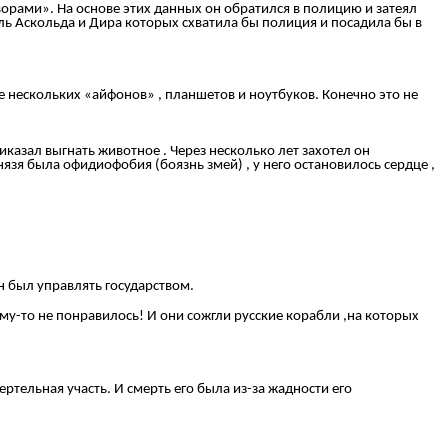
орами». На основе этих данных он обратился в полицию и затеял
ль Аскольда и Дира которых схватила бы полиция и посадила бы в
 нескольких «айфонов» , планшетов и ноутбуков. Конечно это не
риказал выгнать животное . Через несколько лет захотел он
князя была офидиофобия (боязнь змей) , у него остановилось сердце ,
н был управлять государством.
му-то не понравилось! И они сожгли русские корабли ,на которых
ертельная участь. И смерть его была из-за жадности его