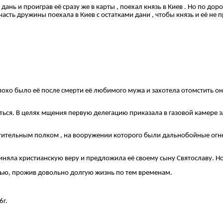
ань и проиграв её сразу же в карты , поехал князь в Киев . Но по дор
 часть дружины поехала в Киев с остатками дани , чтобы князь и её не
охо было её после смерти её любимого мужа и захотела отомстить она
ся. В целях мщения первую делегацию приказала в газовой камере запе
истительным полком , на вооружении которого были дальнобойные огн
яла христианскую веру и предложила её своему сыну Святославу. Н
ью, прожив довольно долгую жизнь по тем временам.
6г.