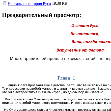
19.38 КБ
Нереальная история Руси
Предварительный просмотр:
И стоит Русь
Не шатается,
Лишь иногда покачивае
Вступление от автора ,
Много правителей прошло по земле святой , но пе
Глава I
Вещим Олега прозвали еще в детстве , за то , что вещи всякие на р
То и кроссовки на любой манер , и шапки , и куртки разные . Бывало
что он в лотерее титул князя выиграл , но до сих пор не известно.
Как только вошел Олег на престол , рассудил , что оставаться в Нов
прихватил с собой маленького племянника Игоря , вызвал такси и уех
Но Олегу захотелось стать и Киевским князем , поэтому он начал т