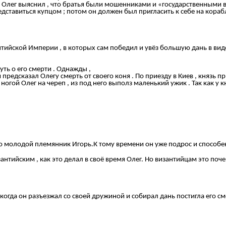
 Олег выяснил , что братья были мошенниками и «государственными в
ставиться купцом ; потом он должен был пригласить к себе на кораб
ийской Империи , в которых сам победил и увёз большую дань в виде
ть о его смерти . Однажды ,
предсказал Олегу смерть от своего коня . По приезду в Киев , князь п
 ногой Олег на череп , из под него выполз маленький ужик . Так как у 
о молодой племянник Игорь.К тому времени он уже подрос и способе
тийским , как это делал в своё время Олег. Но византийцам это поче
когда он разъезжал со своей дружиной и собирал дань постигла его см