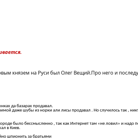
тся.
рвым князем на Руси был Олег Вещий.Про него и последу
ынках да базарах продавал.
 зимой даже шубы из норки али лисы продавал . Но случилось так , ник
городе было бессмысленно , так как Интернет там «не ловил» и надо п
ал в Киев.
айно шпионить за братьями