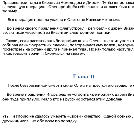
Правившими тогда в Киеве : за Аскольдом и Диром. Путём шпионажа
следующую операцию : Олег приобрёл себе ладью и должен был пред
тюрьму .
Вся операция прошла удачно и Олег стал Киевским князем.
Во время своего правления Олег устроил «реп-батл» с царём Визант
весь список увезённой из Византии электронной техники.
Также , если рассказывать биографию князя Олега , то стоит упомяну
собирая дань с окрестных племён , повстречался ему волхв , который 
посмотреть на останки друга и приехал туда . Но как только наступил
и как говорят врачи : «Скончался на месте».
Глава II
После безвременной смерти князя Олега на престол его взошёл ег
Во время правления Игорь решил устроить «реп-батл» с царём Визан
они туда приплыли. Мало кто из русских остался этим доволен.
Увы , и Игорю не удалось умереть «Своей» смертью . Одной осенью , 
дружинников , но обо всём по порядку.