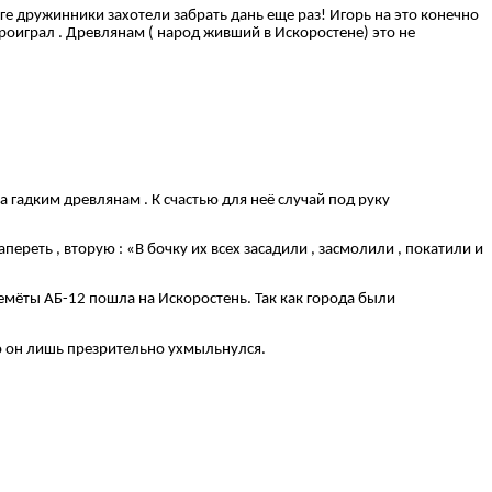
оге дружинники захотели забрать дань еще раз! Игорь на это конечно
 проиграл . Древлянам ( народ живший в Искоростене) это не
 гадким древлянам . К счастью для неё случай под руку
реть , вторую : «В бочку их всех засадили , засмолили , покатили и
емёты АБ-12 пошла на Искоростень. Так как города были
о он лишь презрительно ухмыльнулся.