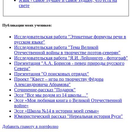
Язык - самое лучшее и самое худшее, что есть на
свете
Публикации моих учеников:
Исследовательская работа "Этикетные формулы речи в
русском языке"
Исследовательская работа "Тема Великой
Отечественной войны в творчестве поэтов-северян"
Исследовательская работа "Я.И. Лейцингер - фотограф"
Презентация "А.А. Борисов - певец природы русского
Севера"
Презентация "О поисковых отрядах"
Проект "Квест – игра по творчеству Фёдора
Александровича Абрамова"
Сочинение-рассказ "Подарок"
Эссе "Все мы родом из 14 школы…"
Эссе «Моя любимая книга о Великой Отечественной
войне»
Эссе «Школа №14 в истории моей семьи»
Юмористический рассказ "Нереальная история Руси"
Добавить грамоту в портфолио