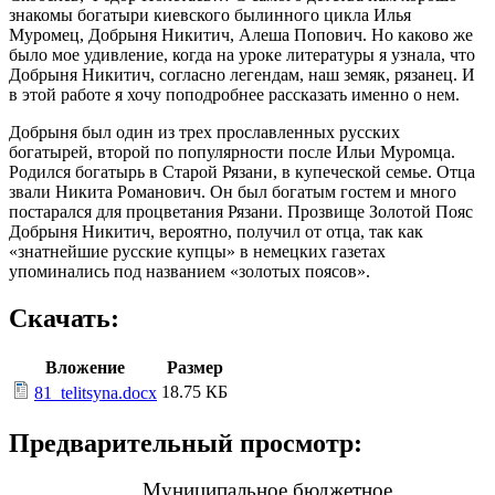
знакомы богатыри киевского былинного цикла Илья
Муромец, Добрыня Никитич, Алеша Попович. Но каково же
было мое удивление, когда на уроке литературы я узнала, что
Добрыня Никитич, согласно легендам, наш земяк, рязанец. И
в этой работе я хочу поподробнее рассказать именно о нем.
Добрыня был один из трех прославленных русских
богатырей, второй по популярности после Ильи Муромца.
Родился богатырь в Старой Рязани, в купеческой семье. Отца
звали Никита Романович. Он был богатым гостем и много
постарался для процветания Рязани. Прозвище Золотой Пояс
Добрыня Никитич, вероятно, получил от отца, так как
«знатнейшие русские купцы» в немецких газетах
упоминались под названием «золотых поясов».
Скачать:
Вложение
Размер
18.75 КБ
81_telitsyna.docx
Предварительный просмотр:
Муниципальное бюджетное