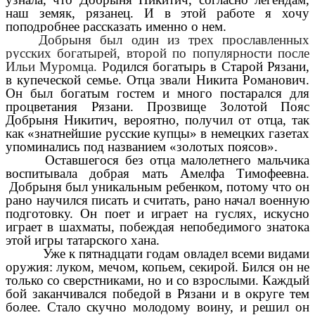
наш земяк, рязанец. И в этой работе я хочу
поподробнее рассказать именно о нем.
Добрыня был один из трех прославленных
русских богатырей, второй по популярности после
Ильи Муромца. Р
одился богатырь в Старой Рязани,
в купеческой семье. Отца звали Никита Романович.
Он был богатым гостем и много постарался для
процветания Рязани. Прозвище Золотой Пояс
Добрыня Никитич, вероятно, получил от отца, так
как «знатнейшие русские купцы» в немецких газетах
упоминались под названием «золотых поясов».
Оставшегося без отца малолетнего мальчика
воспитывала добрая мать Амелфа Тимофеевна.
Добрыня был уникальным ребенком, потому что он
рано научился писать и считать, рано начал военную
подготовку. Он поет и играет на гуслях, искусно
играет в шахматы, побеждая непобедимого знатока
этой игры татарского хана.
Уже к пятнадцати годам овладел всеми видами
оружия: луком, мечом, копьем, секирой. Бился он не
только со сверстниками, но и со взрослыми. Каждый
бой заканчивался победой в Рязани и в округе тем
более. Стало скучно молодому воину, и решил он