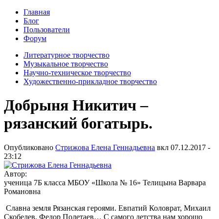
Главная
Блог
Пользователи
Форум
Литературное творчество
Музыкальное творчество
Научно-техническое творчество
Художественно-прикладное творчество
Добрыня Никитич –
рязанский богатырь.
Опубликовано
Стрижова Елена Геннадьевна
вкл
07.12.2017 -
23:12
Автор:
ученица 7Б класса МБОУ «Школа № 16» Телицына Варвара
Романовна
Славна земля Рязанская героями. Евпатий Коловрат, Михаил
Скобелев, Федор Полетаев… С самого детства нам хорошо