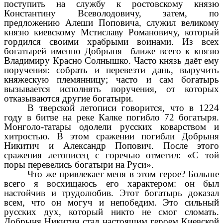
поступить на службу к ростовскому князю
Константину Всеволодовичу, затем, по
предложению Алеши Поповича, служил
великому
князю киевскому Мстиславу Романовичу, который
гордился своими храбрыми воинами.
Из всех
богатырей именно Добрыня ближе всего к князю
Владимиру Красно Солнышко. Часто
князь
даёт ему
поручения: собрать и перевезти дань, выручить
княжескую племянницу; часто и сам богатырь
вызывается исполнять поручения, от которых
отказываются другие богатыри.
В тверской летописи говорится, что в 1224
году в битве на реке Калке погибло 72 богатыря.
Монголо-татары одолели русских коварством и
хитростью. В этом сражении погибли Добрыня
Никитич и Александр Попович.
После этого
сражения летописец с горечью отметил: «С той
поры перевелись богатыри на Руси».
Что же привлекает меня в этом герое? Больше
всего я восхищаюсь его характером: он был
настойчив и трудолюбив. Этот богатырь доказал
всем, что он могуч и непобедим. Это сильный
русских дух, который никто не смог сломать.
Добрыня Никитич стал настоящим героем Киевской