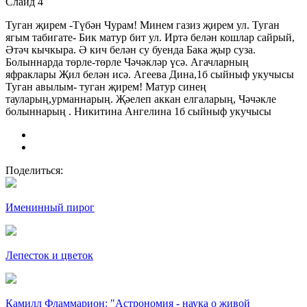
Слайд 4
Туган җирем -Түбән Чурам! Минем газиз җирем ул. Туган
ягым табигате- Бик матур бит ул. Иртә белән кошлар сайрый,
Әтәч кычкыра. Ә кич белән су буенда Бака җыр суза.
Болыннарда төрле-төрле Чәчәкләр үсә. Агачларның
яфраклары Җил белән исә. Агеева Дина,1б сыйныф укучысы
Туган авылым- туган җирем! Матур синең
тауларың,урманнарың. Җәелеп аккан елгаларың, Чәчәкле
болыннарың . Никитина Ангелина 1б сыйныф укучысы
Поделиться:
Именинный пирог
Лепесток и цветок
Камилл Фламмарион: "Астрономия - наука о живой