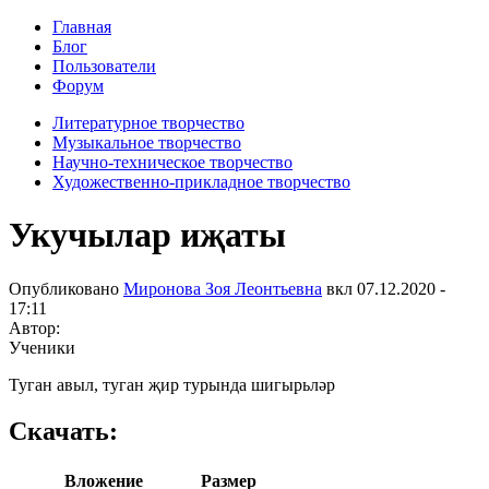
Главная
Блог
Пользователи
Форум
Литературное творчество
Музыкальное творчество
Научно-техническое творчество
Художественно-прикладное творчество
Укучылар иҗаты
Опубликовано
Миронова Зоя Леонтьевна
вкл
07.12.2020 -
17:11
Автор:
Ученики
Туган авыл, туган җир турында шигырьләр
Скачать:
Вложение
Размер