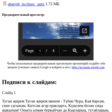
1.72 МБ
shigyrlr_m.chura_.pptx
Предварительный просмотр:
Чтобы пользоваться предварительным просмотром презентаций создайте себе
аккаунт (учетную запись) Google и войдите в него:
https://accounts.google.com
Подписи к слайдам:
Слайд 1
Туган җирем Туган җирем минем - Түбән Чура, Кая барсам,
сине сагынам. Китсәм әгәр еракларга, Күңелем белән сиңа
ашкынам! Оныта алмам беркайчан да Кырларың, тугайларың.