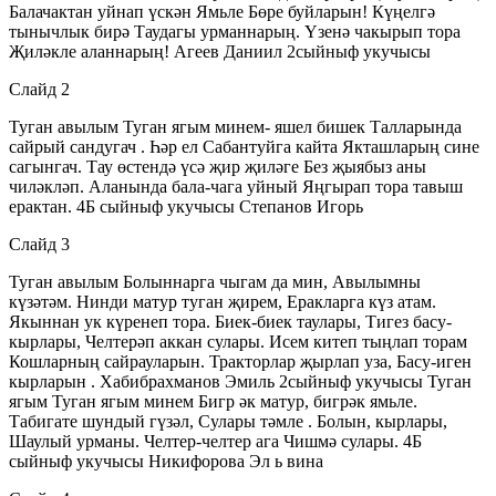
Балачактан уйнап үскән Ямьле Бөре буйларын! Күңелгә
тынычлык бирә Таудагы урманнарың. Үзенә чакырып тора
Җиләкле аланнарың! Агеев Даниил 2сыйныф укучысы
Слайд 2
Туган авылым Туган ягым минем- яшел бишек Талларында
сайрый сандугач . Һәр ел Сабантуйга кайта Якташларың сине
сагынгач. Тау өстендә үсә җир җиләге Без җыябыз аны
чиләкләп. Аланында бала-чага уйный Яңгырап тора тавыш
ерактан. 4Б сыйныф укучысы Степанов Игорь
Слайд 3
Туган авылым Болыннарга чыгам да мин, Авылымны
күзәтәм. Нинди матур туган җирем, Еракларга күз атам.
Якыннан ук күренеп тора. Биек-биек таулары, Тигез басу-
кырлары, Челтерәп аккан сулары. Исем китеп тыңлап торам
Кошларның сайрауларын. Тракторлар җырлап уза, Басу-иген
кырларын . Хабибрахманов Эмиль 2сыйныф укучысы Туган
ягым Туган ягым минем Бигр әк матур, бигрәк ямьле.
Табигате шундый гүзәл, Сулары тәмле . Болын, кырлары,
Шаулый урманы. Челтер-челтер ага Чишмә сулары. 4Б
сыйныф укучысы Никифорова Эл ь вина