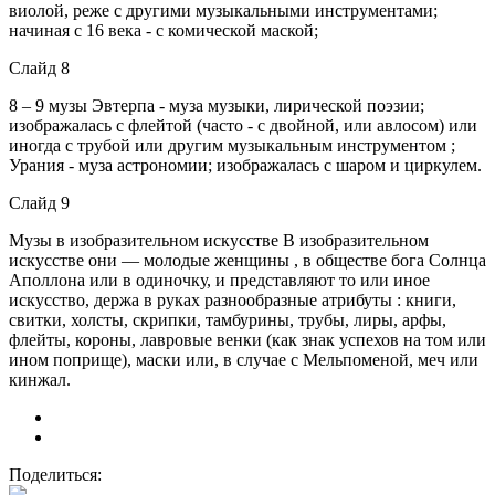
виолой, реже с другими музыкальными инструментами;
начиная с 16 века - c комической маской;
Слайд 8
8 – 9 музы Эвтерпа - муза музыки, лирической поэзии;
изображалась с флейтой (часто - с двойной, или авлосом) или
иногда с трубой или другим музыкальным инструментом ;
Урания - муза астрономии; изображалась с шаром и циркулем.
Слайд 9
Музы в изобразительном искусстве В изобразительном
искусстве они — молодые женщины , в обществе бога Солнца
Аполлона или в одиночку, и представляют то или иное
искусство, держа в руках разнообразные атрибуты : книги,
свитки, холсты, скрипки, тамбурины, трубы, лиры, арфы,
флейты, короны, лавровые венки (как знак успехов на том или
ином поприще), маски или, в случае с Мельпоменой, меч или
кинжал.
Поделиться: