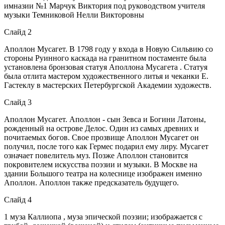
имназии №1 Марчук Виктория под руководством учителя
музыки Темниковой Нелли Викторовны
Слайд 2
Аполлон Мусагет. В 1798 году у входа в Новую Сильвию со
стороны Руинного каскада на гранитном постаменте была
установлена бронзовая статуя Аполлона Мусагета . Статуя
была отлита мастером художественного литья и чеканки Е.
Гастеклу в мастерских Петербургской Академии художеств.
Слайд 3
Аполлон Мусагет. Аполлон - сын Зевса и Богини Латоны,
рожденный на острове Делос. Один из самых древних и
почитаемых богов. Свое прозвище Аполлон Мусагет он
получил, после того как Гермес подарил ему лиру. Мусагет
означает повелитель муз. Позже Аполлон становится
покровителем искусства поэзии и музыки. В Москве на
здании Большого театра на колеснице изображен именно
Аполлон. Аполлон также предсказатель будущего.
Слайд 4
1 муза Каллиопа , муза эпической поэзии; изображается с