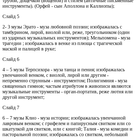
трубой, дощечкой (вощеной) и стилем (античные письменные
инструменты). (Орфей - сын Аполлона и Каллиопы);
Слайд 5
2- 3 музы Эрато - муза любовной поэзии; изображалась с
тамбурином, лирой, виолой или, реже, треугольником (один
из ударных музыкальных инструментов); Мельпомена - муза
трагедии ; изображалась в венке из плюща с трагической
маской и палицей в руке;
Слайд 6
4 – 5 музы Терпсихора - муза танца и пения; изображалась
увенчанной венком, с виолой, лирой или другим -
непременно струнным - инструментом; Полигимния - муза
священных гимнов; частым атрибутом в живописи являются
музыкальные инструменты - орган-портатив, реже лютня или
другой инструмент;
Слайд 7
6 – 7 музы Клио - муза истории; изображалась увенчанной
лавровым венком; с грифелем и папирусным свитком или со
шкатулкой для свитков, или с книгой; Талия - муза комедии и
пасторальной поэзии; изображалась со свитком, небольшой