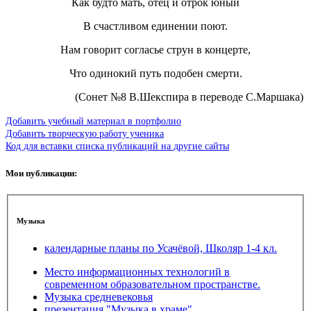
Как будто мать, отец и отрок юный
В счастливом единении поют.
Нам говорит согласье струн в концерте,
Что одинокий путь подобен смерти.
(Сонет №8 В.Шекспира в переводе С.Маршака)
Добавить учебный материал в портфолио
Добавить творческую работу ученика
Код для вставки списка публикаций на другие сайты
Мои публикации:
Музыка
календарные планы по Усачёвой, Школяр 1-4 кл.
Место информационных технологий в
современном образовательном пространстве.
Музыка средневековья
презентация "Музыка в храме"