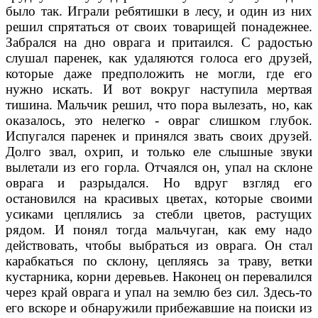
было так. Играли ребятишки в лесу, и один из них
решил спрятаться от своих товарищей понадежнее.
Забрался на дно оврага и притаился. С радостью
слушал паренек, как удаляются голоса его друзей,
которые даже предположить не могли, где его
нужно искать. И вот вокруг наступила мертвая
тишина. Мальчик решил, что пора вылезать, но, как
оказалось, это нелегко - овраг слишком глубок.
Испугался паренек и принялся звать своих друзей.
Долго звал, охрип, и только еле слышные звуки
вылетали из его горла. Отчаялся он, упал на склоне
оврага и разрыдался. Но вдруг взгляд его
остановился на красивых цветах, которые своими
усиками цеплялись за стебли цветов, растущих
рядом. И понял тогда мальчуган, как ему надо
действовать, чтобы выбраться из оврага. Он стал
карабкаться по склону, цепляясь за траву, ветки
кустарника, корни деревьев. Наконец он перевалился
через край оврага и упал на землю без сил. Здесь-то
его вскоре и обнаружили прибежавшие на поиски из