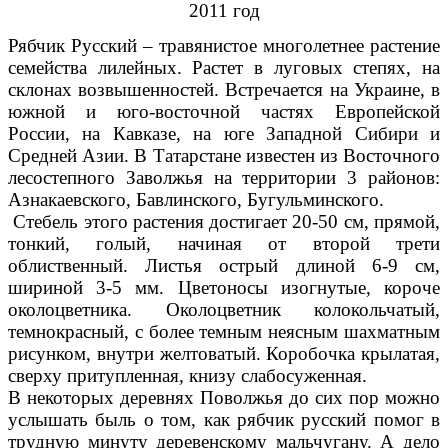
2011 год
Рябчик Русский – травянистое многолетнее растение
семейства лилейных. Растет в луговых степях, на
склонах возвышенностей. Встречается на Украине, в
южной и юго-восточной частях Европейской
России, на Кавказе, на юге Западной Сибири и
Средней Азии. В Татарстане известен из Восточного
лесостепного Заволжья на территории 3 районов:
Азнакаевского, Бавлинского, Бугульминского.
Стебель этого растения достигает 20-50 см, прямой,
тонкий, голый, начиная от второй трети
облиственный. Листья острый длиной 6-9 см,
шириной 3-5 мм. Цветоносы изогнутые, короче
околоцветника. Околоцветник колокольчатый,
темнокрасный, с более темным неясным шахматным
рисунком, внутри желтоватый. Коробочка крылатая,
сверху притупленная, книзу слабосуженная.
В некоторых деревнях Поволжья до сих пор можно
услышать быль о том, как рябчик русский помог в
трудную минуту деревенскому мальчугану. А дело