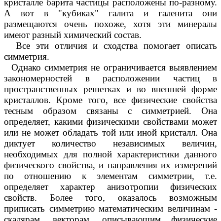
кристалле барита частицы расположены по-разному.
А вот в "кубиках" галита и галенита они
размещаются очень похоже, хотя эти минералы
имеют разный химический состав.
Все эти отличия и сходства помогает описать
симметрия.
Однако симметрия не ограничивается выявлением
закономерностей в расположении частиц в
пространственных решетках и во внешней форме
кристаллов. Кроме того, все физические свойства
тесным образом связаны с симметрией. Она
определяет, какими физическими свойствами может
или не может обладать той или иной кристалл. Она
диктует количество независимых величин,
необходимых для полной характеристики данного
физического свойства, и направления их измерений
по отношению к элементам симметрии, т.е.
определяет характер анизотропии физических
свойств. Более того, оказалось возможным
приписать симметрию математическим величинам -
скалярам, векторам, описывающим физические