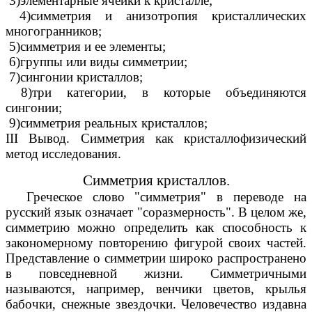
3)элементарные ячейки к кристалле;
4)симметрия и анизотропия кристаллических
многогранников;
5)симметрия и ее элементы;
6)группы или виды симметрии;
7)сингонии кристаллов;
8)три категории, в которые объединяются
сингонии;
9)симметрия реальных кристаллов;
III Вывод. Симметрия как кристаллофизический
метод исследования.
Симметрия кристаллов.
Греческое слово "симметрия" в переводе на
русский язык означает "соразмерность". В целом же,
симметрию можно определить как способность к
закономерному повторению фигурой своих частей.
Представление о симметрии широко распространено
в повседневной жизни. Симметричными
называются, например, венчики цветов, крылья
бабочки, снежные звездочки. Человечество издавна