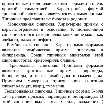
примитивными кристаллическими формами и очень
простой симметрией. Характерной формой
триклинной сингонии является косоугольная призма.
Типичные представители: бирюза и родонит.
Моноклинная сингония. Характерны призмы с
параллелограммом в основании. К моноклинной
сингонии относятся кристаллы таких минералов, как
алебастр, малахит, нефрит.
Ромбическая сингония. Характерными формами
являются ромбическая призма, пирамида и
бипирамида. Среди типичных минералов этой
сингонии топаз, хризоберилл, оливин.
Тригональная сингония. Простыми формами
являются тригональные призмы, пирамиды,
бипирамиды, а также ромбоэдры и скаленоэдры.
Примером минералов тригональной сингонии
служат кальцит, кварц, турмалин.
Гексагональная сингония. Типичные формы: 6- или
12- гранные призмы, пирамиды и бипирамиды. В
этой сингонии выделяются берилл, ванадинит (