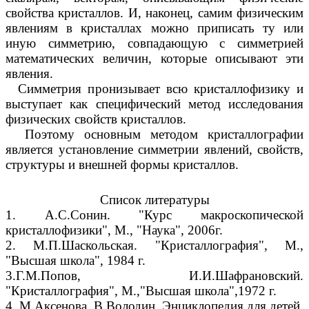
свойства кристаллов. И, наконец, самим физическим
явлениям в кристаллах можно приписать ту или
иную симметрию, совпадающую с симметрией
математических величин, которые описывают эти
явления.
Симметрия пронизывает всю кристаллофизику и
выступает как специфический метод исследования
физических свойств кристаллов.
Поэтому основным методом кристаллографии
является установление симметрии явлений, свойств,
структуры и внешней формы кристаллов.
Список литературы
1. А.С.Сонин. "Курс макроскопической
кристаллофизики", М., "Наука", 2006г.
2. М.П.Шаскольская. "Кристаллография", М.,
"Высшая школа", 1984 г.
3.Г.М.Попов, И.И.Шафрановский.
"Кристаллография", М.,"Высшая школа",1972 г.
4. М.Аксенова, В.Володин. Энциклопедия для детей.