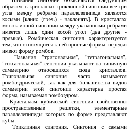
Названия сингоний объясняются следующим
образом: в кристаллах триклинной сингонии все три
угла между ребрами параллелепипеда являются
косыми [клино (греч.) - наклонять]. В кристаллах
моноклинной сингонии между указанными ребрами
имеется лишь один косой угол (два другие -
прямые). Ромбическая сингония характеризуется
тем, что относящиеся к ней простые формы нередко
имеют форму ромбов.
Названия "тригональная", "тетрагональная",
"гексагональная" сингонии указывают на типичную
симметрию относящихся сюда кристаллов.
Тригональная сингония часто называется
ромбоэдрической, так как для большинства видов
симметрии этой сингонии характерна простая
форма, называемая ромбоэдром.
Кристаллам кубической сингонии свойственны
пространственные решетки, элементарные
параллелепипеды которых по форме представляют
кубы.
Триклинная сингония. Сингония с самыми