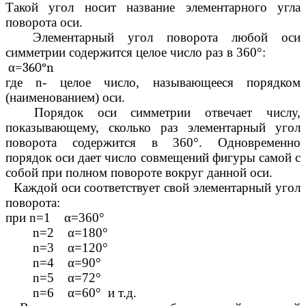
Такой угол носит название элементарного угла
поворота оси.
Элементарный угол поворота любой оси
симметрии содержится целое число раз в 360°:
α=360°n
где n- целое число, называющееся порядком
(наименованием) оси.
Порядок оси симметрии отвечает числу,
показывающему, сколько раз элементарный угол
поворота содержится в 360°. Одновременно
порядок оси дает число совмещений фигуры самой с
собой при полном повороте вокруг данной оси.
Каждой оси соответствует свой элементарный угол
поворота:
при n=1 α=360°
n=2 α=180°
n=3 α=120°
n=4 α=90°
n=5 α=72°
n=6 α=60° и т.д.