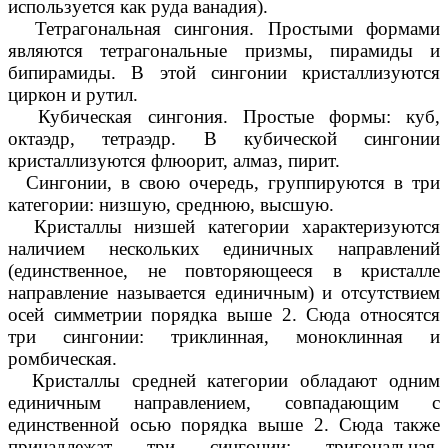
используется как руда ванадия).
Тетрагональная сингония. Простыми формами
являются тетрагональные призмы, пирамиды и
бипирамиды. В этой сингонии кристаллизуются
циркон и рутил.
Кубическая сингония. Простые формы: куб,
октаэдр, тетраэдр. В кубической сингонии
кристаллизуются флюорит, алмаз, пирит.
Сингонии, в свою очередь, группируются в три
категории: низшую, среднюю, высшую.
Кристаллы низшей категории характеризуются
наличием нескольких единичных направлений
(единственное, не повторяющееся в кристалле
направление называется единичным) и отсутствием
осей симметрии порядка выше 2. Сюда относятся
три сингонии: триклинная, моноклинная и
ромбическая.
Кристаллы средней категории обладают одним
единичным направлением, совпадающим с
единственной осью порядка выше 2. Сюда также
принадлежат три сингонии: тригональная,