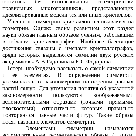
обойтись без использования геометрически
правильных многогранников, представляющих
идеализированные модели тех или иных кристаллов.
Учение о симметрии кристаллов основывается на
геометрии. Однако своим развитием этот раздел
науки обязан главным образов ученым, работавшим
в области кристаллографии. Наиболее блестящие
достижения связаны с именами кристаллографов,
среди которых выделяются фамилии двух русских
академиков - А.В.Гадолина и Е.С.Федорова.
Теперь необходимо рассказать о самой симметрии
и ее элементах. В определении симметрии
упоминалось о закономерном повторении равных
частей фигур. Для уточнения понятия об указанной
закономерности пользуются воображаемыми
вспомогательными образами (точками, прямыми,
плоскостями), относительно которых правильно
повторяются равные части фигур. Такие образы
носят название элементов симметрии.
Элементами симметрии называются
вспомогательные геометрические образы ( точки,