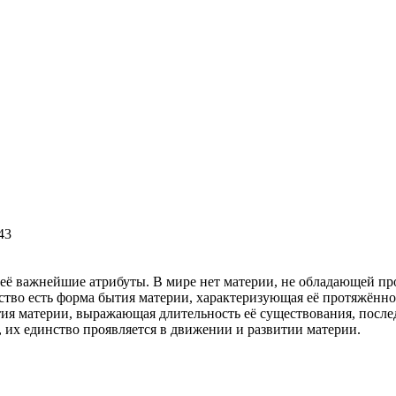
43
ажнейшие атрибуты. В мире нет материи, не обладающей прост
анство есть форма бытия материи, характеризующая её протяжённ
ия материи, выражающая длительность её существования, после
, их единство проявляется в движении и развитии материи.