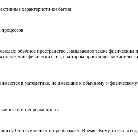
ъективные характеристи-ки бытия
 процессов.
смыслах: обычное пространство , называемое также физическим
тся положение физических тел, в котором происходит механичес
онимаются в математике, не имеющие к обычному («физическому
ерывности и непрерывности.
ить. Оно все меняет и преображает. Время . Кому-то его всегда н