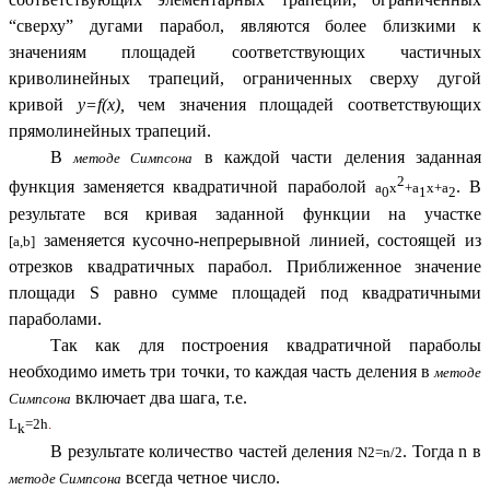
“сверху” дугами парабол, являются более близкими к
значениям площадей соответствующих частичных
криволинейных трапеций, ограниченных сверху дугой
кривой
y=f(x),
чем значения площадей соответствующих
прямолинейных трапеций.
В
в каждой части деления заданная
методе Симпсона
2
функция заменяется квадратичной параболой
. В
a
x
+a
x+a
0
1
2
результате вся кривая заданной функции на участке
заменяется кусочно-непрерывной линией, состоящей из
[a,b]
отрезков квадратичных парабол. Приближенное значение
площади S равно сумме площадей под квадратичными
параболами.
Так как для построения квадратичной параболы
необходимо иметь три точки, то каждая часть деления в
методе
включает два шага, т.е.
Симпсона
L
=2h
.
k
В результате количество частей деления
. Тогда n в
N2=n/2
всегда четное число.
методе Симпсона