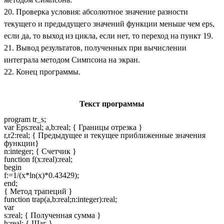
20. Проверка условия: абсолютное значение разности
текущего и предыдущего значений функции меньше чем eps,
если да, то выход из цикла, если нет, то переход на пункт 19.
21. Вывод результатов, полученных при вычислении
интеграла методом Симпсона на экран.
22. Конец программы.
Текст программы
program tr_s;
var Eps:real; a,b:real; { Границы отрезка }
r,r2:real; { Предыдущее и текущее приближенные значения
функции}
n:integer; { Счетчик }
function f(x:real):real;
begin
f:=1/(x*ln(x)*0.43429);
end;
{ Метод трапеций }
function trap(a,b:real;n:integer):real;
var
s:real; { Полученная сумма }
h:real; { Шаг }