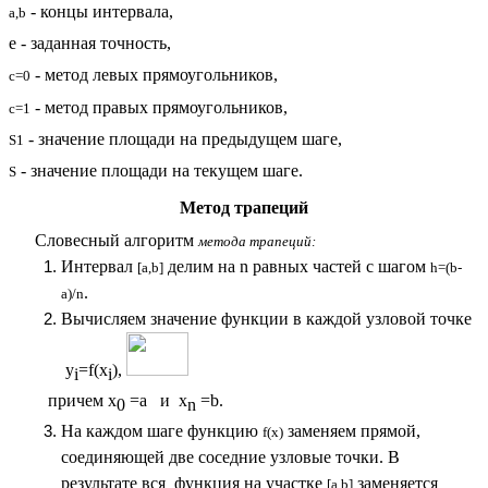
- концы интервала,
a,b
e - заданная точность,
- метод левых прямоугольников,
с=0
- метод правых прямоугольников,
с=1
- значение площади на предыдущем шаге,
S1
- значение площади на текущем шаге
.
S
Метод трапеций
Словесный алгоритм
метода трапеций:
Интервал
делим на n равных частей с шагом
[a,b]
h=(b-
.
a)/n
Вычисляем значение функции в каждой узловой точке
y
=f(x
),
i
i
причем
х
=а и х
=b.
0
n
На каждом шаге
функцию
заменяем прямой,
f(x)
соединяющей две соседние узловые точки. В
результате вся функция на участке
заменяется
[a,b]