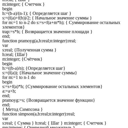
m:integer; { Счетчик }
begin
h:=(b-a)/(n-1); { Определяется шаг }
s:=(f(a)+f(b))/2; { Начальное значение суммы }
for m:=1 to n-2 do s:=s+f(a+m*h); { Суммирование остальных
элементов}
trap:=s*h; { Возвращается значение площади }
end;
function pramoyg(a,b:real;n:integer):real;
var
s:real; {Полученная сумма }
h:real; {Шаг}
m:integer; {Счётчик}
begin
h:=((b-a)/n); {Определяется шаг}
s:=(f(a)); {Начальное значение суммы}
for m:=1 to n-1 do
begin
s:=s+f(a)*h; {Суммирование остальных элементов}
a:=a+h;
end;
pramoyg:=s; {Возвращается значение функции}
end;
{ Метод Симпсона }
function simpson(a,b:real;n:integer):real;
var
s:real; { Сумма } h:real; { Шаг } m:integer; { Счетчик }
mn:integer; { Очередной множитель }