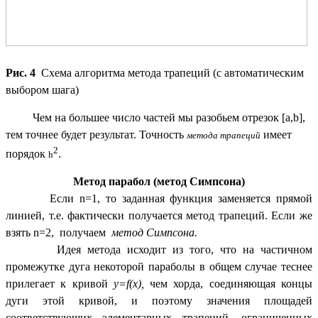
Рис. 4
Схема алгоритма метода трапеций (с автоматическим
выбором шага)
Чем на большее число частей мы разобьем отрезок [a,b],
тем точнее будет результат. Точность
имеет
метода трапеций
2
порядок
.
h
Метод парабол (метод Симпсона)
Если n=1, то заданная функция заменяется прямой
линией, т.е. фактически получается метод трапеций. Если же
взять n=2, получаем
метод Симпсона.
Идея метода исходит из того, что на частичном
промежутке дуга некоторой параболы в общем случае теснее
прилегает к кривой
y=f(x),
чем хорда, соединяющая концы
дуги этой кривой, и поэтому значения площадей
соответствующих элементарных трапеций, ограниченных