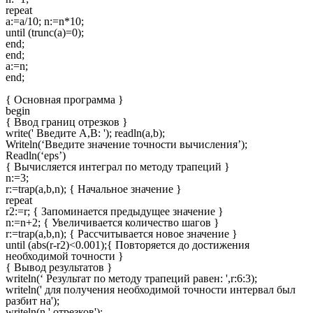
repeat
a:=a/10; n:=n*10;
until (trunc(a)=0);
end;
end;
a:=n;
end;
{ Основная программа }
begin
{ Ввод границ отрезков }
write(' Введите A,B: '); readln(a,b);
Writeln(‘Введите значение точности вычисления’);
Readln(‘eps’)
{ Вычисляется интеграл по методу трапеций }
n:=3;
r:=trap(a,b,n); { Начальное значение }
repeat
r2:=r; { Запоминается предыдущее значение }
n:=n+2; { Увеличивается количество шагов }
r:=trap(a,b,n); { Рассчитывается новое значение }
until (abs(r-r2)<0.001);{ Повторяется до достижения
необходимой точности }
{ Вывод результатов }
writeln(‘ Результат по методу трапеций равен: ',r:6:3);
writeln(' для получения необходимой точности интервал был
разбит на');
writeln(n,' отрезков');