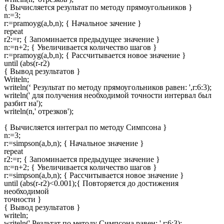
{ Вычисляется результат по методу прямоугольников }
n:=3;
r:=pramoyg(a,b,n); { Начальное зачение }
repeat
r2:=r; { Запоминается предыдущее значение }
n:=n+2; { Увеличивается количество шагов }
r:=pramoyg(a,b,n); { Рассчитывается новое значение }
until (abs(r-r2)
{ Вывод результатов }
Writeln;
writeln(‘ Результат по методу прямоугольников равен: ',r:6:3);
writeln(' для получения необходимой точности интервал был
разбит на');
writeln(n,' отрезков');
{ Вычисляется интеграл по методу Симпсона }
n:=3;
r:=simpson(a,b,n); { Начальное значение }
repeat
r2:=r; { Запоминается предыдущее значение }
n:=n+2; { Увеличивается количество шагов }
r:=simpson(a,b,n); { Рассчитывается новое значение }
until (abs(r-r2)<0.001);{ Повторяется до достижения
необходимой
точности }
{ Вывод результатов }
writeln;
writeln(' Резльтат по методу Симпсона равен: ',r:6:3);