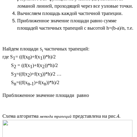
ломаной линией, проходящей через все узловые точки.
Вычисляем площадь каждой частичной трапеции.
Приближенное значение площади равно сумме
площадей частичных трапеций с высотой
h=(b-a)/n
, т.е.
Найдем площади
частичных трапеций:
S
i
где S
= ((f(x
)+f(x
))*h)/2
1
0
1
S
= ((f(x
)+f(x
))*h)/2
2
1
2
S
=((f(x
)+f(x
))*h)/2 …
3
2
3
S
=((f(x
)+f(x
))*h)/2
n
n-1
n
Приближенное значение площади равно
Схема алгоритма
представлена на рис.4.
метода трапеций