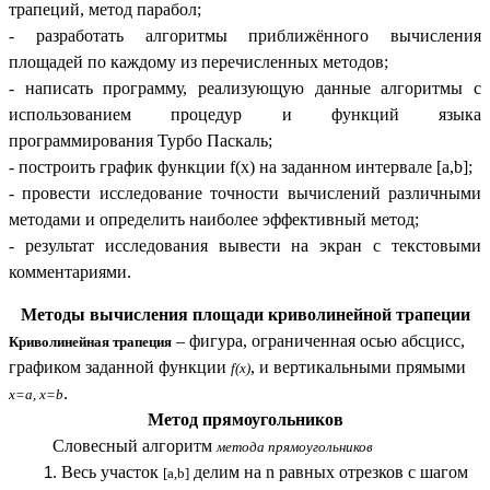
трапеций, метод парабол;
- разработать алгоритмы приближённого вычисления
площадей по каждому из перечисленных методов;
- написать программу, реализующую данные алгоритмы с
использованием процедур и функций языка
программирования Турбо Паскаль;
- построить график функции f(x) на заданном интервале [a,b];
- провести исследование точности вычислений различными
методами и определить наиболее эффективный метод;
- результат исследования вывести на экран с текстовыми
комментариями.
Методы вычисления площади криволинейной трапеции
– фигура, ограниченная осью абсцисс,
Криволинейная трапеция
графиком заданной функции
, и вертикальными прямыми
f(x)
.
x=a, x=b
Метод прямоугольников
Словесный алгоритм
метода прямоугольников
Весь участок
делим на n равных отрезков с шагом
[a,b]