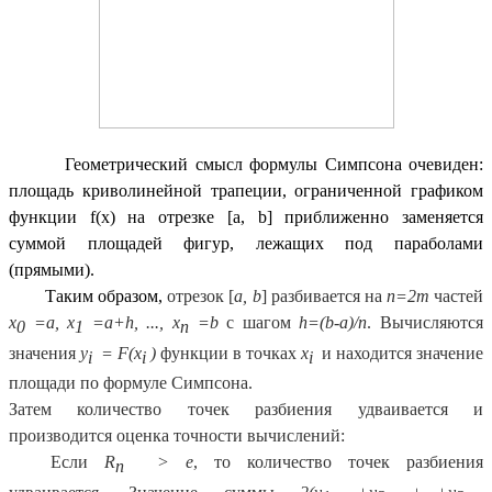
Геометрический смысл формулы Симпсона очевиден:
площадь криволинейной трапеции, ограниченной графиком
функции f(x) на отрезке [a, b] приближенно заменяется
суммой площадей фигур, лежащих под параболами
(прямыми).
Таким образом,
отрезок [
a, b
] разбивается на
n=2m
частей
x
=a, x
=a+h, ..., x
=b
с шагом
h=(b-a)/n
. Вычисляются
0
1
n
значения
y
= F(x
)
функции в точках
x
и находится значение
i
i
i
площади по формуле Симпсона.
Затем количество точек разбиения удваивается и
производится оценка точности вычислений:
Если
R
> e
, то количество точек разбиения
n