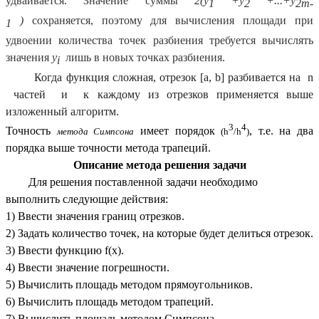
удваивается. Значение суммы
2(y
+y
+...+y
1
2
2m-
)
сохраняется, поэтому для вычисления площади при
1
удвоении количества точек разбиения требуется вычислять
значения
y
лишь в новых точках разбиения.
i
Когда функция сложная, отрезок [a, b] разбивается на n
частей и к каждому из отрезков применяется выше
изложенный алгоритм.
3
4
Точность
имеет порядок
,
т.е. на два
метода Симпсона
(h
/h
)
порядка выше точности метода трапеций.
Описание метода решения задачи
Для решения поставленной задачи необходимо
выполнить следующие действия:
1) Ввести значения границ отрезков.
2) Задать количество точек, на которые будет делиться отрезок.
3) Ввести функцию f(x).
4) Ввести значение погрешности.
5) Вычислить площадь методом прямоугольников.
6) Вычислить площадь методом трапеций.
7) Вычислить площадь методом Симпсона.