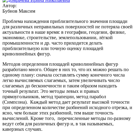
Автор:
Бубнов Максим
Проблема нахождения приблизительного значения площади
для различных неправильных поверхностей не потеряла своей
актуальности в наше время: в географии, геодезии, физике,
экономике, строительстве, землепользовании, лёгкой
промышленности и др. часто приходится делать
приблизительную или точную оценку площадей
криволинейных фигур.
Методов определения площадей криволинейных фигур
разработано много. Общее в них то, что их можно решать по
единому плану: сначала составлять сумму конечного числа
легко вычисляемых слагаемых, затем увеличивать число
слагаемых до бесконечности и таким образом находить
точный результат. Это методы левых и правых
прямоугольников, метод трапеции, метод парабол
(Симпсона). Каждый метод дает результат высокой точности
при определенном количестве разбиений исходного отрезка, и
ясно, чем больше этих разбиений, тем выше точность
вычислений. Кроме того, перечисленные методы по-разному
ведут себя для различных фигур и, в так называемых,
каверзных случаях.