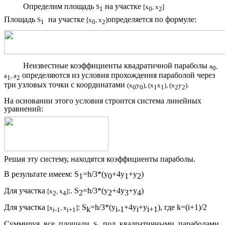
Определим площадь
на участке
S
[x
, x
]
1
0
2
Площадь
на участке
определяется по формуле:
S
[x
, x
]
1
0
2
Неизвестные коэффициенты квадратичной параболы
а
,
0
определяются из условия прохождения параболой через
а
, а
1
2
три узловых точки с координатами
(x
y
), (x
x
), (x
y
).
0
0
1
1
2
2
На основании этого условия строится система линейных
уравнений:
Решая эту систему, находятся коэффициенты параболы.
В результате имеем: S
=h/3*(y
+4y
+y
)
1
0
1
2
Для участка
:
. S
=h/3*(y
+4y
+y
)
[x
, x
]
2
2
3
4
2
4
Для участка
:
S
=h/3*(y
+4y
+y
), где k=(i+1)/2
[x
, x
]
k
i-1
i
i+1
i-1
i+1
Суммируя все площади
под квадратичными параболами,
S