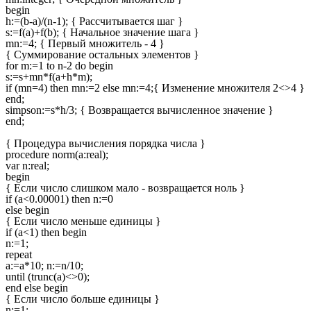
begin
h:=(b-a)/(n-1); { Рассчитывается шаг }
s:=f(a)+f(b); { Начальное значение шага }
mn:=4; { Первый множитель - 4 }
{ Суммирование остальных элементов }
for m:=1 to n-2 do begin
s:=s+mn*f(a+h*m);
if (mn=4) then mn:=2 else mn:=4;{ Изменение множителя 2<>4 }
end;
simpson:=s*h/3; { Возвращается вычисленное значение }
end;
{ Процедура вычисления порядка числа }
procedure norm(a:real);
var n:real;
begin
{ Если число слишком мало - возвращается ноль }
if (a<0.00001) then n:=0
else begin
{ Если число меньше единицы }
if (a<1) then begin
n:=1;
repeat
a:=a*10; n:=n/10;
until (trunc(a)<>0);
end else begin
{ Если число больше единицы }
n:=1;