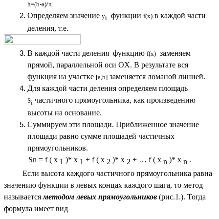
h=(b-a)/n.
Определяем значение
функции
в каждой части
y
f(x)
i
деления, т.е.
В каждой части деления
функцию
заменяем
f(x)
прямой, параллельной оси OX. В результате вся
функция на участке
заменяется ломаной линией.
[a,b]
Для каждой части деления определяем площадь
частичного прямоугольника, как
произведению
S
i
высоты на основание.
Суммируем эти площади. Приближенное значение
площади равно сумме площадей частичных
прямоугольников.
Sn = f ( x
)* x
+ f ( x
)* x
+ … f ( x
)* x
.
1
1
2
2
n
n
Если высота каждого частичного прямоугольника равна
значению функции в левых концах каждого шага, то метод
называется
методом левых прямоугольников
(рис.1.). Тогда
формула имеет вид