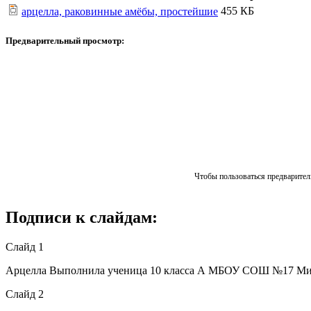
455 КБ
арцелла, раковинные амёбы, простейшие
Предварительный просмотр:
Чтобы пользоваться предваритель
Подписи к слайдам:
Слайд 1
Арцелла Выполнила ученица 10 класса А МБОУ СОШ №17 Миро
Слайд 2