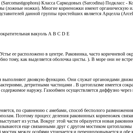
(Sarcomastigophora) Класса Саркодовых (Sarcodina) Подкласс - 
ы (ложные ножки). Многие корненожки имеют органическую или
дставителей данной группы простейших является Арцелла (Arcell
 сократительная вакуоль А В С D E
 Устье ее расположено в центре. Раковинка, часто коричневой о
о тому, как выделяется оболочка цисты. ). В море они не встре
 выполняют двоякую функцию. Они служат органоидами движен
актериями, детритными частицами . В цитоплазме имеется сокр
 содержимое наружу. Газообмен осуществляется диффузно через 
няется, по сравнению с амебами, способ бесполого размножени
пополам. Поэтому процесс деления раковинных корненожек связа
тупает из устья. Вокруг этой части образуется новая раковинк
казываются еще связанными друг с другом мостиком цитоплазмы 
ий мостик между особями утончается и перешнуровывается и обе