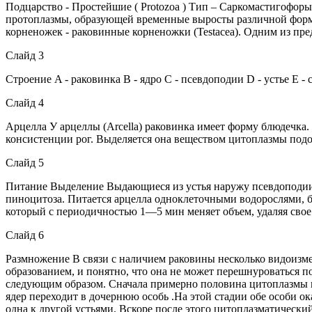
Подцарство - Простейшие ( Protozoa ) Тип – Саркомастигофоры 
протоплазмы, образующей временные выросты различной форм
корненожек - раковинные корненожки (Testacea). Одним из пре
Слайд 3
Строение A - раковинка В - ядро С - псевдоподии D - устье Е -
Слайд 4
Арцелла У арцеллы (Arcella) раковинка имеет форму блюдечка.
консистенции рог. Выделяется она веществом цитоплазмы подобн
Слайд 5
Питание Выделение Выдающиеся из устья наружу псевдоподии
пиноцитоза. Питается арцелла одноклеточными водорослями, б
который с периодичностью 1—5 мин меняет объем, удаляя свое
Слайд 6
Размножение В связи с наличием раковины несколько видоизме
образованием, и понятно, что она не может перешнуроваться 
следующим образом. Сначала примерно половина цитоплазмы выс
ядер переходит в дочернюю особь .На этой стадии обе особи о
одна к другой устьями. Вскоре после этого цитоплазматическ