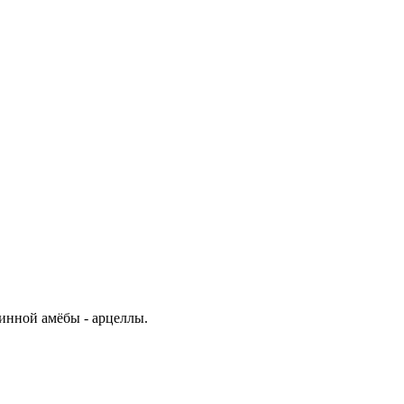
инной амёбы - арцеллы.