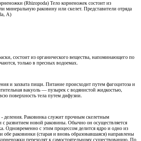
Корненожки (Rhizороdа) Тело корненожек состоит из
 минеральную раковину или скелет. Представители отряда
a, А)
краски, состоит из органического вещества, напоминающего по
чаются, только в пресных водоемах.
ия и захвата пищи. Питание происходит путем фагоцитоза и
атительная вакуоль — пузырек с водянистой жидкостью,
всю поверхность тела путем дифузии.
я - деления. Раковинка служит прочным скелетным
н с развитием новой раковины. Обычно он осуществляется
а. Одновременно с этим процессом делится ядро и одно из
и обе раковинки (старая и вновь образовавшаяся) направлены
 корненожки переходят к самостоятельному существованию. По