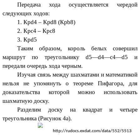
Передача хода осуществляется чередой
следующих ходов:
1. Крd4 – Крd8 (Крb8)
2. Крc4 – Крc8
3. Крd5
Таким образом, король белых совершил
маршрут по треугольнику d5—d4—с4—d5 и
передали очередь хода черным.
Изучая связь между шахматами и математикой
нельзя не упомянуть о теореме Пифагора, для
доказательства которой можно использовать
шахматную доску.
Разделим доску на квадрат и четыре
треугольника (Рисунок 4а).