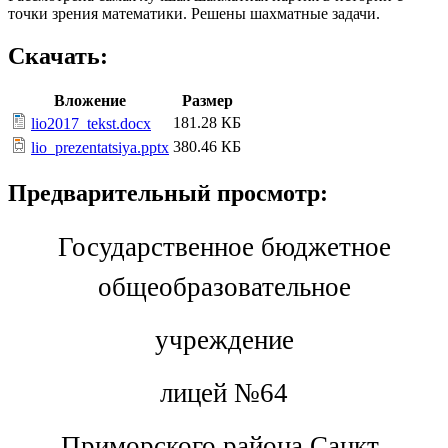
точки зрения математики. Решены шахматные задачи.
Скачать:
Вложение
Размер
181.28 КБ
lio2017_tekst.docx
380.46 КБ
lio_prezentatsiya.pptx
Предварительный просмотр:
Государственное бюджетное
общеобразовательное
учреждение
лицей №64
Приморского района Санкт-