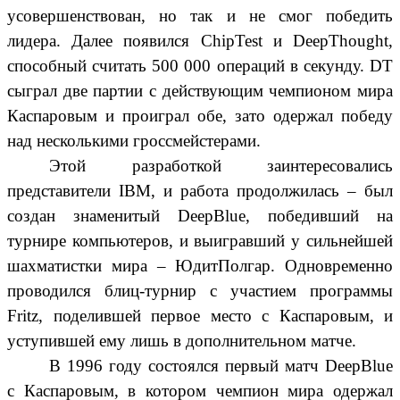
усовершенствован, но так и не смог победить
лидера. Далее появился ChipTest и DeepThought,
способный считать 500 000 операций в секунду. DT
сыграл две партии с действующим чемпионом мира
Каспаровым и проиграл обе, зато одержал победу
над несколькими гроссмейстерами.
Этой разработкой заинтересовались
представители IBM, и работа продолжилась – был
создан знаменитый DeepBlue, победивший на
турнире компьютеров, и выигравший у сильнейшей
шахматистки мира – ЮдитПолгар. Одновременно
проводился блиц-турнир с участием программы
Fritz, поделившей первое место с Каспаровым, и
уступившей ему лишь в дополнительном матче.
В 1996 году состоялся первый матч DeepBlue
с Каспаровым, в котором чемпион мира одержал