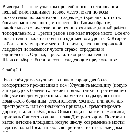
Выводы: 1. По результатам проведённого анкетирования
первый район занимает первое место почти по всем
показателям положительного характера (красивый, тихий,
богатая растительность, интересный). Таким образом,
наибольшее количество опрошенных считают данный район
топофильным. 2. Третий район занимает второе место. Все его
показатели находятся почти на одинаковом уровне 3. Второй
район занимает третье место. Я считаю, что наш городской
ландшафт не вызывает чувств страха, страдания и
одиночества. Однако, в результате опроса жителей г.
Шлиссельбурга были внесены следующие предложения:
Слайд 20
Что необходимо улучшить в нашем городе для более
комфортного проживания в нем: Улучшить медицину (новую
аппаратуру в больницу, ремонт поликлиники, строительство
общежития для медперсонала на месте полуразрушенного
дома около больницы, строительство хосписа, или дома для
престарелых, или социального приюта). Отремонтировать
дороги, стадион «Водник» Облагородить парки, памятники,
пристань Очистить каналы, пляж Достроить дома Построить
каток, детские площадки, новую школу, современные мосты
через каналы Посадить больше цветов Снести старые дома