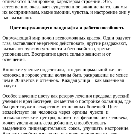
отличаются планировкой, характером строений. Это,
естественно, оказывает существенное влияние на то, как мы
их воспринимаем, какие эмоции, чувства, и настроение они у
нас вызывают.
Цвет окружающего ландшафта и работоспособность
Окружающий мир полон всевозможных красок. Одни радуют
глаз, заставляют энергично действовать, другие раздражают,
вызывают чувство усталости и беспокойства, третьи
успокаивают. Восприятие цвета сильно зависит и от
освещения.
Японские ученые подсчитали, что для нормальной жизни
человека в городе улицы должны быть раскрашены не менее
чем в 20 цветов и оттенков. Каждая улица – как маленькая
радуга.
Особое значение цвету как резерву лечения предавал русский
ученый и врач Бехтерев, он мечтал о постройке больницы, где
бы цвет служил лекарством от нервных болезней. Цвет
воздействует на человека через органы чувств и
психологические центры, влияет на физиологию человека,
может увеличивать сердцебиение, способствовать
выделению пищеварительных соков, улучшать настроение.
Все это необходимо знать и умело использовать для