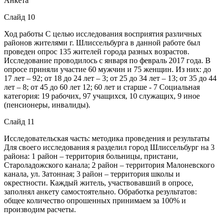
Анкета
Слайд 10
Ход работы С целью исследования восприятия различных
районов жителями г. Шлиссельбурга в данной работе был
проведен опрос 135 жителей города разных возрастов.
Исследование проводилось с января по февраль 2017 года. В
опросе приняли участие 60 мужчин и 75 женщин. Из них: до
17 лет – 92; от 18 до 24 лет – 3; от 25 до 34 лет – 13; от 35 до 44
лет – 8; от 45 до 60 лет 12; 60 лет и старше - 7 Социальная
категория: 19 рабочих, 97 учащихся, 10 служащих, 9 иное
(пенсионеры, инвалиды).
Слайд 11
Исследовательская часть: методика проведения и результаты
Для своего исследования я разделил город Шлиссельбург на 3
района: 1 район – территория больницы, пристани,
Староладожского канала; 2 район – территория Малоневского
канала, ул. Затонная; 3 район – территория школы и
окрестности. Каждый житель, участвовавший в опросе,
заполнял анкету самостоятельно. Обработка результатов:
общее количество опрошенных принимаем за 100% и
производим расчеты.