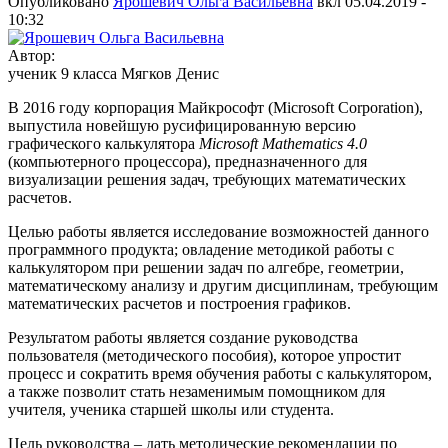
Опубликовано
Ярошевич Ольга Васильевна
вкл
05.04.2019 -
10:32
Автор:
ученик 9 класса Мягков Денис
В 2016 году корпорация Майкрософт (Microsoft Corporation),
выпустила новейшую русифицированную версию
графического калькулятора
Microsoft
Mathematics
4.0
(компьютерного процессора), предназначенного для
визуализации решения задач, требующих математических
расчетов.
Целью работы является исследование возможностей данного
программного продукта; овладение методикой работы с
калькулятором при решении задач по алгебре, геометрии,
математическому анализу и другим дисциплинам, требующим
математических расчетов и построения графиков.
Результатом работы является создание руководства
пользователя (методического пособия), которое упростит
процесс и сократить время обучения работы с калькулятором,
а также позволит стать незаменимым помощником для
учителя, ученика старшей школы или студента.
Цель руководства – дать методические рекомендации по