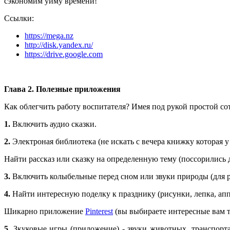
сэкономим уйму времени!
Ссылки:
https://mega.nz
http://disk.yandex.ru/
https://drive.google.com
Глава 2. Полезные приложения
Как облегчить работу воспитателя? Имея под рукой простой со
1.
Включить аудио сказки.
2.
Электроная библиотека (не искать с вечера книжку которая у
Найти рассказ или сказку на определенную тему (поссорились д
3.
Включить колыбельные перед сном или звуки природы (для р
4.
Найти интересную поделку к празднику (рисунки, лепка, ап
Шикарно приложение
Pinterest
(вы выбираете интересные вам 
5.
Зкуковые игры (приложение) - звуки животных, транспорта,