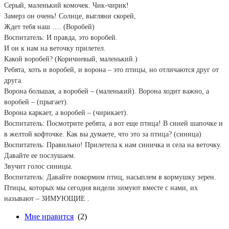
Серый, маленький комочек. Чик-чирик!
Замерз он очень! Солнце, выгляни скорей,
Ждет тебя наш …. (Воробей)
Воспитатель: И правда, это воробей.
И он к нам на веточку прилетел.
Какой воробей? (Коричневый, маленький.)
Ребята, хоть и воробей, и ворона – это птицы, но отличаются друг от
друга.
Ворона большая, а воробей – (маленький). Ворона ходит важно, а
воробей – (прыгает).
Ворона каркает, а воробей – (чирикает).
Воспитатель: Посмотрите ребята, а вот еще птица! В синей шапочке и
в желтой кофточке. Как вы думаете, что это за птица? (синица)
Воспитатель: Правильно! Прилетела к нам синичка и села на веточку.
Давайте ее послушаем.
Звучит голос синицы.
Воспитатель: Давайте покормим птиц, насыплем в кормушку зерен.
Птицы, которых мы сегодня видели зимуют вместе с нами, их
называют – ЗИМУЮЩИЕ .
Мне нравится
(2)