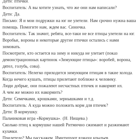
Дети: птички.
Воспитатель: А вы хотите узнать, что же они нам написали?
Дети: Да.
Письмо: Я и мои подружки на юг не улетели. Нам срочно нужна ваша
помощь. Помогите нам, ждем вас. Синичка.
Воспитатель: Так значит, ребята, все-таки не все птицы улетели на юг.
Воробьи, вороны и некоторые другие птички остались с нами
зимовать.
Посмотрите, кто остается на зиму и никуда не улетает (показ
демонстрационных картинок «Зимующие птицы»: воробей, ворона,
дятел, голубь, сова).
Воспитатель: Нелегко приходится зимующим птицам в такие холода.
Когда нечего кушать, птицы прилетают поближе к человеку.
Люди добрые, они пожалеют несчастных птичек и накормят их.
А чем же можно их накормить?
Дети: Семечками, крошками, зернышками и т.д.
Воспитатель: А куда можно положить корм для птичек?
Дети: В кормушку.
Пальчиковая игра «Кормушка». (Н. Нищева.)
Сколько птиц к кормушке нашей Ритмично сжимают и разжимают
кулачки.
Прилетело? Мы расскажем. Имитируют взмахи крыльев