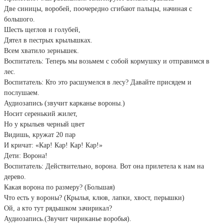
Две синицы, воробей, поочередно сгибают пальцы, начиная с
большого.
Шесть щеглов и голубей,
Дятел в пестрых крылышках.
Всем хватило зернышек.
Воспитатель: Теперь мы возьмем с собой кормушку и отправимся в
лес.
Воспитатель: Кто это расшумелся в лесу? Давайте присядем и
послушаем.
Аудиозапись (звучит карканье вороны.)
Носит серенький жилет,
Но у крыльев черный цвет
Видишь, кружат 20 пар
И кричат: «Кар! Кар! Кар! Кар!»
Дети: Ворона!
Воспитатель: Действительно, ворона. Вот она прилетела к нам на
дерево.
Какая ворона по размеру? (Большая)
Что есть у вороны? (Крылья, клюв, лапки, хвост, перышки)
Ой, а кто тут рядышком зачирикал?
Аудиозапись.(Звучит чириканье воробья).