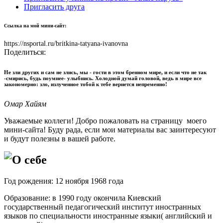
Пригласить друга
Ссылка на мой мини-сайт:
https://nsportal.ru/britkina-tatyana-ivanovna
Поделиться:
Не зли других и сам не злись, мы - гости в этом бренном мире, и если что не так
-смирись, будь поумнее- улыбнись. Холодной думай головой, ведь в мире все
закономерно: зло, излученное тобой к тебе вернется непременно!
Омар Хайям
Уважаемые коллеги! Добро пожаловать на страницу моего
мини-сайта! Буду рада, если мои материалы вас заинтересуют
и будут полезны в вашей работе.
О себе
Год рождения: 12 ноября 1968 года
Образование: в 1990 году окончила Киевский
государственный педагогический институт иностранных
языков по специальности иностранные языки( английский и