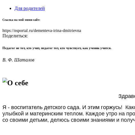
Для родителей
Ссылка на мой мини-сайт:
https://nsportal.ru/dementeva-irina-dmitrievna
Поделиться:
Педагог не тот, кто учит, педагог тот, кто чувствует, как ученик учится.
В. Ф. Шаталов
О себе
Здравс
Я - воспитатель детского сада. И этим горжусь!
Как
улыбкой и материнским теплом. Каждое утро на про
со своими детьми, делюсь своими знаниями и полу