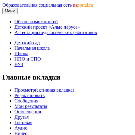
Образовательная социальная сеть
ns
portal.ru
Меню
Обзор возможностей
Детский проект «Алые паруса»
Аттестация педагогических работников
Детский сад
Начальная школа
Школа
НПО и СПО
ВУЗ
Главные вкладки
Просмотр
(активная вкладка)
Редактировать
Сообщения
Мои результаты
Оповещения
Друзья
Гостевая
Аудио
Видео