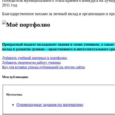
Победитель муниципального этапа краевого конкурса на лучшу
2011 год
Благодарственное письмо за личный вклад в организации и п
Моё портфолио
Прекрасный педагог вкладывает знания в своих учеников, а также
вклад в развитие духовно – нравственного и интеллектуального у
Добавить учебный материал в портфолио
Добавить творческую работу ученика
Код для вставки списка публикаций на другие сайты
Мои публикации:
Математика
Олимпиадные задания по математике