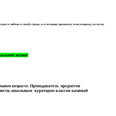
одит в любовь к своей стране, к ее истории, прошлому и настоящему, ко всему
кольной жизни!
ольном возрасте. Преподаватель предметов
ности, школьным куратором классов казачьей