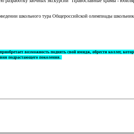
ю разработку заочных экскурсий "Православные храмы - юбиляры
роведении школьного тура Общероссийской олимпиады школьнико
 приобретает возможность поднять свой имидж, обрести коллег, ко
ровня подрастающего поколения.