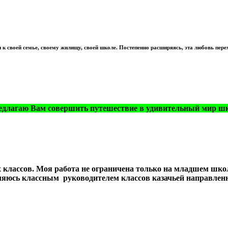
к своей семье, своему жилищу, своей школе. Постепенно расширяясь, эта любовь перех
редлагаю Вам совершить путешествие в удивительный мир ш
х классов. Моя работа не ограничена только на младшем шк
яюсь классным руководителем классов казачьей направлен