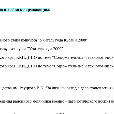
нию и любви к окружающим.
ного этапа конкурса "Учитель года Кубани 2008"
тиву" конкурса "Учитель года 2009"
ого края ККИДППО по теме "Содержательные и технологически
ого края ККИДППО по теме "Содержательные и технологически
щества им. Реуцкого В.К. "За личный вклад в дело становления 
едения районного месячника военно - патриотического воспитан