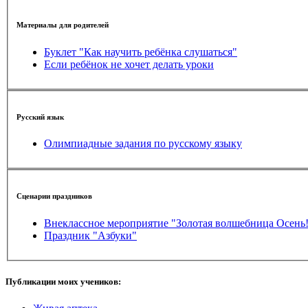
Материалы для родителей
Буклет "Как научить ребёнка слушаться"
Если ребёнок не хочет делать уроки
Русский язык
Олимпиадные задания по русскому языку
Сценарии праздников
Внеклассное мероприятие "Золотая волшебница Осень!
Праздник "Азбуки"
Публикации моих учеников: