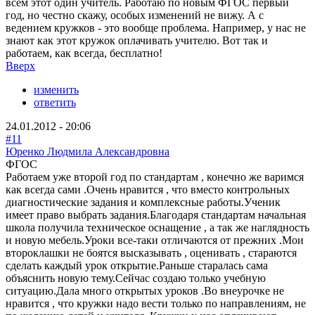
всем этот один учитель. Работаю по новым ФГОС первый
год, но честно скажу, особых изменений не вижу. А с
ведением кружков - это вообще проблема. Например, у нас не
знают как этот кружок оплачивать учителю. Вот так и
работаем, как всегда, бесплатно!
Вверх
изменить
ответить
24.01.2012 - 20:06
#11
Юренко Людмила Александровна
ФГОС
Работаем уже второй год по стандартам , конечно же варимся
как всегда сами .Очень нравится , что вместо контрольных
диагностические задания и комплексные работы.Ученик
имеет право выбрать задания.Благодаря стандартам начальная
школа получила техническое оснащение , а так же наглядность
и новую мебель.Уроки все-таки отличаются от прежних .Мои
второклашки не боятся высказывать , оценивать , стараются
сделать каждый урок открытие.Раньше старалась сама
объяснить новую тему.Сейчас создаю только учебную
ситуацию.Дала много открытых уроков .Во внеурочке не
нравится , что кружки надо вести только по направлениям, не