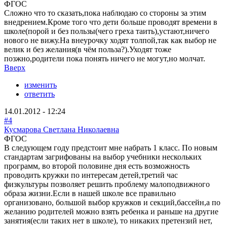
ФГОС
Сложно что то сказать,пока наблюдаю со стороны за этим
внедрением.Кроме того что дети больше проводят времени в
школе(порой и без пользы(чего греха таить),устают,ничего
нового не вижу.На внеурочку ходят толпой,так как выбор не
велик и без желания(в чём польза?).Уходят тоже
позжно,родители пока понять ничего не могут,но молчат.
Вверх
изменить
ответить
14.01.2012 - 12:24
#4
Кусмарова Светлана Николаевна
ФГОС
В следующем году предстоит мне набрать 1 класс. По новым
стандартам загрифованы на выбор учебники нескольких
программ, во второй половине дня есть возможность
проводить кружки по интересам детей,третий час
физкультуры позволяет решить проблему малоподвижного
образа жизни.Если в нашей школе все правильно
организовано, большой выбор кружков и секций,бассейн,а по
желанию родителей можно взять ребенка и раньше на другие
занятия(если таких нет в школе), то никаких претензий нет,