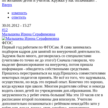
по желанию детей и учителя. Кружки у нас оплачивают .
Вверх
изменить
ответить
30.01.2012 - 15:27
#12
Малышева Ирина Серафимовна
ФГОС
Первый год работаем по ФГОСам. Я сама занималась
подбором кадров для занятий по внеурочной деятельности.
Задумок было много, договорилась со специалистами
(учителям-то точно не до этого!) Сначала говорили, что
выделят финансирование на внеурочку, потом пришла
информация - обходитесь собственными средствами.
Пришлось перестраиваться на ходу.Пришлось совместителями
некоторых педагогов принять. Не всё из того, что задумывала,
осуществили, но ведь это первый опыт. Конечно это хорошо,
когда кружки при школе. Многим родителям сейчас и некогда
водить своих детей по учреждениям доп.образования. Но
загруженность у ребят очень большая! Мы эти 10 часов еле в
расписание второй половины дня впихнули. Учителю
дополнительно позаниматься с ребёнком некогда!Но зато у
ребят есть вокал, танцы, степ-аэробика, декоративно-