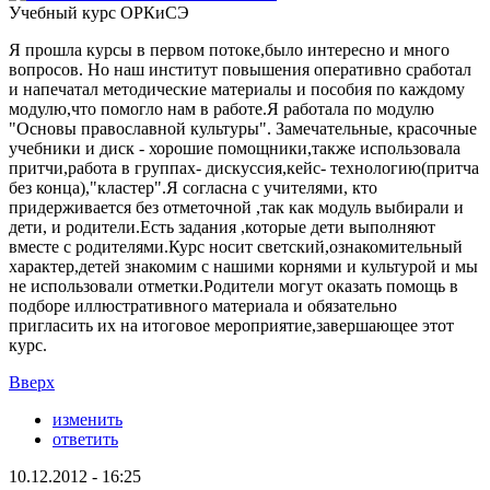
Учебный курс ОРКиСЭ
Я прошла курсы в первом потоке,было интересно и много
вопросов. Но наш институт повышения оперативно сработал
и напечатал методические материалы и пособия по каждому
модулю,что помогло нам в работе.Я работала по модулю
"Основы православной культуры". Замечательные, красочные
учебники и диск - хорошие помощники,также использовала
притчи,работа в группах- дискуссия,кейс- технологию(притча
без конца),"кластер".Я согласна с учителями, кто
придерживается без отметочной ,так как модуль выбирали и
дети, и родители.Есть задания ,которые дети выполняют
вместе с родителями.Курс носит светский,ознакомительный
характер,детей знакомим с нашими корнями и культурой и мы
не использовали отметки.Родители могут оказать помощь в
подборе иллюстративного материала и обязательно
пригласить их на итоговое мероприятие,завершающее этот
курс.
Вверх
изменить
ответить
10.12.2012 - 16:25