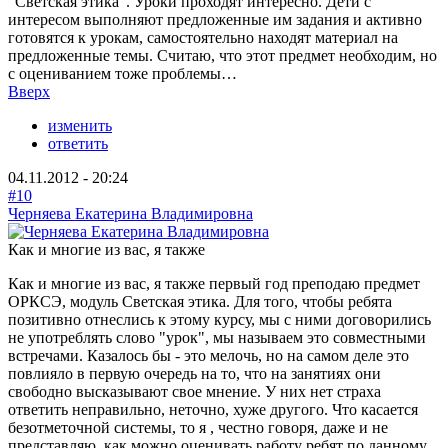
"Светская этика". Уроки проходят интересно. Дети с
интересом выполняют предложенные им задания и активно
готовятся к урокам, самостоятельно находят материал на
предложенные темы. Считаю, что этот предмет необходим, но
с оцениванием тоже проблемы…
Вверх
изменить
ответить
04.11.2012 - 20:24
#10
Черняева Екатерина Владимировна
Как и многие из вас, я также
Как и многие из вас, я также первый год преподаю предмет
ОРКСЭ, модуль Светская этика. Для того, чтобы ребята
позитивно отнеслись к этому курсу, мы с ними договорились
не употреблять слово "урок", мы называем это совместными
встречами. Казалось бы - это мелочь, но на самом деле это
повлияло в первую очередь на то, что на занятиях они
свободно высказывают свое мнение. У них нет страха
ответить неправильно, неточно, хуже другого. Что касается
безотметочной системы, то я , честно говоря, даже и не
представляю, как можно оценивать работу ребят по данному