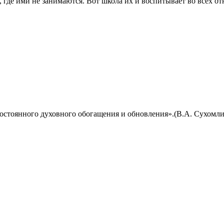
 где ими не занимаются. Вот школа их и воспитывает во всех о
остоянного духовного обогащения и обновления».(В.А. Сухомл