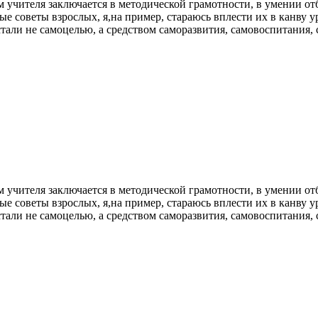
м учителя заключается в методической грамотности, в умении отб
 советы взрослых, я,на пример, стараюсь вплести их в канву ур
 стали не самоцелью, а средством саморазвития, самовоспитания,
м учителя заключается в методической грамотности, в умении отб
 советы взрослых, я,на пример, стараюсь вплести их в канву ур
 стали не самоцелью, а средством саморазвития, самовоспитания,