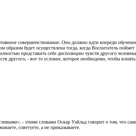
стоянное совершенствование. Оно должно идти впереди обучения
м образом будет осуществлена тогда, когда Воспитатель поймет 
полностью представить себе диспозицию чувств другого человека
в другого, - вот то условие, которое необходимо, чтобы влиять н
тливыми», - этими словами Оскар Уайльд говорит о том, что сам
живаете, советуете, а не приказываете.