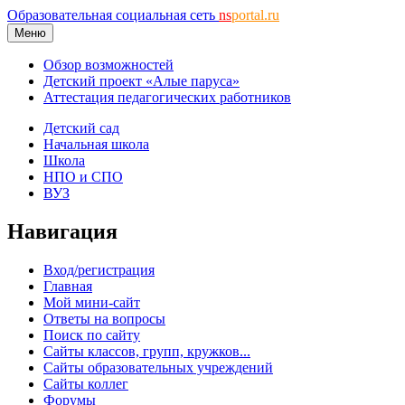
Образовательная социальная сеть
ns
portal.ru
Меню
Обзор возможностей
Детский проект «Алые паруса»
Аттестация педагогических работников
Детский сад
Начальная школа
Школа
НПО и СПО
ВУЗ
Навигация
Вход/регистрация
Главная
Мой мини-сайт
Ответы на вопросы
Поиск по сайту
Сайты классов, групп, кружков...
Сайты образовательных учреждений
Сайты коллег
Форумы