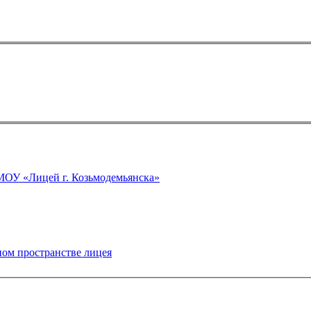
 физкультуры МОУ «Лицей г. Козьмодемьянска»
ном пространстве лицея