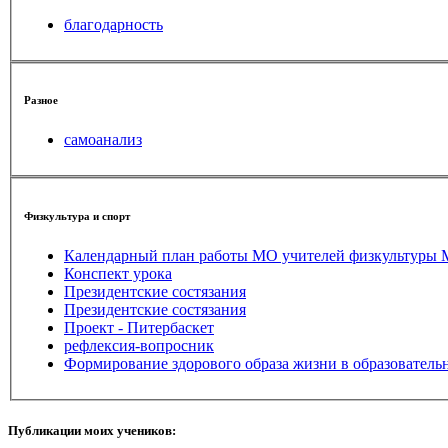
благодарность
Разное
самоанализ
Физкультура и спорт
Календарный план работы МО учителей
Конспект урока
Президентские состязания
Президентские состязания
Проект - Питербаскет
рефлексия-вопросник
Формирование здорового образа жизни в образователь
Публикации моих учеников: