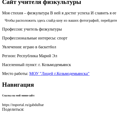
Сайт учителя физкультуры
Моя стихия – физкультура В ней я достиг успеха И славить я е
Чтобы расположить здесь слайд-шоу из ваших фотографий, перейдит
Профессия:
учитель физкультуры
Профессиональные интересы:
спорт
Увлечения:
играю в баскетбол
Регион:
Республика Марий Эл
Населенный пункт:
г. Козьмодемьянск
Место работы:
МОУ "Лицей г.Козьмодемьянска"
Навигация
Ссылка на мой мини-сайт:
https://nsportal.ru/gabdulbar
Поделиться: