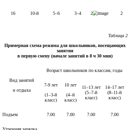
16
10-й
5–6
3–4
2
2
Таблица 2
Примерная схема режима для школьников, посещающих
занятия
в первую смену (начале занятий в 8 ч 30 мин)
Возраст школьников по классам, годы
Вид занятий
7-9 лет
10 лет
11–13 лет
14–17 лет
и отдыха
(5–7-й
(8–11-й
(1–3-й
(4–й
класс)
класс)
класс)
класс)
Подъем
7.00
7.00
7.00
7.00
Утренняя зарядка,