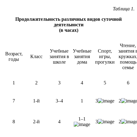
Таблица 1.
Продолжительность различных видов суточной
деятельности
(в часах)
Чтение,
Учебные
Учебные
Спорт,
занятия 
Возраст,
Класс
занятия в
занятия
игры,
кружках
годы
школе
дома
прогулки
помощь
семье
1
2
3
4
5
6
7
1-й
3–4
1
3
2
1–1
8
2-й
4
3
2