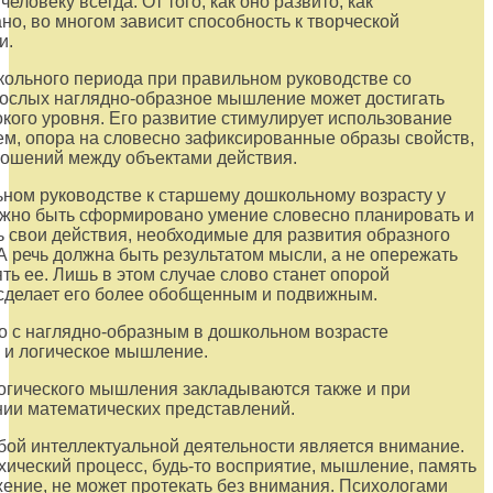
еловеку всегда. От того, как оно развито, как
о, во многом зависит способность к творческой
и.
кольного периода при правильном руководстве со
ослых наглядно-образное мышление может достигать
кого уровня. Его развитие стимулирует использование
ем, опора на словесно зафиксированные образы свойств,
ношений между объектами действия.
ном руководстве к старшему дошкольному возрасту у
лжно быть сформировано умение словесно планировать и
 свои действия, необходимые для развития образного
 речь должна быть результатом мысли, а не опережать
ть ее. Лишь в этом случае слово станет опорой
сделает его более обобщенным и подвижным.
 с наглядно-образным в дошкольном возрасте
 и логическое мышление.
огического мышления закладываются также и при
ии математических представлений.
ой интеллектуальной деятельности является внимание.
хический процесс, будь-то восприятие, мышление, память
ение, не может протекать без внимания. Психологами