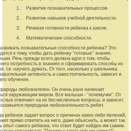
1. Развитие познавательных процессов.
2. Развитие навыков учебной деятельности.
3. Речевая готовности ребенка к школе.
4. Математические способности.
развивать познавательные способности ребенка? Это
дится к тому, чтобы дать ребенку "готовые" знания,
выки. Речь прежде всего должна идти о том, чтобы
 него потребность в знаниях и сформировать способы их
, т.е. научить думать. От того, насколько у школьника
навательная активность и самостоятельность, зависит и
его обучения.
природы любознателен. Он очень рано начинает
ься окружающим миром. Все малыши - "почемучки". От
зрослые отвечают на их бесчисленные вопросы, и зависит,
 разовьется природная любознательность ребят.
да ребенок задает вопрос о причинах каких-либо явлений,
жет прямо ответить на него, даже объяснить, а может так
ь опыт самого ребенка, что ответ будет найден им самим.
алыш спрашивает: "Почему у стола четыре ножки?"