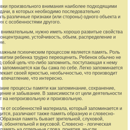
овки произвольного внимания наиболее подходящими
дачи, в которых необходимо последовательно
ть различные признаки (или стороны) одного объекта и
их с особенностями другого.
 внимательным, нужно иметь хорошо развитые свойства
концентрацию, устойчивость, объем, распределение и
ие.
ажным психическим процессом является память. Роль
звитии ребенка трудно переоценить. Ребенок обычно не
д собой цель что-либо запомнить, поступающая к нему
запоминается как бы сама по себе. Легко запоминается
влекает своей яркостью, необычностью, что производит
впечатление, что интересно.
акие процессы памяти как запоминание, сохранение,
ение и забывание. В зависимости от цели деятельности
т на непроизвольную и произвольную.
ти от особенностей материала, который запоминается и
ится, различают также память образную и словесно-
 Образная память бывает зрительной, слуховой,
й, обонятельной и вкусовой. Словесно - логическая
о память на отдельные слова, понятия, мысли.