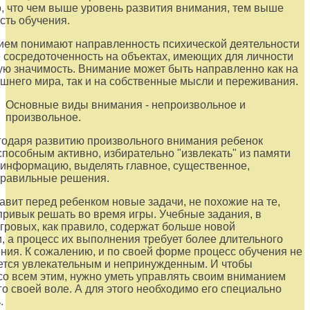
, что чем выше уровень развития внимания, тем выше
ть обучения.
ием понимают направленность психической деятельности
е сосредоточенность на объектах, имеющих для личности
ю значимость. Внимание может быть направленно как на
шнего мира, так и на собственные мысли и переживания.
Основные виды внимания - непроизвольное и
произвольное.
одаря развитию произвольного внимания ребенок
способным активно, избирательно "извлекать" из памяти
информацию, выделять главное, существенное,
правильные решения.
авит перед ребенком новые задачи, не похожие на те,
привык решать во время игры. Учебные задания, в
игровых, как правило, содержат больше новой
 а процесс их выполнения требует более длительного
ния. К сожалению, и по своей форме процесс обучения не
ется увлекательным и непринужденным. И чтобы
со всем этим, нужно уметь управлять своим вниманием
го своей воле. А для этого необходимо его специально
.