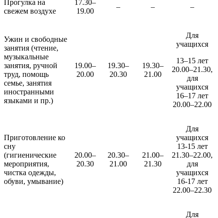
Прогулка на
17.30–
–
–
–
свежем воздухе
19.00
Для
Ужин и свободные
учащихся
занятия (чтение,
музыкальные
13–15 лет
занятия, ручной
19.00–
19.30–
19.30–
20.00–21.30,
труд, помощь
20.00
20.30
21.00
для
семье, занятия
учащихся
иностранными
16–17 лет
языками и пр.)
20.00–22.00
Для
Приготовление ко
учащихся
сну
13-15 лет
(гигиенические
20.00–
20.30–
21.00–
21.30–22.00,
мероприятия,
20.30
21.00
21.30
для
чистка одежды,
учащихся
обуви, умывание)
16-17 лет
22.00–22.30
Для