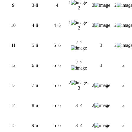
1
–
9
3-й
4
3
2
2
1
–
10
4-й
4–5
3
2
2
2–2
11
5-й
5–6
3
2
2–2
12
6-й
5–6
3
2
2
–
13
7-й
5–6
2
2
3
14
8-й
5–6
3–4
2
2
15
9-й
5–6
3–4
2
2