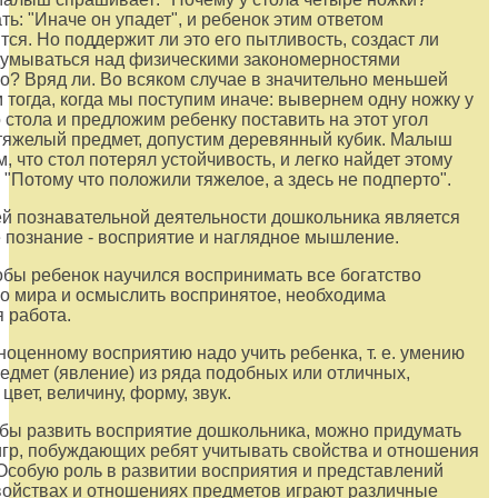
ть: "Иначе он упадет", и ребенок этим ответом
тся. Но поддержит ли это его пытливость, создаст ли
думываться над физическими закономерностями
? Вряд ли. Во всяком случае в значительно меньшей
м тогда, когда мы поступим иначе: вывернем одну ножку у
 стола и предложим ребенку поставить на этот угол
тяжелый предмет, допустим деревянный кубик. Малыш
, что стол потерял устойчивость, и легко найдет этому
 "Потому что положили тяжелое, а здесь не подперто".
й познавательной деятельности дошкольника является
 познание - восприятие и наглядное мышление.
тобы ребенок научился воспринимать все богатство
о мира и осмыслить воспринятое, необходима
 работа.
оценному восприятию надо учить ребенка, т. е. умению
едмет (явление) из ряда подобных или отличных,
цвет, величину, форму, звук.
обы развить восприятие дошкольника, можно придумать
гр, побуждающих ребят учитывать свойства и отношения
Особую роль в развитии восприятия и представлений
войствах и отношениях предметов играют различные