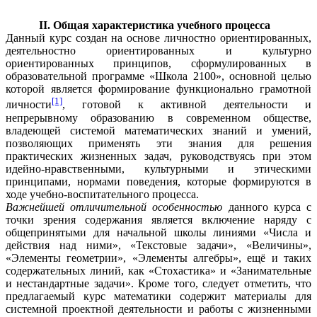
II. Общая характеристика учебного процесса
Данный курс создан на основе личностно ориентированных,
деятельностно ориентированных и культурно
ориентированных принципов, сформулированных в
образовательной программе «Школа 2100», основной целью
которой является формирование функционально грамотной
[1]
личности
,
готовой к активной деятельности и
непрерывному образованию в современном обществе,
владеющей системой математических знаний и умений,
позволяющих применять эти знания
для решения
практических жизненных задач, руководствуясь при этом
идейно-нравственными, культурными и этическими
принципами, нормами поведения, которые формируются в
ходе учебно-воспитательного процесса.
Важнейшей отличительной особенностью
данного курса с
точки зрения
содержания является включение наряду с
общепринятыми для начальной школы линиями «Числа и
действия над ними», «Текстовые задачи», «Величины»,
«Элементы геометрии», «Элементы алгебры», ещё и таких
содержательных линий, как «Стохастика» и «Занимательные
и нестандартные задачи». Кроме того, следует отметить, что
предлагаемый курс математики содержит материалы для
системной проектной деятельности и работы с жизненными