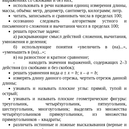
выражениях со скобками и без них;
использовать в речи названия единиц измерения длины,
массы, объёма: метр, дециметр, сантиметр, килограмм; литр.
читать, записывать и сравнивать числа в пределах 100;
осознанно следовать алгоритмам устного и
письменного сложения и вычитания чисел в пределах 100;
решать простые задачи:
а) раскрывающие смысл действий сложения, вычитания,
умножения и деления;
б) использующие понятия «увеличить в (на)...»,
«уменьшить в (на)...»;
в) на разностное и кратное сравнение;
- находить значения выражений, содержащих 2–3
действия (со скобками и без скобок);
решать уравнения вида
а
±
х = b; х
–
а = b
;
измерять длину данного отрезка, чертить отрезок данной
длины;
узнавать и называть плоские углы: прямой, тупой и
острый;
узнавать и называть плоские геометрические фигуры:
треугольник, четырёхугольник, пятиугольник,
шестиугольник, многоугольник; выделять из множества
четырёхугольников прямоугольники, из множества
прямоугольников – квадраты;
различать истинные и ложные высказывания (верные и