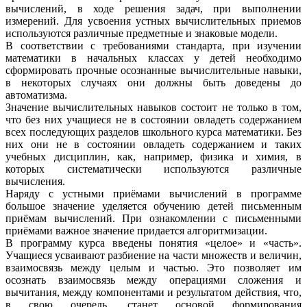
вычислений, в ходе решения задач, при выполнении
измерений. Для усвоения устных вычислительных приемов
используются различные предметные и знаковые модели.
В соответствии с требованиями стандарта, при изучении
математики в начальных классах у детей необходимо
сформировать прочные осознанные вычислительные навыки,
в некоторых случаях они должны быть доведены до
автоматизма.
Значение вычислительных навыков состоит не только в том,
что без них учащиеся не в состоянии овладеть содержанием
всех последующих разделов школьного курса математики. Без
них они не в состоянии овладеть содержанием и таких
учебных дисциплин, как, например, физика и химия, в
которых систематически используются различные
вычисления.
Наряду с устными приёмами вычислений в программе
большое значение уделяется обучению детей письменным
приёмам вычислений. При ознакомлении с письменными
приёмами важное значение придается алгоритмизации.
В программу курса введены понятия «целое» и «часть».
Учащиеся усваивают разбиение на части множеств и величин,
взаимосвязь между целым и частью. Это позволяет им
осознать взаимосвязь между операциями сложения и
вычитания, между компонентами и результатом действия, что,
в свою очередь, станет основой формирования