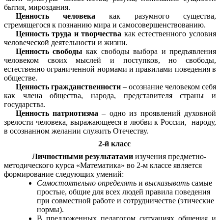
бытия, мироздания.
Ценность человека
как разумного существа,
стремящегося к познанию мира и самосовершенствованию.
Ценность труда и творчества
как естественного условия
человеческой деятельности и жизни.
Ценность свободы
как свободы выбора и предъявления
человеком своих мыслей и поступков, но свободы,
естественно ограниченной нормами и правилами поведения в
обществе.
Ценность гражданственности
– осознание человеком себя
как члена общества, народа, представителя страны и
государства.
Ценность патриотизма
–
одно из проявлений духовной
зрелости человека, выражающееся в любви к России, народу,
в осознанном желании служить Отечеству.
2-й класс
Личностными результатами
изучения предметно-
методического курса «Математика» во 2-м классе является
формирование следующих умений:
Самостоятельно
определять
и
высказывать
самые
простые, общие для всех людей правила поведения
при совместной работе и сотрудничестве (этические
нормы).
В предложенных педагогом ситуациях общения и