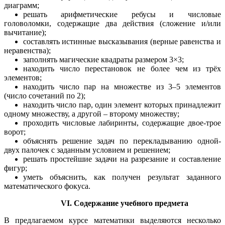
диаграмм;
решать арифметические ребусы и числовые
головоломки, содержащие два действия (сложение и/или
вычитание);
составлять истинные высказывания (верные равенства и
неравенства);
заполнять магические квадраты размером 3×3;
находить число перестановок не более чем из трёх
элементов;
находить число пар на множестве из 3–5 элементов
(число сочетаний по 2);
находить число пар, один элемент которых принадлежит
одному множеству, а другой – второму множеству;
проходить числовые лабиринты, содержащие двое-трое
ворот;
объяснять решение задач по перекладыванию одной-
двух палочек с заданным условием и решением;
решать простейшие задачи на разрезание и составление
фигур;
уметь объяснить, как получен результат заданного
математического фокуса.
VI. Содержание учебного предмета
В предлагаемом курсе математики выделяются несколько