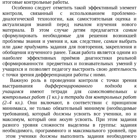
итоговые контрольные работы.
Особенно следует отметить такой эффективный элемент
контроля, связанный с использованием проблемно-
диалогической технологии, как самостоятельная оценка и
актуализация знаний перед началом изучения нового
материала. В этом случае детям предлагается
самим
сформулировать необходимые для решения возникшей
проблемы знания и умения и, как следствие,
самим
выбрать
или даже
придумать
задания для повторения, закрепления и
обобщения изученного ранее. Такая работа является одним из
наиболее эффективных приёмов диагностики реальной
сформированности предметных и познавательных умений у
учащихся и позволяет педагогу выстроить свою деятельность
с точки зрения дифференциации работы с ними.
Важную роль в проведении контроля с точки зрения
выстраивания
дифференцированного
подхода к
учащимся
имеют тетради для
самостоятельных
и
контрольных работ (1 кл.) и тетради для контрольных работ
(2
–
4 кл.)
. Они включают, в соответствии с принципом
минимакса, не только обязательный минимум (необходимые
требования), который
должны
усвоить все ученики, но и
максимум, который они
могут
усвоить. При этом задания
разного уровня сложности выделены в группы: задания
необходимого, программного и максимального уровней, при
этом ученики
должны
выполнить задания необходимого