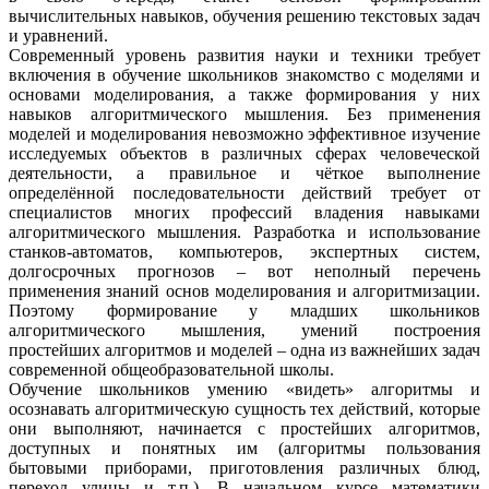
вычислительных навыков, обучения решению текстовых задач
и уравнений.
Современный уровень развития науки и техники требует
включения в обучение школьников знакомство с моделями и
основами моделирования, а также формирования у них
навыков алгоритмического мышления. Без применения
моделей и моделирования невозможно эффективное изучение
исследуемых объектов в различных сферах человеческой
деятельности, а правильное и чёткое выполнение
определённой последовательности действий требует от
специалистов многих профессий владения навыками
алгоритмического мышления. Разработка и использование
станков-автоматов, компьютеров, экспертных систем,
долгосрочных прогнозов – вот неполный перечень
применения знаний основ моделирования и алгоритмизации.
Поэтому формирование у младших школьников
алгоритмического мышления, умений построения
простейших алгоритмов и моделей – одна из важнейших задач
современной общеобразовательной школы.
Обучение школьников умению «видеть» алгоритмы и
осознавать алгоритмическую сущность тех действий, которые
они выполняют, начинается с простейших алгоритмов,
доступных и понятных им (алгоритмы пользования
бытовыми приборами, приготовления различных блюд,
переход улицы и т.п.). В начальном курсе математики