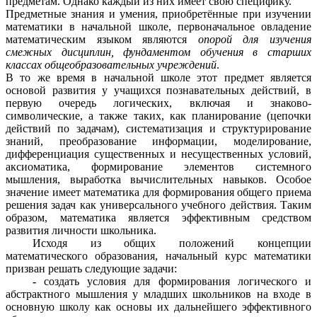
предметам. Однако каждый из них имеет свою специфику.
Предметные знания и умения, приобретённые при изучении
математики в начальной школе, первоначальное овладение
математическим языком являются
опорой для изучения
смежных дисциплин, фундаментом обучения в старших
классах общеобразовательных учреждений
.
В то же время в начальной школе этот предмет является
основой развития у учащихся познавательных действий, в
первую очередь логических, включая и знаково-
символические, а также таких, как планирование (цепочки
действий по задачам), систематизация и структурирование
знаний, преобразование информации, моделирование,
дифференциация существенных и несущественных условий,
аксиоматика, формирование элементов системного
мышления, выработка вычислительных навыков. Особое
значение имеет математика для формирования общего приема
решения задач как универсального учебного действия. Таким
образом, математика является эффективным средством
развития личности школьника.
Исходя из общих положений концепции
математического образования, начальный курс математики
призван решать следующие задачи:
-
создать условия для формирования логического и
абстрактного мышления у младших школьников на входе в
основную школу как основы их дальнейшего эффективного