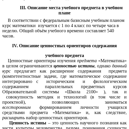
III. Описание места учебного предмета в учебном
плане
В соответствии с федеральным базисным учебным планом
курс математики изучается с 1 по 4 класс по четыре часа в
неделю. Общий объём учебного времени составляет 540
часов.
IV. Описание ценностных ориентиров содержания
учебного предмета
Ценностные ориентиры изучения
предмета
«Математика»
в целом ограничиваются
ценностью истины
, однако
данный
курс
предлагает как расширение содержания предмета
(компетентностные задачи, где математическое содержание
интегрировано с историческим и филологическим
содержанием параллельных предметных курсов
Образовательной системы «Школа 2100» ), так и
совокупность методик и технологий (в том числе и
проектной), позволяющих заниматься
всесторонним
формированием личности учащихся
средствами предмета «Математика» и, как следствие,
расширить
набор ценностных ориентиров.
Ценность истины
– это ценность научного познания как
части культуры человечества, разума, понимания сущности