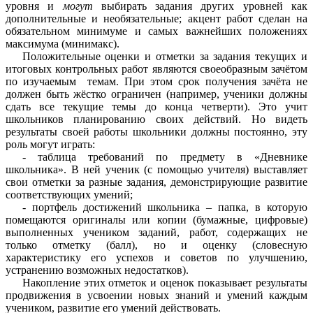
уровня и
могут
выбирать задания других уровней как
дополнительные и необязательные; акцент работ сделан на
обязательном минимуме и самых важнейших положениях
максимума (минимакс).
Положительные оценки и отметки за задания текущих и
итоговых контрольных работ являются своеобразным зачётом
по изучаемым темам. При этом срок получения зачёта не
должен быть жёстко ограничен (например, ученики должны
сдать все текущие темы до конца четверти). Это учит
школьников планированию своих действий. Но видеть
результаты своей работы школьники должны постоянно, эту
роль могут играть:
- таблица требований по предмету в «Дневнике
школьника». В ней ученик (с помощью учителя) выставляет
свои отметки за разные задания, демонстрирующие развитие
соответствующих умений;
- портфель достижений школьника – папка, в которую
помещаются оригиналы или копии (бумажные, цифровые)
выполненных учеником заданий, работ, содержащих не
только отметку (балл), но и оценку (словесную
характеристику его успехов и советов по улучшению,
устранению возможных недостатков).
Накопление этих отметок и оценок показывает результаты
продвижения в усвоении новых знаний и умений каждым
учеником, развитие его умений действовать.