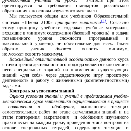
руководством учителя на уроке
. Учитель при этом
ориентируется на требования стандартов российского
образования как основы изучаемого материала.
Мы пользуемся общим для учебников Образовательной
[2]
системы «Школа 2100»
принципом минимакса
. Согласно
этому принципу учебники содержат учебные материалы,
входящие в минимум содержания (базовый уровень), и задачи
повышенного уровня сложности (программный и
максимальный уровень), не обязательные для всех. Таким
образом,
у
ченик
должен
освоить минимум,
но
может
освоить максимум.
Важнейшей отличительной особенностью
данного курса
с точки зрения деятельностного подхода является включение в
него специальных заданий на применение существующих
знаний «для себя» через дидактическую игру, проектную
деятельность и работу с жизненными (компетентностными)
задачами.
Контроль за усвоением знаний
Оценка усвоения знаний и умений в предлагаемом учебно-
методическом курсе математики осуществляется в процессе
повторения и обобщения
, выполнения текущих
самостоятельных работ на этапе актуализации знаний и на
этапе повторения, закрепления и обобщения изученного
практически на каждом уроке, проведения этапа контроля на
основе специальных тетрадей, содержащих текущие и