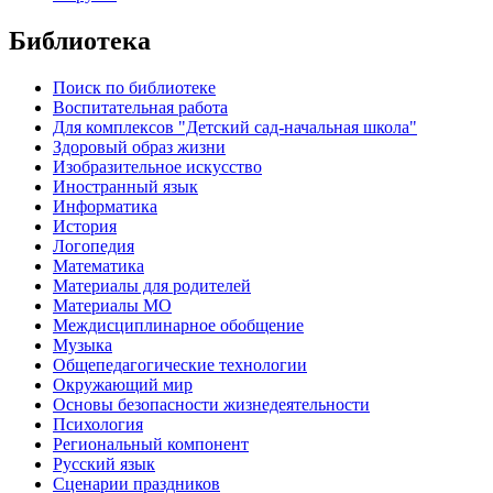
Библиотека
Поиск по библиотеке
Воспитательная работа
Для комплексов "Детский сад-начальная школа"
Здоровый образ жизни
Изобразительное искусство
Иностранный язык
Информатика
История
Логопедия
Математика
Материалы для родителей
Материалы МО
Междисциплинарное обобщение
Музыка
Общепедагогические технологии
Окружающий мир
Основы безопасности жизнедеятельности
Психология
Региональный компонент
Русский язык
Сценарии праздников