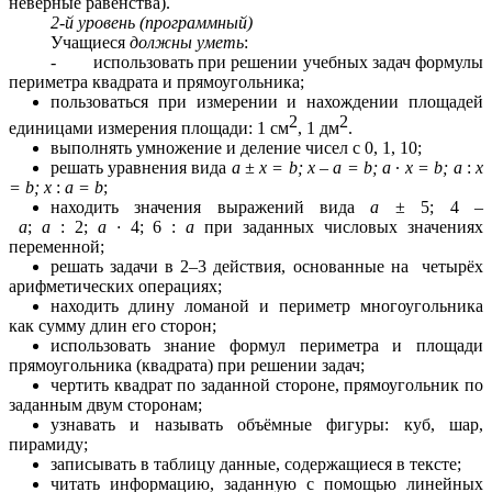
неверные равенства).
2-й уровень (программный)
Учащиеся
должны уметь
:
- использовать при решении учебных задач формулы
периметра квадрата и прямоугольника;
пользоваться при измерении и нахождении площадей
2
2
единицами измерения площади: 1 см
, 1 дм
.
выполнять умножение и деление чисел с 0, 1, 10;
решать уравнения вида
а ± х = b; х
–
а = b; а
∙
х = b; а
:
х
= b; х
:
а = b
;
находить значения выражений вида
а
± 5; 4 –
а
;
а
: 2;
а ∙
4; 6 :
а
при заданных числовых значениях
переменной;
решать задачи в 2–3 действия, основанные на четырёх
арифметических операциях;
находить длину ломаной и периметр многоугольника
как сумму длин его сторон;
использовать знание формул периметра и площади
прямоугольника (квадрата) при решении задач;
чертить квадрат по заданной стороне, прямоугольник по
заданным двум сторонам;
узнавать и называть объёмные фигуры: куб, шар,
пирамиду;
записывать в таблицу данные, содержащиеся в тексте;
читать информацию, заданную с помощью линейных