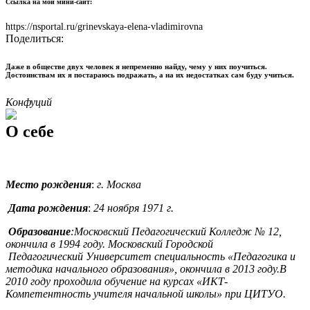
Ссылка на мой мини-сайт:
https://nsportal.ru/grinevskaya-elena-vladimirovna
Поделиться:
Даже в обществе двух человек я непременно найду, чему у них поучиться.
Достоинствам их я постараюсь подражать, а на их недостатках сам буду учиться.
Конфуций
О себе
Место рождения
:
г. Москва
Дата рождения
:
24 ноября 1971 г.
Образование
:
Московский Педагогический Колледж № 12,
окончила в 1994 году.
Московский Городской
Педагогический Университет специальность «Педагогика и
методика начального образования», окончила в 2013 году.
В
2010 году проходила обучение на курсах «ИКТ-
Компетентность учителя начальной школы» при ЦИТУО.