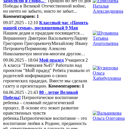
замолвлю я слово..."
Прошло 80 лет со дня
Победы в Великой Отечественной войне,
но ничто не забыто, никто не забыт...
Комментариев: 1
09.07.2025 - 12:10
Классный час «Память
нашей семьи», посвященный 9 Мая
Нашим дедам и прадедам посвящается…
Вершинину Дмитрию ВасильевичуЛядову
Григорию ГригорьевичуМихайлову Ивану
ПетровичуПерминову Алексею
Николаевичуи многим-многим другим…
09.06.2025 - 18:04
Мой прадед
Учащиеся 2
А класса "Гимназия №45" Работали над
проектом "МоЙ прадед" Ребята узнавали от
родителей информацию о своих
героических прадедах. Вместе мы сделали
газету и презентацию.
Комментариев: 1
04.06.2025 - 21:43
80 - летие Великой
Победы!
Патриотическое воспитание
ребенка – сложный педагогический
процесс. В основе его лежит развитие
нравственных чувств
ребенка.Патриотическое воспитание – это
воспитание любви к Родине, преданность
ей, ответственность и гордость за нее,