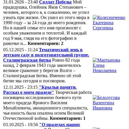
31.01.2026 - 23:40
Солдат Победы
Мой
прадедушка, Олейник Яков Степанович –
человек, которого я, к сожалению, не успел
узнать при жизни. Он ушел из этого мира в
1990 году – за 24 года до моего рождения.
Но в нашей семье его имя произносят с
особым уважением и теплотой. И каждый
год 9 мая, глядя на его фотографию в
рамочке и...
Комментариев: 2
05.12.2025 - 11:24
Тематический день в
детском саду в подготовительной группе.
Сталинградская битва
Ровно 82 года
назад, 2 февраля 1943 года закончилось
великое сражение у берегов Волги –
Сталинградская битва. Именно об этой
битве мы сегодня и поговорим.
12.11.2025 - 23:15
"Крылья памяти.
Рассказ о моем прадеде"
Творческая работа
посвящена исследованию боевого пути
моего прадеда Ярового Василия
Михайловича, авиационного специалиста,
чья юность была опалена огнем Великой
Отечественной войны.
Комментариев: 1
03.10.2025 - 19:56
"О прадедах наших