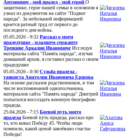
Антонович - мой прадед - мой герой
О
защитнике, герое нашей семьи в основном я
узнал из документов на сайте "Подвиг
народа". За небольшой информацией
кроется ратный труд от первого до
последнего дня войны.
05.05.2026 - 9:32
Рассказ о моем
прадедушке - младшем сержанте
Трещине Аркадии Ивановиче
Исследуя
материалы сайта "Память народа", изучая
домашний архив, я составил рассказ о своем
прадедушке
05.05.2026 - 0:30
Судьба прадеда -
танкиста Анатолия Ивановича Ершова
На основе рассказов родственников, в том
числе воспоминаний однополчанина,
материалов сайта "Память народа" Дмитрий
попытался воссоздать военную биографию
прадеда.
25.04.2026 - 7:15
Боевой путь моего
прадеда
Боевой путь прадеда, рассказ про
то, кто ковал Победу 45. Чтобы люди
помнили, какой ценой завоёвано счастье
Победы!