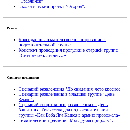
"Травянчек".
Экологический проект "Огород".
Разное
Календарно - тематическое планирование в
подготовительной группе.
Конспект проведения прогулки в старшей группе
«Снег летает, летает…»
Сценарии праздников
Сценарий развлечения "До свидания, лето красное"
Сценарий развлечения в младшей группе "День
Земли".
Сценарий спортивного развлечения на День
Защитника Отечества для подготовительной
группы «Как Баба Яга Кащея в армию провожала»
Тематический праздник "Мы друзья природы".