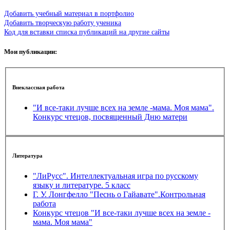
Добавить учебный материал в портфолио
Добавить творческую работу ученика
Код для вставки списка публикаций на другие сайты
Мои публикации:
Внеклассная работа
"И все-таки лучше всех на земле -мама. Моя мама".
Конкурс чтецов, посвященный Дню матери
Литература
"ЛиРусс". Интеллектуальная игра по русскому
языку и литературе. 5 класс
Г. У. Лонгфелло "Песнь о Гайавате".Контрольная
работа
Конкурс чтецов "И все-таки лучше всех на земле -
мама. Моя мама"